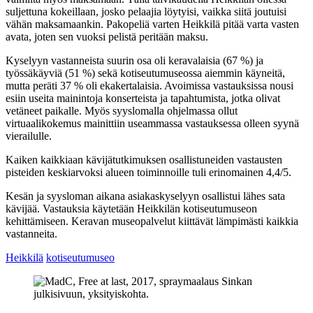
suljettuna kokeillaan, josko pelaajia löytyisi, vaikka siitä joutuisi
vähän maksamaankin. Pakopeliä varten Heikkilä pitää varta vasten
avata, joten sen vuoksi pelistä peritään maksu.
Kyselyyn vastanneista suurin osa oli keravalaisia (67 %) ja
työssäkäyviä (51 %) sekä kotiseutumuseossa aiemmin käyneitä,
mutta peräti 37 % oli ekakertalaisia. Avoimissa vastauksissa nousi
esiin useita mainintoja konserteista ja tapahtumista, jotka olivat
vetäneet paikalle. Myös syyslomalla ohjelmassa ollut
virtuaalikokemus mainittiin useammassa vastauksessa olleen syynä
vierailulle.
Kaiken kaikkiaan kävijätutkimuksen osallistuneiden vastausten
pisteiden keskiarvoksi alueen toiminnoille tuli erinomainen 4,4/5.
Kesän ja syysloman aikana asiakaskyselyyn osallistui lähes sata
kävijää. Vastauksia käytetään Heikkilän kotiseutumuseon
kehittämiseen. Keravan museopalvelut kiittävät lämpimästi kaikkia
vastanneita.
Heikkilä
kotiseutumuseo