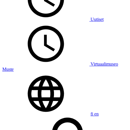
Uutiset
Virtuaalimuseo
Muste
fi
en