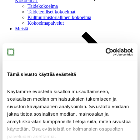
Kokoelmat
Taidekokoelma
Taideteolliset kokoelmat
Kulttuurihistoriallinen kokoelma
Kokoelmapalvelut
Meistä
Tämä sivusto käyttää evästeitä
Meistä
Ajankohtaista
Yhteystiedot
Käytämme evästeitä sisällön mukauttamiseen,
Medialle
sosiaalisen median ominaisuuksien tukemiseen ja
Sinkan vapaaehtoiset
Taidemuseon ystävät
sivuston kävijämäärien analysointiin. Sivustolta voidaan
Heikkilän museoalue
jakaa tietoa sosiaalisen median, mainosalan ja
Heikkilän museoalue
analytiikka-alan kumppaneille tietoja siitä, miten sivustoa
käytetään. Osa evästeistä on kolmansien osapuolten
palveluiden asettamia.