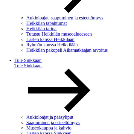
Aukioloajat, saapuminen ja esteettömyys
Heikkilän tapahtumat
Heikkilän tarina
Tutustu Heikkilän museoalueeseen
Lasten kanssa Heikkilään
Ryhmän kanssa Heikkilään
Heikkilän pakopeli Aikamatkaajan arvoitus
Tule Sinkkaan
Tule Sinkkaan
Aukioloajat ja pääsyliput
Saapuminen ja esteettömyys
Museokauppa ja kahvio
Lasten kanssa Sinkkaan