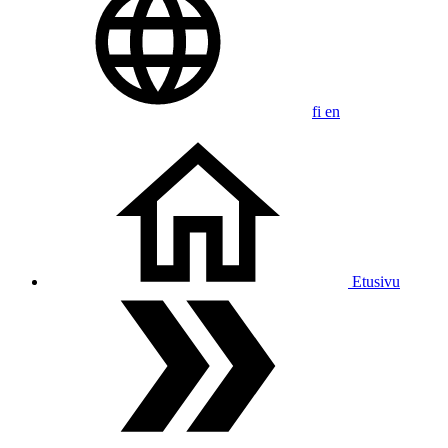
fi
en
Etusivu