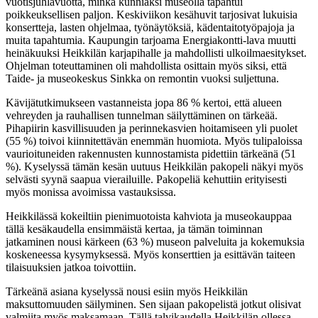
vuotisjuhlavuotta, minkä kunniaksi museolla tapahtui
poikkeuksellisen paljon. Keskiviikon kesähuvit tarjosivat lukuisia
konsertteja, lasten ohjelmaa, työnäytöksiä, kädentaitotyöpajoja ja
muita tapahtumia. Kaupungin tarjoama Energiakontti-lava muutti
heinäkuuksi Heikkilän karjapihalle ja mahdollisti ulkoilmaesitykset.
Ohjelman toteuttaminen oli mahdollista osittain myös siksi, että
Taide- ja museokeskus Sinkka on remontin vuoksi suljettuna.
Kävijätutkimukseen vastanneista jopa 86 % kertoi, että alueen
vehreyden ja rauhallisen tunnelman säilyttäminen on tärkeää.
Pihapiirin kasvillisuuden ja perinnekasvien hoitamiseen yli puolet
(55 %) toivoi kiinnitettävän enemmän huomiota. Myös tulipaloissa
vaurioituneiden rakennusten kunnostamista pidettiin tärkeänä (51
%). Kyselyssä tämän kesän uutuus Heikkilän pakopeli näkyi myös
selvästi syynä saapua vierailuille. Pakopeliä kehuttiin erityisesti
myös monissa avoimissa vastauksissa.
Heikkilässä kokeiltiin pienimuotoista kahviota ja museokauppaa
tällä kesäkaudella ensimmäistä kertaa, ja tämän toiminnan
jatkaminen nousi kärkeen (63 %) museon palveluita ja kokemuksia
koskeneessa kysymyksessä. Myös konserttien ja esittävän taiteen
tilaisuuksien jatkoa toivottiin.
Tärkeänä asiana kyselyssä nousi esiin myös Heikkilän
maksuttomuuden säilyminen. Sen sijaan pakopelistä jotkut olisivat
valmiita myös maksamaan. Tällä talvikaudella Heikkilän ollessa