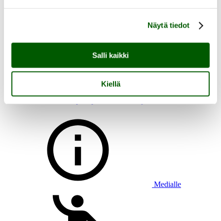
Näytä tiedot
Aukioloajat, saapuminen ja esteettömyys
Salli kaikki
Heikkilän tapahtumat
Heikkilän tarina
Tutustu Heikkilän museoalueeseen
Lasten kanssa Heikkilään
Kiellä
Ryhmän kanssa Heikkilään
Heikkilän pakopeli Aikamatkaajan arvoitus
Medialle