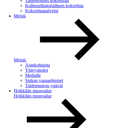
Taideteolliset kokoelmat
Kulttuurihistoriallinen kokoelma
Kokoelmapalvelut
Meistä
Meistä
Ajankohtaista
Yhteystiedot
Medialle
Sinkan vapaaehtoiset
Taidemuseon ystävät
Heikkilän museoalue
Heikkilän museoalue