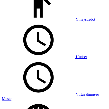
Yhteystiedot
Uutiset
Virtuaalimuseo
Muste