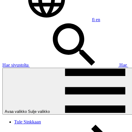
fi
en
Hae sivustolta
Hae
Avaa valikko
Sulje valikko
Tule Sinkkaan