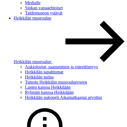
Medialle
Sinkan vapaaehtoiset
Taidemuseon ystävät
Heikkilän museoalue
Heikkilän museoalue
Aukioloajat, saapuminen ja esteettömyys
Heikkilän tapahtumat
Heikkilän tarina
Tutustu Heikkilän museoalueeseen
Lasten kanssa Heikkilään
Ryhmän kanssa Heikkilään
Heikkilän pakopeli Aikamatkaajan arvoitus