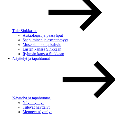
Tule Sinkkaan
Aukioloajat ja pääsyliput
Saapuminen ja esteettömyys
Museokauppa ja kahvio
Lasten kanssa Sinkkaan
Ryhmän kanssa Sinkkaan
Näyttelyt ja tapahtumat
Näyttelyt ja tapahtumat
Näyttelyt nyt
Tulevat näyttelyt
Menneet näyttelyt