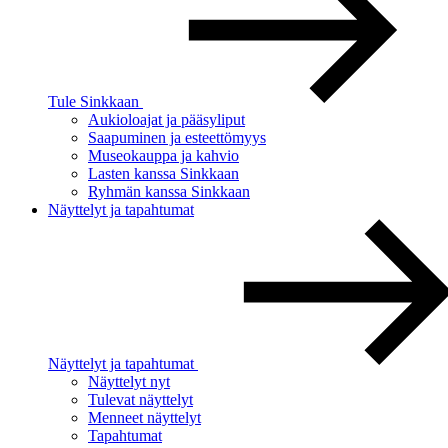
Tule Sinkkaan
Aukioloajat ja pääsyliput
Saapuminen ja esteettömyys
Museokauppa ja kahvio
Lasten kanssa Sinkkaan
Ryhmän kanssa Sinkkaan
Näyttelyt ja tapahtumat
Näyttelyt ja tapahtumat
Näyttelyt nyt
Tulevat näyttelyt
Menneet näyttelyt
Tapahtumat