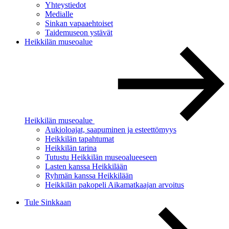
Yhteystiedot
Medialle
Sinkan vapaaehtoiset
Taidemuseon ystävät
Heikkilän museoalue
Heikkilän museoalue
Aukioloajat, saapuminen ja esteettömyys
Heikkilän tapahtumat
Heikkilän tarina
Tutustu Heikkilän museoalueeseen
Lasten kanssa Heikkilään
Ryhmän kanssa Heikkilään
Heikkilän pakopeli Aikamatkaajan arvoitus
Tule Sinkkaan