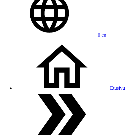
fi
en
Etusivu