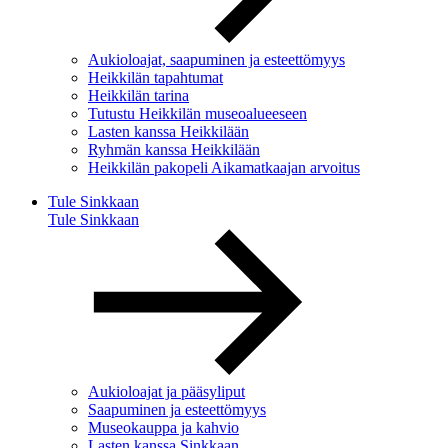
Aukioloajat, saapuminen ja esteettömyys
Heikkilän tapahtumat
Heikkilän tarina
Tutustu Heikkilän museoalueeseen
Lasten kanssa Heikkilään
Ryhmän kanssa Heikkilään
Heikkilän pakopeli Aikamatkaajan arvoitus
Tule Sinkkaan
Tule Sinkkaan
Aukioloajat ja pääsyliput
Saapuminen ja esteettömyys
Museokauppa ja kahvio
Lasten kanssa Sinkkaan