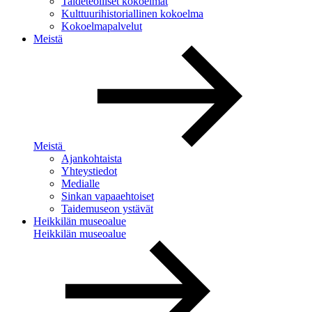
Taideteolliset kokoelmat
Kulttuurihistoriallinen kokoelma
Kokoelmapalvelut
Meistä
Meistä
Ajankohtaista
Yhteystiedot
Medialle
Sinkan vapaaehtoiset
Taidemuseon ystävät
Heikkilän museoalue
Heikkilän museoalue