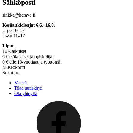
Sähköposti
sinkka@kerava.fi
Kesäaukioloajat 6.6.–16.8.
ti–pe 10–17
la–su 11–17
Liput
10 € aikuiset
6 € eläkeläiset ja opiskelijat
0 € alle 18-vuotiaat ja työttömät
Museokortti
Smartum
Meistä
Tilaa uutiskirje
Ota yhteyttä