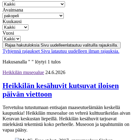
Avainsana
Kuukausi
Vuosi
Rajaa hakutuloksia
Sivu uudelleenlatautuu valituilla rajauksilla.
Tyhjennä rajaukset
Sivu latautuu uudelleen ilman rajauksia.
Hakusanalla " " löytyi 1 tulos
Heikkilän museoalue
24.6.2026
Heikkilän kesähuvit kutsuvat iloisen
päivän viettoon
Tervetuloa tutustumaan entisajan maaseutuelämään keskellä
kaupunkia! Heikkilän museoalue on vehreä kulttuurikeidas aivan
Keravan keskustan liepeillä. Heikkilän kesähuvit tarjoavat
mielekästä tekemistä koko perheelle. Museoon ja tapahtumiin on
vapaa pääsy.