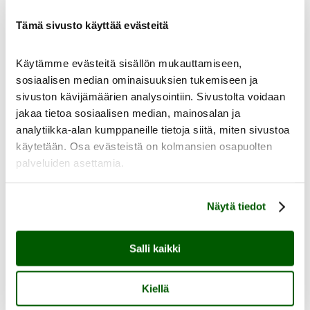
Kokoelmat
Taidekokoelma
Tämä sivusto käyttää evästeitä
Taideteolliset kokoelmat
Kulttuurihistoriallinen kokoelma
Kokoelmapalvelut
Käytämme evästeitä sisällön mukauttamiseen,
Meistä
sosiaalisen median ominaisuuksien tukemiseen ja
sivuston kävijämäärien analysointiin. Sivustolta voidaan
jakaa tietoa sosiaalisen median, mainosalan ja
analytiikka-alan kumppaneille tietoja siitä, miten sivustoa
käytetään. Osa evästeistä on kolmansien osapuolten
palveluiden asettamia.
Meistä
Ajankohtaista
Yhteystiedot
Näytä tiedot
Medialle
Sinkan vapaaehtoiset
Taidemuseon ystävät
Heikkilän museoalue
Salli kaikki
Heikkilän museoalue
Kiellä