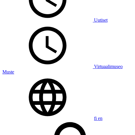
Uutiset
Virtuaalimuseo
Muste
fi
en