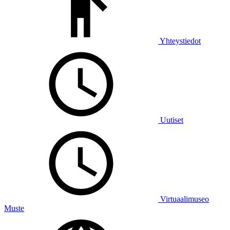
Yhteystiedot
Uutiset
Virtuaalimuseo
Muste