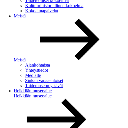
Taideteolliset kokoelmat
Kulttuurihistoriallinen kokoelma
Kokoelmapalvelut
Meistä
Meistä
Ajankohtaista
Yhteystiedot
Medialle
Sinkan vapaaehtoiset
Taidemuseon ystävät
Heikkilän museoalue
Heikkilän museoalue