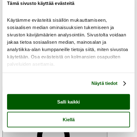
Tämä sivusto käyttää evästeitä
Käytämme evästeitä sisällön mukauttamiseen,
sosiaalisen median ominaisuuksien tukemiseen ja
fi
en
sivuston kävijämäärien analysointiin. Sivustolta voidaan
jakaa tietoa sosiaalisen median, mainosalan ja
Hae
analytiikka-alan kumppaneille tietoja siitä, miten sivustoa
käytetään. Osa evästeistä on kolmansien osapuolten
Hakusana
Näytä ennakoivat
palveluiden asettamia.
hakutulokset kirjoittamalla vähintään kolme merkkiä. Voit selata
kaikkia löydettyjä tuloksia sarkainnäppäimellä.
Ei tuloksia annetuille kriteereillä
Haetaan...
Näytä tiedot
Näytä kaikki tulokset
tulosta
Salli kaikki
Ei tuloksia annetuille kriteereillä
Kiellä