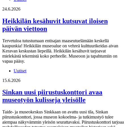
24.6.2026
Heikkilän kesähuvit kutsuvat iloisen
päivän viettoon
Tervetuloa tutustumaan entisajan maaseutuelämään keskellä
kaupunkia! Heikkilän museoalue on vehreä kulttuurikeidas aivan
Keravan keskustan liepeillä. Heikkilän kesähuvit tarjoavat
mielekästä tekemistä koko perheelle. Museoon ja tapahtumiin on
vapaa pääsy.
Uutiset
15.6.2026
Sinkan uusi piirustuskonttori avaa
museotyön kulisseja yleisölle
Taide- ja museokeskus Sinkkaan on avattu uusi tila, Sinkan
piirustuskonttori, jossa museon kokoelma- ja tutkimustyö tulee
aiempaa näkyvämmin yleisön seurattavaksi. Piirustuskonttori tarjoaa