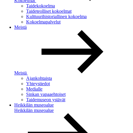
Kokoelmat
Taidekokoelma
Taideteolliset kokoelmat
Kulttuurihistoriallinen kokoelma
Kokoelmapalvelut
Meistä
Meistä
Ajankohtaista
Yhteystiedot
Medialle
Sinkan vapaaehtoiset
Taidemuseon ystävät
Heikkilän museoalue
Heikkilän museoalue