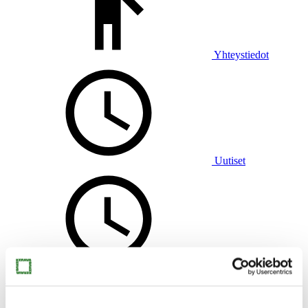
Yhteystiedot
Uutiset
Virtuaalimuseo
Muste