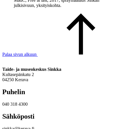
MadC, Free at last, 2017, spraymaalaus Sinkan
julkisivuun, yksityiskohta.
Palaa sivun alkuun
Taide- ja museokeskus Sinkka
Kultasepänkatu 2
04250 Kerava
Puhelin
040 318 4300
Sähköposti
sinkka@kerava.fi