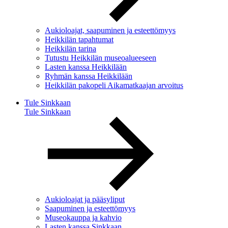
Aukioloajat, saapuminen ja esteettömyys
Heikkilän tapahtumat
Heikkilän tarina
Tutustu Heikkilän museoalueeseen
Lasten kanssa Heikkilään
Ryhmän kanssa Heikkilään
Heikkilän pakopeli Aikamatkaajan arvoitus
Tule Sinkkaan
Tule Sinkkaan
Aukioloajat ja pääsyliput
Saapuminen ja esteettömyys
Museokauppa ja kahvio
Lasten kanssa Sinkkaan