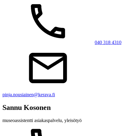
040 318 4310
pinja.nousiainen@kerava.fi
Sannu Kosonen
museoassistentti
asiakaspalvelu, yleisötyö