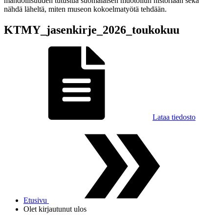
mahdollisuuden tutustua suomalaisen muotoilun historiaan sekä
nähdä läheltä, miten museon kokoelmatyötä tehdään.
KTMY_jasenkirje_2026_toukokuu
Lataa tiedosto
Etusivu
Olet kirjautunut ulos