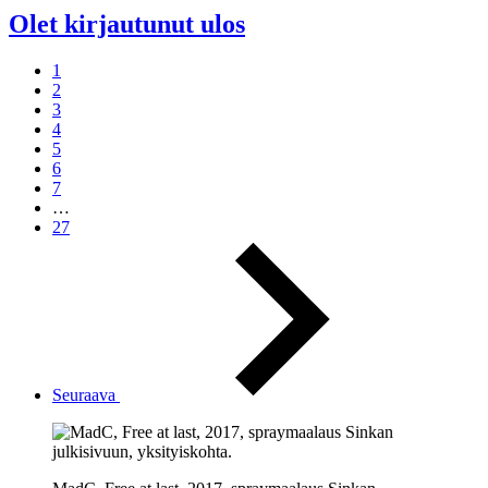
Olet kirjautunut ulos
1
2
3
4
5
6
7
…
27
Seuraava