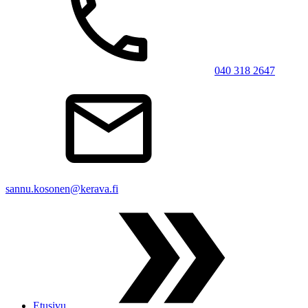
040 318 2647
sannu.kosonen@kerava.fi
Etusivu