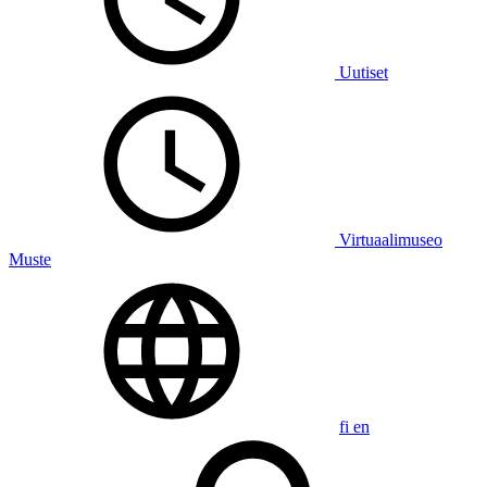
Uutiset
Virtuaalimuseo
Muste
fi
en