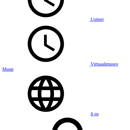
Uutiset
Virtuaalimuseo
Muste
fi
en