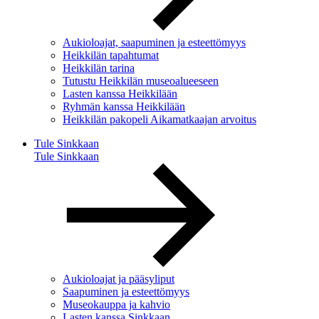
Aukioloajat, saapuminen ja esteettömyys
Heikkilän tapahtumat
Heikkilän tarina
Tutustu Heikkilän museoalueeseen
Lasten kanssa Heikkilään
Ryhmän kanssa Heikkilään
Heikkilän pakopeli Aikamatkaajan arvoitus
Tule Sinkkaan
Tule Sinkkaan
Aukioloajat ja pääsyliput
Saapuminen ja esteettömyys
Museokauppa ja kahvio
Lasten kanssa Sinkkaan