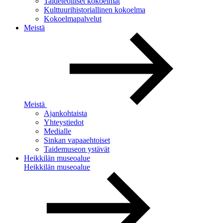
Taideteolliset kokoelmat
Kulttuurihistoriallinen kokoelma
Kokoelmapalvelut
Meistä
Meistä
Ajankohtaista
Yhteystiedot
Medialle
Sinkan vapaaehtoiset
Taidemuseon ystävät
Heikkilän museoalue
Heikkilän museoalue