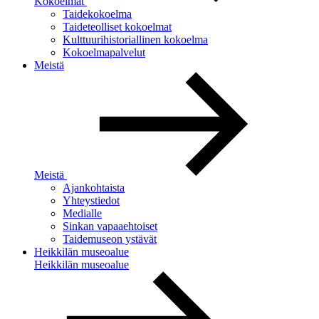
Kokoelmat
Taidekokoelma
Taideteolliset kokoelmat
Kulttuurihistoriallinen kokoelma
Kokoelmapalvelut
Meistä
Meistä
Ajankohtaista
Yhteystiedot
Medialle
Sinkan vapaaehtoiset
Taidemuseon ystävät
Heikkilän museoalue
Heikkilän museoalue