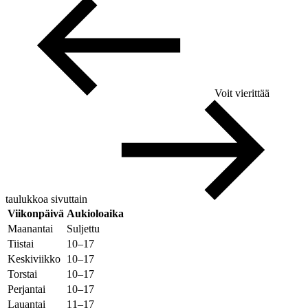
Voit vierittää
taulukkoa sivuttain
Viikonpäivä
Aukioloaika
Maanantai
Suljettu
Tiistai
10–17
Keskiviikko
10–17
Torstai
10–17
Perjantai
10–17
Lauantai
11–17