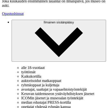
Joka kuukauden ensimmäinen lauantai on ilmaispäivä, jos museo on
auki.
Opastushinnat
Ilmainen sisäänpääsy
alle 18-vuotiaat
työttömät
Kaikukortilla
auktorisoidut matkaoppaat
ryhmäoppaat ja kuljettaja
avustajat, saattajat ja vapaaehtoistyöntekijät
Keravan taidemuseon ystäväyhdistyksen jäsenet
ICOMin jäsenet ja museoalan työntekijät
median edustajat PRESS-kortilla
opettajat yhdessä ryhmän kanssa