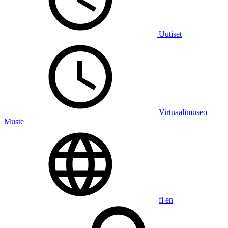
Uutiset
Virtuaalimuseo
Muste
fi
en