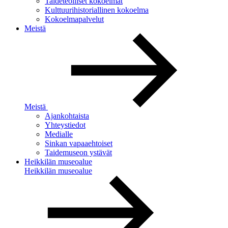
Taideteolliset kokoelmat
Kulttuurihistoriallinen kokoelma
Kokoelmapalvelut
Meistä
Meistä
Ajankohtaista
Yhteystiedot
Medialle
Sinkan vapaaehtoiset
Taidemuseon ystävät
Heikkilän museoalue
Heikkilän museoalue