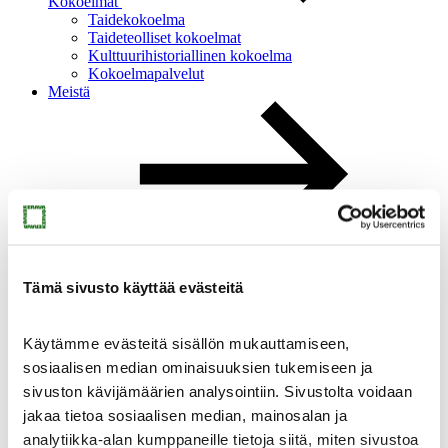
Kokoelmat
Taidekokoelma
Taideteolliset kokoelmat
Kulttuurihistoriallinen kokoelma
Kokoelmapalvelut
Meistä
Meistä
Ajankohtaista
Yhteystiedot
Tämä sivusto käyttää evästeitä
Medialle
Sinkan vapaaehtoiset
Taidemuseon ystävät
Käytämme evästeitä sisällön mukauttamiseen,
Heikkilän museoalue
sosiaalisen median ominaisuuksien tukemiseen ja
Heikkilän museoalue
sivuston kävijämäärien analysointiin. Sivustolta voidaan
jakaa tietoa sosiaalisen median, mainosalan ja
analytiikka-alan kumppaneille tietoja siitä, miten sivustoa