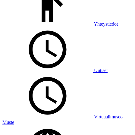
Yhteystiedot
Uutiset
Virtuaalimuseo
Muste