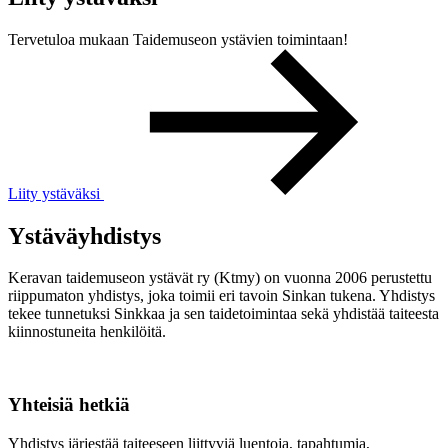
Tervetuloa mukaan Taidemuseon ystävien toimintaan!
Liity ystäväksi
Ystäväyhdistys
Keravan taidemuseon ystävät ry (Ktmy) on vuonna 2006 perustettu
riippumaton yhdistys, joka toimii eri tavoin Sinkan tukena. Yhdistys
tekee tunnetuksi Sinkkaa ja sen taidetoimintaa sekä yhdistää taiteesta
kiinnostuneita henkilöitä.
Yhteisiä hetkiä
Yhdistys järjestää taiteeseen liittyviä luentoja, tapahtumia,