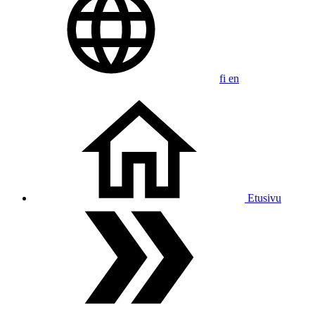
fi
en
Etusivu