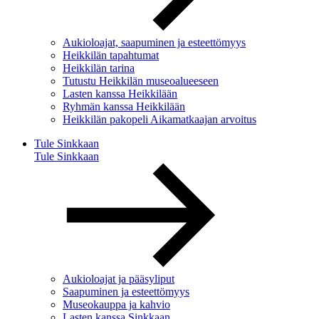
Aukioloajat, saapuminen ja esteettömyys
Heikkilän tapahtumat
Heikkilän tarina
Tutustu Heikkilän museoalueeseen
Lasten kanssa Heikkilään
Ryhmän kanssa Heikkilään
Heikkilän pakopeli Aikamatkaajan arvoitus
Tule Sinkkaan
Tule Sinkkaan
Aukioloajat ja pääsyliput
Saapuminen ja esteettömyys
Museokauppa ja kahvio
Lasten kanssa Sinkkaan