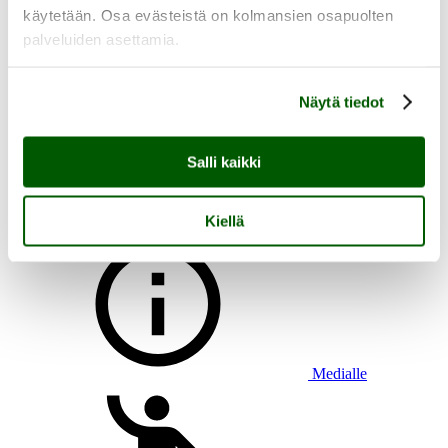
käytetään. Osa evästeistä on kolmansien osapuolten
palveluiden asettamia.
Aukioloajat, saapuminen ja esteettömyys
Näytä tiedot
Heikkilän tapahtumat
Heikkilän tarina
Tutustu Heikkilän museoalueeseen
Salli kaikki
Lasten kanssa Heikkilään
Ryhmän kanssa Heikkilään
Heikkilän pakopeli Aikamatkaajan arvoitus
Kiellä
Medialle