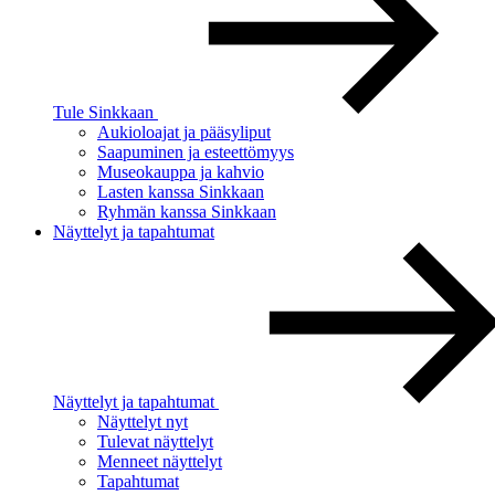
Tule Sinkkaan
Aukioloajat ja pääsyliput
Saapuminen ja esteettömyys
Museokauppa ja kahvio
Lasten kanssa Sinkkaan
Ryhmän kanssa Sinkkaan
Näyttelyt ja tapahtumat
Näyttelyt ja tapahtumat
Näyttelyt nyt
Tulevat näyttelyt
Menneet näyttelyt
Tapahtumat