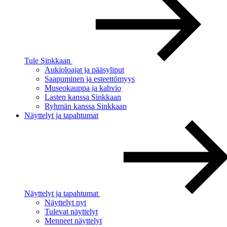
Tule Sinkkaan
Aukioloajat ja pääsyliput
Saapuminen ja esteettömyys
Museokauppa ja kahvio
Lasten kanssa Sinkkaan
Ryhmän kanssa Sinkkaan
Näyttelyt ja tapahtumat
Näyttelyt ja tapahtumat
Näyttelyt nyt
Tulevat näyttelyt
Menneet näyttelyt