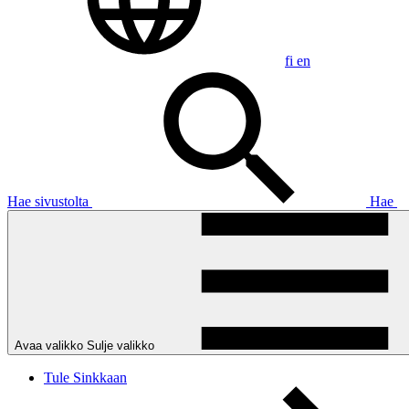
fi
en
Hae sivustolta
Hae
Avaa valikko
Sulje valikko
Tule Sinkkaan