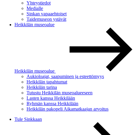
Yhteystiedot
Medialle
Sinkan vapaaehtoiset
Taidemuseon ystävät
Heikkilän museoalue
Heikkilän museoalue
Aukioloajat, saapuminen ja esteettömyys
Heikkilän tapahtumat
Heikkilän tarina
Tutustu Heikkilän museoalueeseen
Lasten kanssa Heikkilään
Ryhmän kanssa Heikkilään
Heikkilän pakopeli Aikamatkaajan arvoitus
Tule Sinkkaan