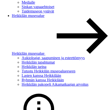
Medialle
Sinkan vapaaehtoiset
Taidemuseon ystävät
Heikkilän museoalue
Heikkilän museoalue
Aukioloajat, saapuminen ja esteettömyys
Heikkilän tapahtumat
Heikkilän tarina
Tutustu Heikkilän museoalueeseen
Lasten kanssa Heikkilään
Ryhmän kanssa Heikkilään
Heikkilän pakopeli Aikamatkaajan arvoitus