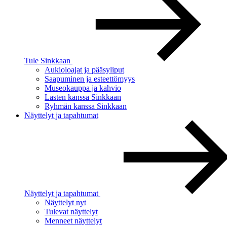
Tule Sinkkaan
Aukioloajat ja pääsyliput
Saapuminen ja esteettömyys
Museokauppa ja kahvio
Lasten kanssa Sinkkaan
Ryhmän kanssa Sinkkaan
Näyttelyt ja tapahtumat
Näyttelyt ja tapahtumat
Näyttelyt nyt
Tulevat näyttelyt
Menneet näyttelyt