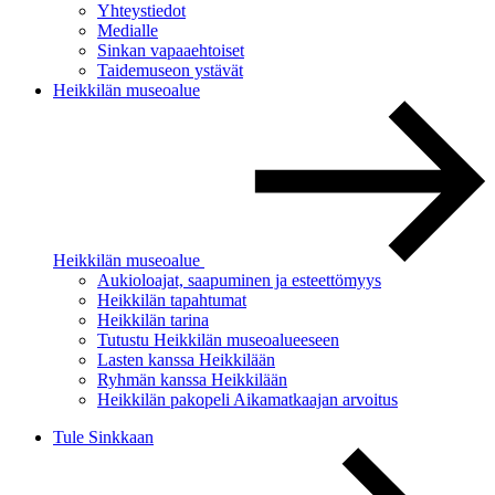
Yhteystiedot
Medialle
Sinkan vapaaehtoiset
Taidemuseon ystävät
Heikkilän museoalue
Heikkilän museoalue
Aukioloajat, saapuminen ja esteettömyys
Heikkilän tapahtumat
Heikkilän tarina
Tutustu Heikkilän museoalueeseen
Lasten kanssa Heikkilään
Ryhmän kanssa Heikkilään
Heikkilän pakopeli Aikamatkaajan arvoitus
Tule Sinkkaan