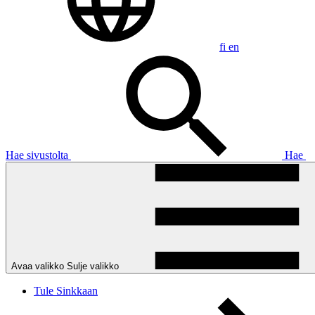
fi
en
Hae sivustolta
Hae
Avaa valikko
Sulje valikko
Tule Sinkkaan