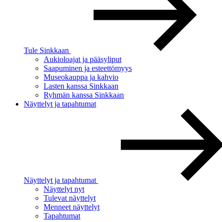
Tule Sinkkaan
Aukioloajat ja pääsyliput
Saapuminen ja esteettömyys
Museokauppa ja kahvio
Lasten kanssa Sinkkaan
Ryhmän kanssa Sinkkaan
Näyttelyt ja tapahtumat
Näyttelyt ja tapahtumat
Näyttelyt nyt
Tulevat näyttelyt
Menneet näyttelyt
Tapahtumat