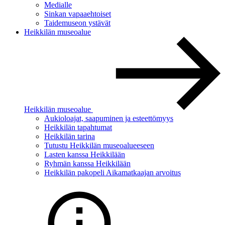
Medialle
Sinkan vapaaehtoiset
Taidemuseon ystävät
Heikkilän museoalue
Heikkilän museoalue
Aukioloajat, saapuminen ja esteettömyys
Heikkilän tapahtumat
Heikkilän tarina
Tutustu Heikkilän museoalueeseen
Lasten kanssa Heikkilään
Ryhmän kanssa Heikkilään
Heikkilän pakopeli Aikamatkaajan arvoitus