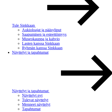
Tule Sinkkaan
Aukioloajat ja pääsyliput
Saapuminen ja esteettömyys
Museokauppa ja kahvio
Lasten kanssa Sinkkaan
Ryhmän kanssa Sinkkaan
Näyttelyt ja tapahtumat
Näyttelyt ja tapahtumat
Näyttelyt nyt
Tulevat näyttelyt
Menneet näyttelyt
Tapahtumat