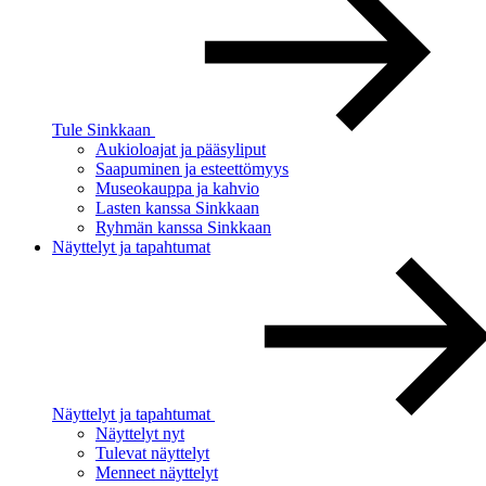
Tule Sinkkaan
Aukioloajat ja pääsyliput
Saapuminen ja esteettömyys
Museokauppa ja kahvio
Lasten kanssa Sinkkaan
Ryhmän kanssa Sinkkaan
Näyttelyt ja tapahtumat
Näyttelyt ja tapahtumat
Näyttelyt nyt
Tulevat näyttelyt
Menneet näyttelyt