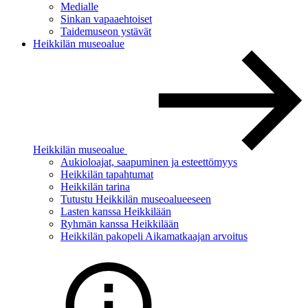
Medialle
Sinkan vapaaehtoiset
Taidemuseon ystävät
Heikkilän museoalue
Heikkilän museoalue
Aukioloajat, saapuminen ja esteettömyys
Heikkilän tapahtumat
Heikkilän tarina
Tutustu Heikkilän museoalueeseen
Lasten kanssa Heikkilään
Ryhmän kanssa Heikkilään
Heikkilän pakopeli Aikamatkaajan arvoitus