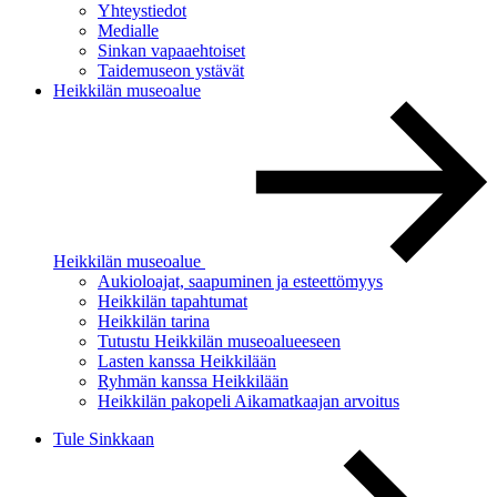
Yhteystiedot
Medialle
Sinkan vapaaehtoiset
Taidemuseon ystävät
Heikkilän museoalue
Heikkilän museoalue
Aukioloajat, saapuminen ja esteettömyys
Heikkilän tapahtumat
Heikkilän tarina
Tutustu Heikkilän museoalueeseen
Lasten kanssa Heikkilään
Ryhmän kanssa Heikkilään
Heikkilän pakopeli Aikamatkaajan arvoitus
Tule Sinkkaan