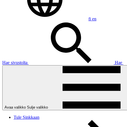
fi
en
Hae sivustolta
Hae
Avaa valikko
Sulje valikko
Tule Sinkkaan