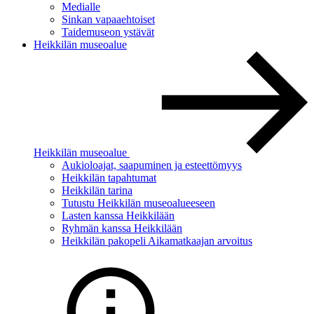
Medialle
Sinkan vapaaehtoiset
Taidemuseon ystävät
Heikkilän museoalue
Heikkilän museoalue
Aukioloajat, saapuminen ja esteettömyys
Heikkilän tapahtumat
Heikkilän tarina
Tutustu Heikkilän museoalueeseen
Lasten kanssa Heikkilään
Ryhmän kanssa Heikkilään
Heikkilän pakopeli Aikamatkaajan arvoitus