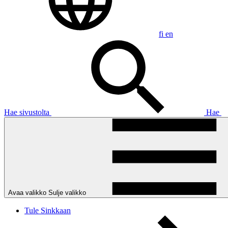
fi
en
Hae sivustolta
Hae
Avaa valikko
Sulje valikko
Tule Sinkkaan