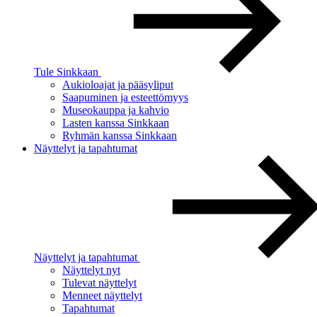
Tule Sinkkaan
Aukioloajat ja pääsyliput
Saapuminen ja esteettömyys
Museokauppa ja kahvio
Lasten kanssa Sinkkaan
Ryhmän kanssa Sinkkaan
Näyttelyt ja tapahtumat
Näyttelyt ja tapahtumat
Näyttelyt nyt
Tulevat näyttelyt
Menneet näyttelyt
Tapahtumat