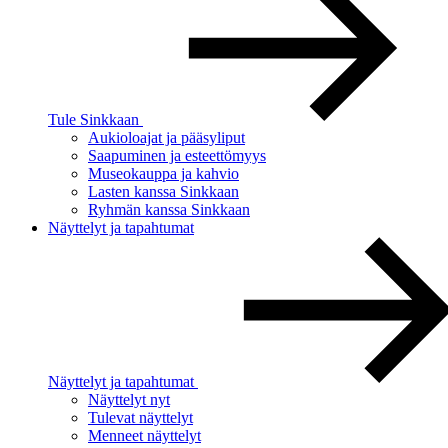
Tule Sinkkaan
Aukioloajat ja pääsyliput
Saapuminen ja esteettömyys
Museokauppa ja kahvio
Lasten kanssa Sinkkaan
Ryhmän kanssa Sinkkaan
Näyttelyt ja tapahtumat
Näyttelyt ja tapahtumat
Näyttelyt nyt
Tulevat näyttelyt
Menneet näyttelyt