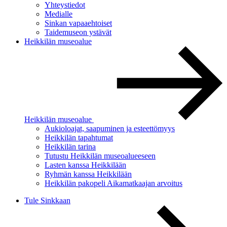
Yhteystiedot
Medialle
Sinkan vapaaehtoiset
Taidemuseon ystävät
Heikkilän museoalue
Heikkilän museoalue
Aukioloajat, saapuminen ja esteettömyys
Heikkilän tapahtumat
Heikkilän tarina
Tutustu Heikkilän museoalueeseen
Lasten kanssa Heikkilään
Ryhmän kanssa Heikkilään
Heikkilän pakopeli Aikamatkaajan arvoitus
Tule Sinkkaan