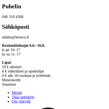
Puhelin
040 318 4300
Sähköposti
sinkka@kerava.fi
Kesäaukioloajat 6.6.–16.8.
ti–pe 10–17
la–su 11–17
Liput
10 € aikuiset
6 € eläkeläiset ja opiskelijat
0 € alle 18-vuotiaat ja työttömät
Museokortti
Smartum
Meistä
Tilaa uutiskirje
Ota yhteyttä