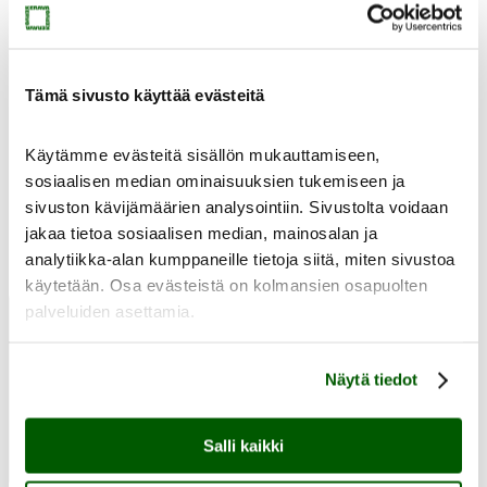
Heikkilän museoalue
Tämä sivusto käyttää evästeitä
Käytämme evästeitä sisällön mukauttamiseen,
sosiaalisen median ominaisuuksien tukemiseen ja
Ryhmän kanssa Heikkilään
sivuston kävijämäärien analysointiin. Sivustolta voidaan
jakaa tietoa sosiaalisen median, mainosalan ja
analytiikka-alan kumppaneille tietoja siitä, miten sivustoa
Kuva Nadiye Kocak
käytetään. Osa evästeistä on kolmansien osapuolten
Avaa valikko
Sulje valikko
Heikkilän museoalue
palveluiden asettamia.
Näytä tiedot
Salli kaikki