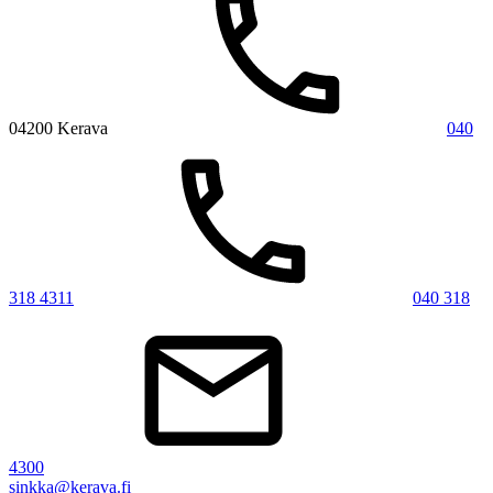
04200 Kerava
040
318 4311
040 318
4300
sinkka@kerava.fi