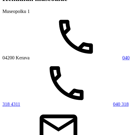
Museopolku 1
04200 Kerava
040
318 4311
040 318