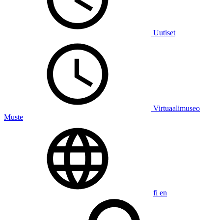
Uutiset
Virtuaalimuseo
Muste
fi
en