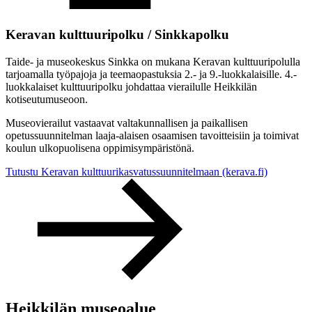
Keravan kulttuuripolku / Sinkkapolku
Taide- ja museokeskus Sinkka on mukana Keravan kulttuuripolulla
tarjoamalla työpajoja ja teemaopastuksia 2.- ja 9.-luokkalaisille. 4.-
luokkalaiset kulttuuripolku johdattaa vierailulle Heikkilän
kotiseutumuseoon.
Museovierailut vastaavat valtakunnallisen ja paikallisen
opetussuunnitelman laaja-alaisen osaamisen tavoitteisiin ja toimivat
koulun ulkopuolisena oppimisympäristönä.
Tutustu Keravan kulttuurikasvatussuunnitelmaan (kerava.fi)
Heikkilän museoalue