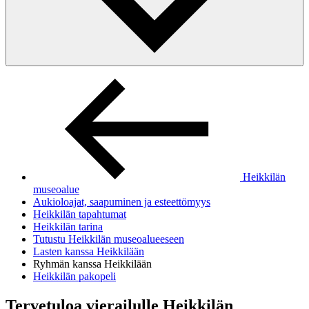
Heikkilän
museoalue
Aukioloajat, saapuminen ja esteettömyys
Heikkilän tapahtumat
Heikkilän tarina
Tutustu Heikkilän museoalueeseen
Lasten kanssa Heikkilään
Ryhmän kanssa Heikkilään
Heikkilän pakopeli
Tervetuloa vierailulle Heikkilän