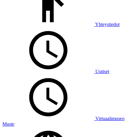
Yhteystiedot
Uutiset
Virtuaalimuseo
Muste