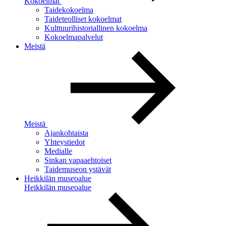
Kokoelmat
Taidekokoelma
Taideteolliset kokoelmat
Kulttuurihistoriallinen kokoelma
Kokoelmapalvelut
Meistä
Meistä
Ajankohtaista
Yhteystiedot
Medialle
Sinkan vapaaehtoiset
Taidemuseon ystävät
Heikkilän museoalue
Heikkilän museoalue