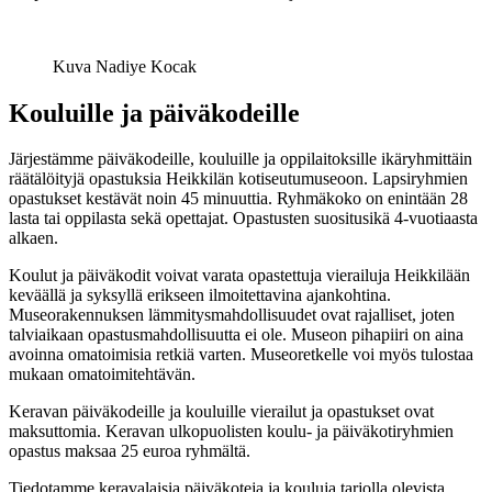
Kuva Nadiye Kocak
Kouluille ja päiväkodeille
Järjestämme päiväkodeille, kouluille ja oppilaitoksille ikäryhmittäin
räätälöityjä opastuksia Heikkilän kotiseutumuseoon. Lapsiryhmien
opastukset kestävät noin 45 minuuttia. Ryhmäkoko on enintään 28
lasta tai oppilasta sekä opettajat. Opastusten suositusikä 4-vuotiaasta
alkaen.
Koulut ja päiväkodit voivat varata opastettuja vierailuja Heikkilään
keväällä ja syksyllä erikseen ilmoitettavina ajankohtina.
Museorakennuksen lämmitysmahdollisuudet ovat rajalliset, joten
talviaikaan opastusmahdollisuutta ei ole. Museon pihapiiri on aina
avoinna omatoimisia retkiä varten. Museoretkelle voi myös tulostaa
mukaan omatoimitehtävän.
Keravan päiväkodeille ja kouluille vierailut ja opastukset ovat
maksuttomia. Keravan ulkopuolisten koulu- ja päiväkotiryhmien
opastus maksaa 25 euroa ryhmältä.
Tiedotamme keravalaisia päiväkoteja ja kouluja tarjolla olevista