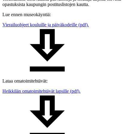
opastuksista kaupungin postituslistojen kautta.
Lue ennen museokäyntiä:
Vierailuohjeet kouluille ja päiväkodeille (pdf).
Lataa omatoimitehtävät:
Heikkilän omatoimitehtävät lapsille (pdf).