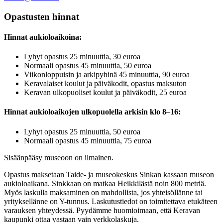
Opastusten hinnat
Hinnat aukioloaikoina:
Lyhyt opastus 25 minuuttia, 30 euroa
Normaali opastus 45 minuuttia, 50 euroa
Viikonloppuisin ja arkipyhinä 45 minuuttia, 90 euroa
Keravalaiset koulut ja päiväkodit, opastus maksuton
Keravan ulkopuoliset koulut ja päiväkodit, 25 euroa
Hinnat aukioloaikojen ulkopuolella arkisin klo 8–16:
Lyhyt opastus 25 minuuttia, 50 euroa
Normaali opastus 45 minuuttia, 75 euroa
Sisäänpääsy museoon on ilmainen.
Opastus maksetaan Taide- ja museokeskus Sinkan kassaan museon
aukioloaikana. Sinkkaan on matkaa Heikkilästä noin 800 metriä.
Myös laskulla maksaminen on mahdollista, jos yhteisöllänne tai
yrityksellänne on Y-tunnus. Laskutustiedot on toimitettava etukäteen
varauksen yhteydessä. Pyydämme huomioimaan, että Keravan
kaupunki ottaa vastaan vain verkkolaskuja.