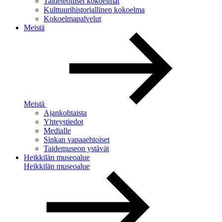
Taideteolliset kokoelmat
Kulttuurihistoriallinen kokoelma
Kokoelmapalvelut
Meistä
Meistä
Ajankohtaista
Yhteystiedot
Medialle
Sinkan vapaaehtoiset
Taidemuseon ystävät
Heikkilän museoalue
Heikkilän museoalue