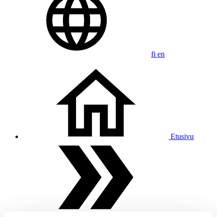
fi
en
Etusivu