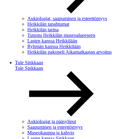
Aukioloajat, saapuminen ja esteettömyys
Heikkilän tapahtumat
Heikkilän tarina
Tutustu Heikkilän museoalueeseen
Lasten kanssa Heikkilään
Ryhmän kanssa Heikkilään
Heikkilän pakopeli Aikamatkaajan arvoitus
Tule Sinkkaan
Tule Sinkkaan
Aukioloajat ja pääsyliput
Saapuminen ja esteettömyys
Museokauppa ja kahvio
Lasten kanssa Sinkkaan