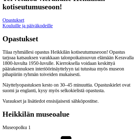
kotiseutumuseoon!
Opastukset
Kouluille ja päiväkodeille
Opastukset
Tilaa ryhmällesi opastus Heikkilän kotiseutumuseoon! Opastus
tarjoaa katsauksen varakkaan talonpoikaissuvun elämään Keravalla
1800-luvulta 1950-luvulle. Kierroksella voidaan keskittyä
päärakennuksen interiöörinäyttelyyn tai tutustua myös museon
pihapiiriin ryhmän toiveiden mukaisesti.
Näyttelyopastuksen kesto on 30–45 minuuttia. Opastuskielet ovat
suomi ja englanti, kysy myös selkokielistä opastusta.
Varaukset ja lisätiedot ensisijaisesti sähköpostitse.
Heikkilän museoalue
Museopolku 1