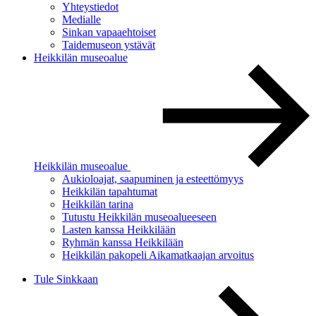
Yhteystiedot
Medialle
Sinkan vapaaehtoiset
Taidemuseon ystävät
Heikkilän museoalue
Heikkilän museoalue
Aukioloajat, saapuminen ja esteettömyys
Heikkilän tapahtumat
Heikkilän tarina
Tutustu Heikkilän museoalueeseen
Lasten kanssa Heikkilään
Ryhmän kanssa Heikkilään
Heikkilän pakopeli Aikamatkaajan arvoitus
Tule Sinkkaan