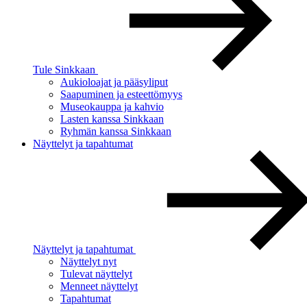
Tule Sinkkaan
Aukioloajat ja pääsyliput
Saapuminen ja esteettömyys
Museokauppa ja kahvio
Lasten kanssa Sinkkaan
Ryhmän kanssa Sinkkaan
Näyttelyt ja tapahtumat
Näyttelyt ja tapahtumat
Näyttelyt nyt
Tulevat näyttelyt
Menneet näyttelyt
Tapahtumat