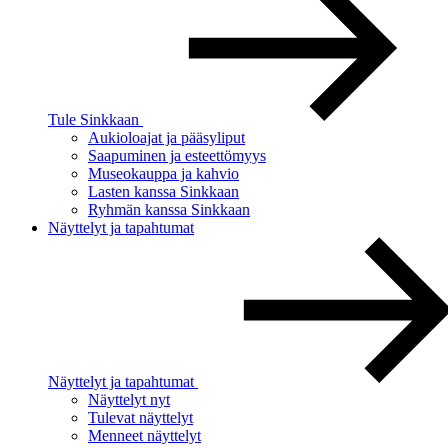
Tule Sinkkaan
Aukioloajat ja pääsyliput
Saapuminen ja esteettömyys
Museokauppa ja kahvio
Lasten kanssa Sinkkaan
Ryhmän kanssa Sinkkaan
Näyttelyt ja tapahtumat
Näyttelyt ja tapahtumat
Näyttelyt nyt
Tulevat näyttelyt
Menneet näyttelyt