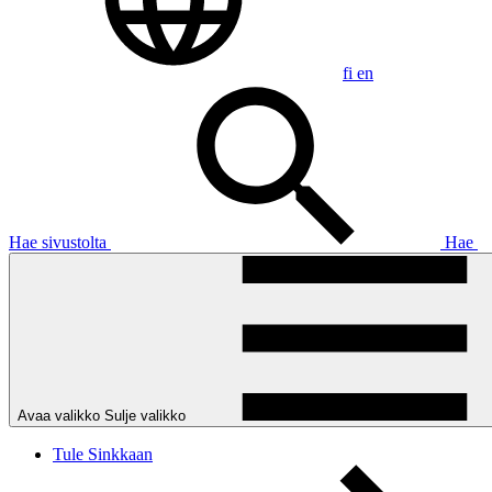
fi
en
Hae sivustolta
Hae
Avaa valikko
Sulje valikko
Tule Sinkkaan