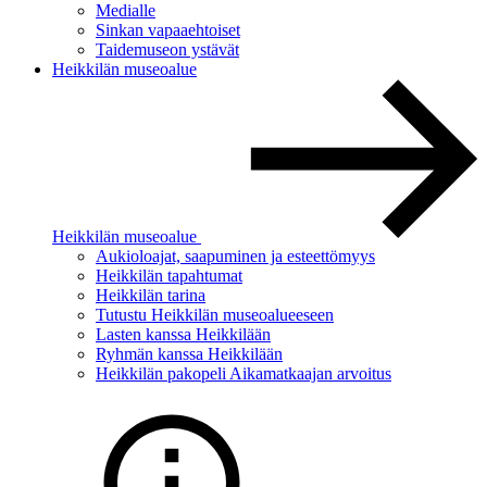
Medialle
Sinkan vapaaehtoiset
Taidemuseon ystävät
Heikkilän museoalue
Heikkilän museoalue
Aukioloajat, saapuminen ja esteettömyys
Heikkilän tapahtumat
Heikkilän tarina
Tutustu Heikkilän museoalueeseen
Lasten kanssa Heikkilään
Ryhmän kanssa Heikkilään
Heikkilän pakopeli Aikamatkaajan arvoitus