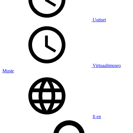
Uutiset
Virtuaalimuseo
Muste
fi
en