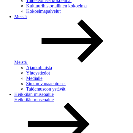
Taideteolliset kokoelmat
Kulttuurihistoriallinen kokoelma
Kokoelmapalvelut
Meistä
Meistä
Ajankohtaista
Yhteystiedot
Medialle
Sinkan vapaaehtoiset
Taidemuseon ystävät
Heikkilän museoalue
Heikkilän museoalue