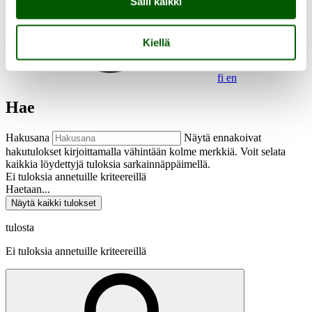
Salli kaikki
Kiellä
fi
en
Hae
Hakusana
Näytä ennakoivat
hakutulokset kirjoittamalla vähintään kolme merkkiä. Voit selata
kaikkia löydettyjä tuloksia sarkainnäppäimellä.
Ei tuloksia annetuille kriteereillä
Haetaan...
Näytä kaikki tulokset
tulosta
Ei tuloksia annetuille kriteereillä