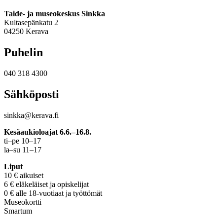
Taide- ja museokeskus Sinkka
Kultasepänkatu 2
04250 Kerava
Puhelin
040 318 4300
Sähköposti
sinkka@kerava.fi
Kesäaukioloajat 6.6.–16.8.
ti–pe 10–17
la–su 11–17
Liput
10 € aikuiset
6 € eläkeläiset ja opiskelijat
0 € alle 18-vuotiaat ja työttömät
Museokortti
Smartum