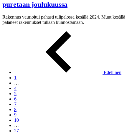
puretaan joulukuussa
Rakennus vaurioitui pahasti tulipalossa kesällä 2024. Muut kesällä
palaneet rakennukset tullaan kunnostamaan.
Edellinen
1
…
4
5
6
7
8
9
10
…
27