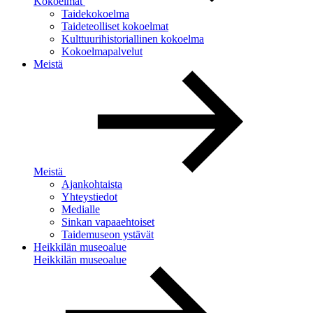
Kokoelmat
Taidekokoelma
Taideteolliset kokoelmat
Kulttuurihistoriallinen kokoelma
Kokoelmapalvelut
Meistä
Meistä
Ajankohtaista
Yhteystiedot
Medialle
Sinkan vapaaehtoiset
Taidemuseon ystävät
Heikkilän museoalue
Heikkilän museoalue