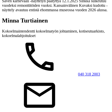
Saven karnevaali -näyttelyn päätyttyä 12.1.2025 Sinkka sulkeutuu
vuodeksi remonttitöiden vuoksi. Kansainvälinen Kuvaksi kudottu -
näyttely avautuu entistä ehommassa museossa vuoden 2026 alussa.
Minna Turtiainen
Kokoelmaintendentti
kokoelmatyön johtaminen, kotiseutuarkisto,
kokoelmalahjoitukset
040 318 2003