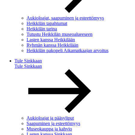
Aukioloajat, saapuminen ja esteettömyys
Heikkilän tapahtumat
Heikkilän tarina
Tutustu Heikkilän museoalueeseen
Lasten kanssa Heikkilään
Ryhmän kanssa Heikkilään
Heikkilän pakopeli Aikamatkaajan arvoitus
Tule Sinkkaan
Tule Sinkkaan
Aukioloajat ja pääsyliput
Saapuminen ja esteettömyys
Museokauppa ja kahvio
Lasten kanssa Sinkkaan