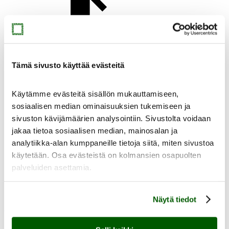
Yhteystiedot
Tämä sivusto käyttää evästeitä
Käytämme evästeitä sisällön mukauttamiseen,
sosiaalisen median ominaisuuksien tukemiseen ja
sivuston kävijämäärien analysointiin. Sivustolta voidaan
Uutiset
jakaa tietoa sosiaalisen median, mainosalan ja
analytiikka-alan kumppaneille tietoja siitä, miten sivustoa
käytetään. Osa evästeistä on kolmansien osapuolten
palveluiden asettamia.
Virtuaalimuseo
Näytä tiedot
Muste