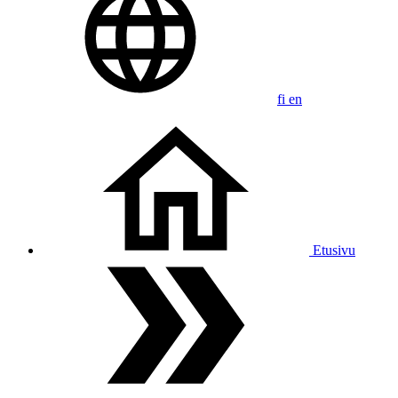
fi
en
Etusivu