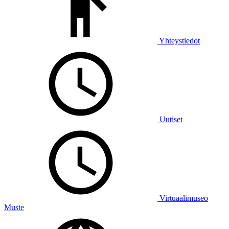
Yhteystiedot
Uutiset
Virtuaalimuseo
Muste