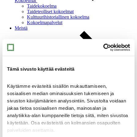
Kokoelmat
Taidekokoelma
Taideteolliset kokoelmat
Kulttuurihistoriallinen kokoelma
Kokoelmapalvelut
Meistä
Tämä sivusto käyttää evästeitä
Meistä
Ajankohtaista
Käytämme evästeitä sisällön mukauttamiseen,
Yhteystiedot
Medialle
sosiaalisen median ominaisuuksien tukemiseen ja
Sinkan vapaaehtoiset
sivuston kävijämäärien analysointiin. Sivustolta voidaan
Taidemuseon ystävät
jakaa tietoa sosiaalisen median, mainosalan ja
Heikkilän museoalue
Heikkilän museoalue
analytiikka-alan kumppaneille tietoja siitä, miten sivustoa
käytetään. Osa evästeistä on kolmansien osapuolten
palveluiden asettamia.