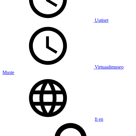
Uutiset
Virtuaalimuseo
Muste
fi
en