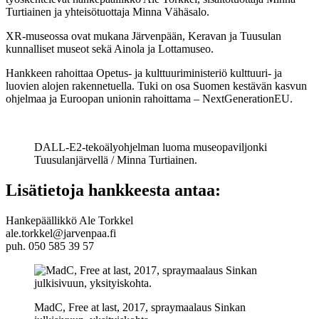
Turtiainen ja yhteisötuottaja Minna Vähäsalo.
XR-museossa ovat mukana Järvenpään, Keravan ja Tuusulan
kunnalliset museot sekä Ainola ja Lottamuseo.
Hankkeen rahoittaa Opetus- ja kulttuuriministeriö kulttuuri- ja
luovien alojen rakennetuella. Tuki on osa Suomen kestävän kasvun
ohjelmaa ja Euroopan unionin rahoittama – NextGenerationEU.
DALL-E2-tekoälyohjelman luoma museopaviljonki
Tuusulanjärvellä / Minna Turtiainen.
Lisätietoja hankkeesta antaa:
Hankepäällikkö Ale Torkkel
ale.torkkel@jarvenpaa.fi
puh. 050 585 39 57
MadC, Free at last, 2017, spraymaalaus Sinkan