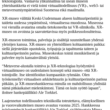
teknologioita. Vastaavia ylikunnallisia tai usean museon
yhteishankkeita ei vielä toimi virtuaalitodellisuus (VR)-, web3- tai
metaversumiympäristöissä Suomessa eikä maailmalla.
XR-museo välittää Keski-Uudenmaan alueen kulttuuriperintöä ja
taidetta uudessa ympäristössä, virtuaalisessa muodossa. Museossa
voi vierailla avatarina omalta tietokoneelta tai VR-silmikolla. XR-
museo on avoinna ja saavutettavissa myös poikkeusolosuhteissa.
XR-museon toimintaa, palveluja ja sisältöjä suunnitellaan yhdessä
yleisöjen kanssa. XR-museo on yhteisöllinen kohtaamisten paikka:
siellä järjestetään opastuksia, työpajoja ja tapahtumia taiteen ja
kulttuuriperinnön parissa. Museokeskus toimii monikielisesti ja
palvelee myös kansainvälistä yleisöä.
“Metaverse-alustalla toimiva ja XR-teknologiaa hyödyntävä
virtuaalimuseo on uudenlainen konsepti sekä museo- että XR-
toimijoille. Itse identifioidun kumpaankin ryhmään. Olen
työskennellyt virtuaalisen arkkitehtuurin ja kulttuuriperinnön parissa
pitkään, ja XR-museohankkeessa minulla on mahdollisuus yhdistää
nämä pitkäaikaiset mielenkiintoni. Tämä on kuin syöttö lapaan”,
iloitsee hankepäällikkö Ale Torkkel.
Laajennetun todellisuuden tekniikoilla toteutettava, elämyksellinen
ja vuorovaikutteinen museo avautuu vuonna 2025. Hankkeessa
työskentelevät hankepäällikkö Ale Torkkel, sisältötuottaja Minna