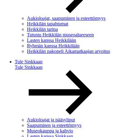
Aukioloajat, saapuminen ja esteettömyys
Heikkilän tapahtumat
Heikkilän tarina
Tutustu Heikkilän museoalueeseen
Lasten kanssa Heikkilään
Ryhmän kanssa Heikkilään
Heikkilän pakopeli Aikamatkaajan arvoitus
Tule Sinkkaan
Tule Sinkkaan
Aukioloajat ja pääsyliput
Saapuminen ja esteettömyys
Museokauppa ja kahvio
Lasten kanssa Sinkkaan