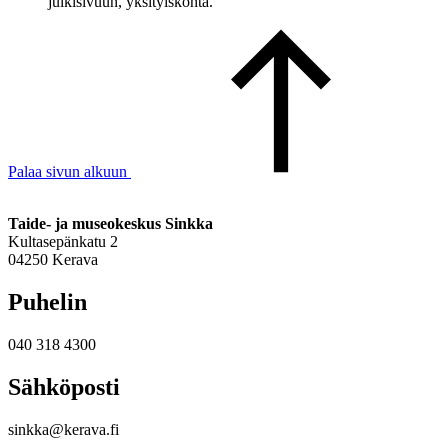
julkisivuun, yksityiskohta.
Palaa sivun alkuun
Taide- ja museokeskus Sinkka
Kultasepänkatu 2
04250 Kerava
Puhelin
040 318 4300
Sähköposti
sinkka@kerava.fi