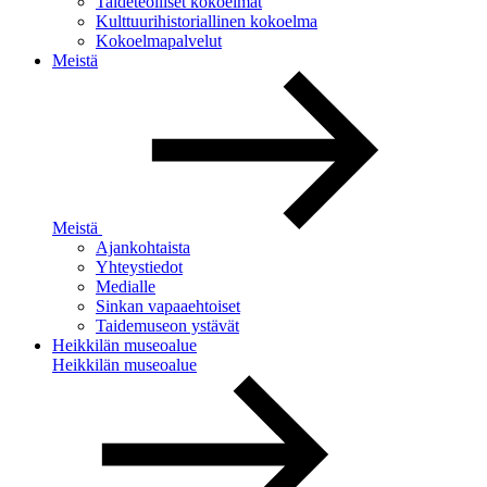
Taideteolliset kokoelmat
Kulttuurihistoriallinen kokoelma
Kokoelmapalvelut
Meistä
Meistä
Ajankohtaista
Yhteystiedot
Medialle
Sinkan vapaaehtoiset
Taidemuseon ystävät
Heikkilän museoalue
Heikkilän museoalue