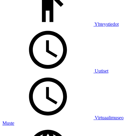
Yhteystiedot
Uutiset
Virtuaalimuseo
Muste