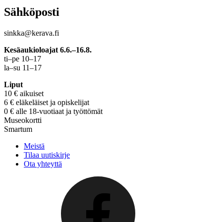
Sähköposti
sinkka@kerava.fi
Kesäaukioloajat 6.6.–16.8.
ti–pe 10–17
la–su 11–17
Liput
10 € aikuiset
6 € eläkeläiset ja opiskelijat
0 € alle 18-vuotiaat ja työttömät
Museokortti
Smartum
Meistä
Tilaa uutiskirje
Ota yhteyttä