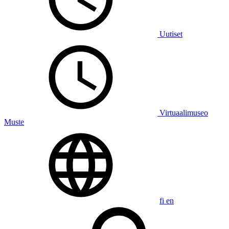
Uutiset
Virtuaalimuseo
Muste
fi
en