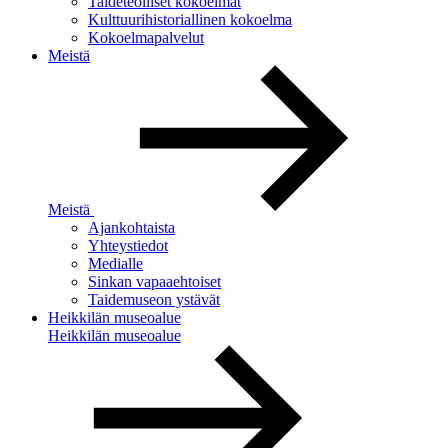
Taideteolliset kokoelmat
Kulttuurihistoriallinen kokoelma
Kokoelmapalvelut
Meistä
Meistä
Ajankohtaista
Yhteystiedot
Medialle
Sinkan vapaaehtoiset
Taidemuseon ystävät
Heikkilän museoalue
Heikkilän museoalue