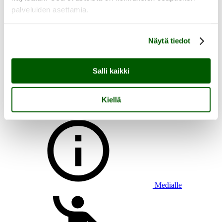
palveluiden asettamia.
Näytä tiedot
Aukioloajat, saapuminen ja esteettömyys
Heikkilän tapahtumat
Heikkilän tarina
Salli kaikki
Tutustu Heikkilän museoalueeseen
Lasten kanssa Heikkilään
Ryhmän kanssa Heikkilään
Kiellä
Heikkilän pakopeli Aikamatkaajan arvoitus
Medialle