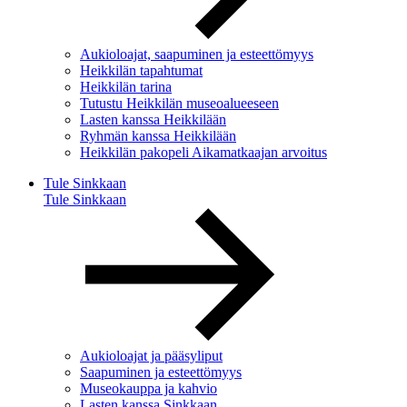
Aukioloajat, saapuminen ja esteettömyys
Heikkilän tapahtumat
Heikkilän tarina
Tutustu Heikkilän museoalueeseen
Lasten kanssa Heikkilään
Ryhmän kanssa Heikkilään
Heikkilän pakopeli Aikamatkaajan arvoitus
Tule Sinkkaan
Tule Sinkkaan
Aukioloajat ja pääsyliput
Saapuminen ja esteettömyys
Museokauppa ja kahvio
Lasten kanssa Sinkkaan