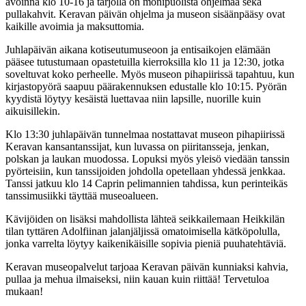
avoinna klo 10-16 ja tarjolla on monipuolista ohjelmaa sekä
pullakahvit. Keravan päivän ohjelma ja museon sisäänpääsy ovat
kaikille avoimia ja maksuttomia.
Juhlapäivän aikana kotiseutumuseoon ja entisaikojen elämään
pääsee tutustumaan opastetuilla kierroksilla klo 11 ja 12:30, jotka
soveltuvat koko perheelle. Myös museon pihapiirissä tapahtuu, kun
kirjastopyörä saapuu päärakennuksen edustalle klo 10:15. Pyörän
kyydistä löytyy kesäistä luettavaa niin lapsille, nuorille kuin
aikuisillekin.
Klo 13:30 juhlapäivän tunnelmaa nostattavat museon pihapiirissä
Keravan kansantanssijat, kun luvassa on piiritansseja, jenkan,
polskan ja laukan muodossa. Lopuksi myös yleisö viedään tanssin
pyörteisiin, kun tanssijoiden johdolla opetellaan yhdessä jenkkaa.
Tanssi jatkuu klo 14 Caprin pelimannien tahdissa, kun perinteikäs
tanssimusiikki täyttää museoalueen.
Kävijöiden on lisäksi mahdollista lähteä seikkailemaan Heikkilän
tilan tyttären Adolfiinan jalanjäljissä omatoimisella kätköpolulla,
jonka varrelta löytyy kaikenikäisille sopivia pieniä puuhatehtäviä.
Keravan museopalvelut tarjoaa Keravan päivän kunniaksi kahvia,
pullaa ja mehua ilmaiseksi, niin kauan kuin riittää! Tervetuloa
mukaan!