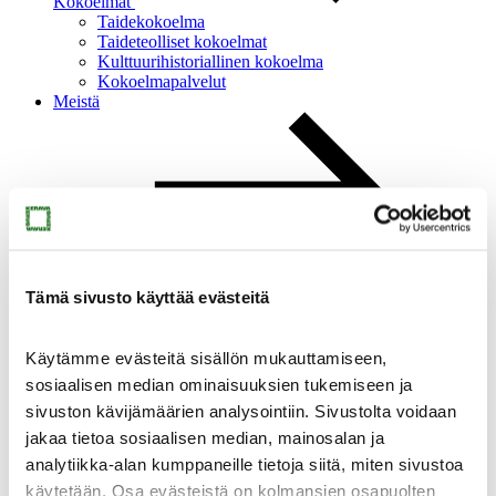
Kokoelmat
Taidekokoelma
Taideteolliset kokoelmat
Kulttuurihistoriallinen kokoelma
Kokoelmapalvelut
Meistä
Meistä
Ajankohtaista
Tämä sivusto käyttää evästeitä
Yhteystiedot
Medialle
Sinkan vapaaehtoiset
Käytämme evästeitä sisällön mukauttamiseen,
Taidemuseon ystävät
sosiaalisen median ominaisuuksien tukemiseen ja
Heikkilän museoalue
sivuston kävijämäärien analysointiin. Sivustolta voidaan
Heikkilän museoalue
jakaa tietoa sosiaalisen median, mainosalan ja
analytiikka-alan kumppaneille tietoja siitä, miten sivustoa
käytetään. Osa evästeistä on kolmansien osapuolten