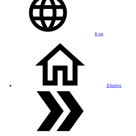
fi
en
Etusivu