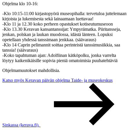
Ohjelma klo 10-16:
-Klo 10:15-11:00 kirjastopyörä museopihalla: tervetuloa juttelemaan
kirjoista ja lukemisesta sekä lainaamaan luettavaa!
-Klo 11 ja 12.30 koko perheen opastukset kotiseutumuseoon
-Klo 13.30 Keravan kansantanssijat: Ympyrämatka. Piiritansseja,
jenkan, polskan ja laukan muodossa, idästä länteen. Lopuksi
opetellaan yhdessä tanssimaan jenkkaa. (säävaraus)
-Klo 14 Caprin pelimannit soittaa perinteistä tanssimusiikkia, saa
tanssia! (säävaraus)
-Koko tapahtuman ajan: Adolfiinan kätköpolku, jonka varrelta
löytyy kaikenikäisille sopivia pieniä omatoimisia puuhatehtäviä
Ohjelmamuutokset mahdollisia.
Katso myös Keravan päivän ohjelma Taide- ja museokeskus
Sinkassa (kerava.fi).