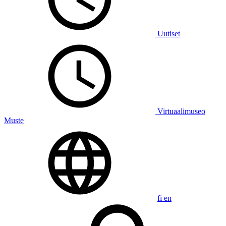
Uutiset
Virtuaalimuseo
Muste
fi
en