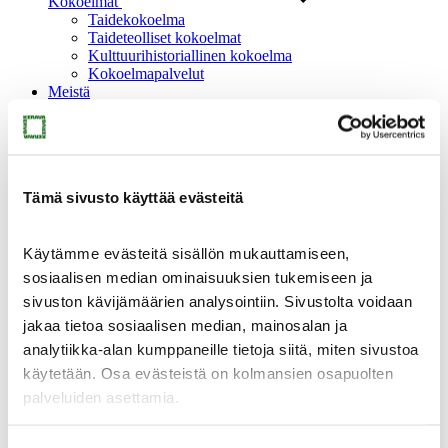
Kokoelmat
Taidekokoelma
Taideteolliset kokoelmat
Kulttuurihistoriallinen kokoelma
Kokoelmapalvelut
Meistä
Tämä sivusto käyttää evästeitä
Meistä
Käytämme evästeitä sisällön mukauttamiseen,
Ajankohtaista
sosiaalisen median ominaisuuksien tukemiseen ja
Yhteystiedot
Medialle
sivuston kävijämäärien analysointiin. Sivustolta voidaan
Sinkan vapaaehtoiset
jakaa tietoa sosiaalisen median, mainosalan ja
Taidemuseon ystävät
analytiikka-alan kumppaneille tietoja siitä, miten sivustoa
Heikkilän museoalue
Heikkilän museoalue
käytetään. Osa evästeistä on kolmansien osapuolten
palveluiden asettamia.