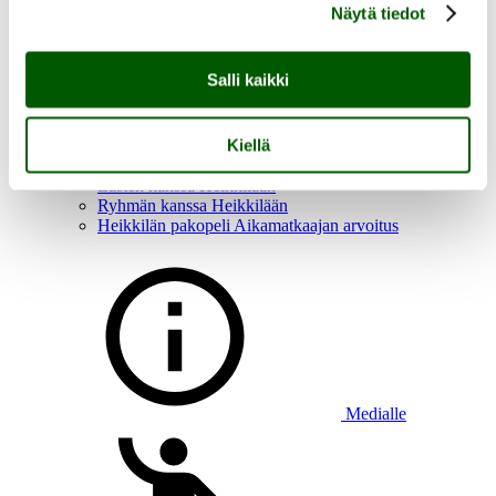
Näytä tiedot
Salli kaikki
Aukioloajat, saapuminen ja esteettömyys
Heikkilän tapahtumat
Kiellä
Heikkilän tarina
Tutustu Heikkilän museoalueeseen
Lasten kanssa Heikkilään
Ryhmän kanssa Heikkilään
Heikkilän pakopeli Aikamatkaajan arvoitus
Medialle