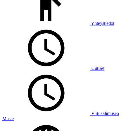
Yhteystiedot
Uutiset
Virtuaalimuseo
Muste