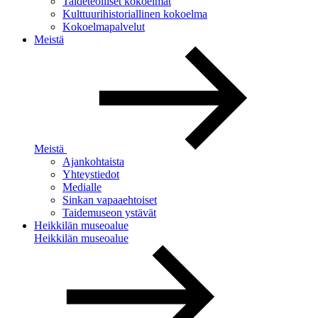
Taideteolliset kokoelmat
Kulttuurihistoriallinen kokoelma
Kokoelmapalvelut
Meistä
Meistä
Ajankohtaista
Yhteystiedot
Medialle
Sinkan vapaaehtoiset
Taidemuseon ystävät
Heikkilän museoalue
Heikkilän museoalue