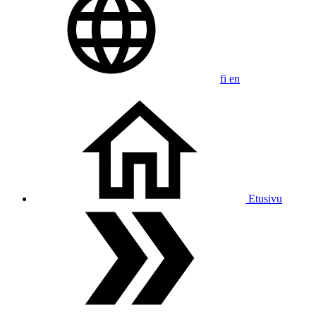
fi
en
Etusivu