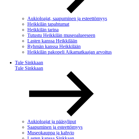
Aukioloajat, saapuminen ja esteettömyys
Heikkilän tapahtumat
Heikkilän tarina
Tutustu Heikkilän museoalueeseen
Lasten kanssa Heikkilään
Ryhmän kanssa Heikkilään
Heikkilän pakopeli Aikamatkaajan arvoitus
Tule Sinkkaan
Tule Sinkkaan
Aukioloajat ja pääsyliput
Saapuminen ja esteettömyys
Museokauppa ja kahvio
Lasten kanssa Sinkkaan