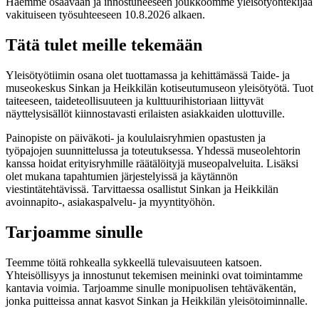
Haemme osaavaan ja innostuneeseen joukkoomme yleisötyöntekijää
vakituiseen työsuhteeseen 10.8.2026 alkaen.
Tätä tulet meille tekemään
Yleisötyötiimin osana olet tuottamassa ja kehittämässä Taide- ja
museokeskus Sinkan ja Heikkilän kotiseutumuseon yleisötyötä. Tuot
taiteeseen, taideteollisuuteen ja kulttuurihistoriaan liittyvät
näyttelysisällöt kiinnostavasti erilaisten asiakkaiden ulottuville.
Painopiste on päiväkoti- ja koululaisryhmien opastusten ja
työpajojen suunnittelussa ja toteutuksessa. Yhdessä museolehtorin
kanssa hoidat erityisryhmille räätälöityjä museopalveluita. Lisäksi
olet mukana tapahtumien järjestelyissä ja käytännön
viestintätehtävissä. Tarvittaessa osallistut Sinkan ja Heikkilän
avoinnapito-, asiakaspalvelu- ja myyntityöhön.
Tarjoamme sinulle
Teemme töitä rohkealla sykkeellä tulevaisuuteen katsoen.
Yhteisöllisyys ja innostunut tekemisen meininki ovat toimintamme
kantavia voimia. Tarjoamme sinulle monipuolisen tehtäväkentän,
jonka puitteissa annat kasvot Sinkan ja Heikkilän yleisötoiminnalle.