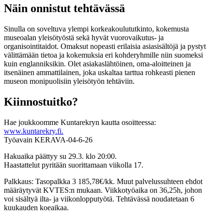
Näin onnistut tehtävässä
Sinulla on soveltuva ylempi korkeakoulututkinto, kokemusta
museoalan yleisötyöstä sekä hyvät vuorovaikutus- ja
organisointitaidot. Omaksut nopeasti erilaisia asiasisältöjä ja pystyt
välittämään tietoa ja kokemuksia eri kohderyhmille niin suomeksi
kuin englanniksikin. Olet asiakaslähtöinen, oma-aloitteinen ja
itsenäinen ammattilainen, joka uskaltaa tarttua rohkeasti pienen
museon monipuolisiin yleisötyön tehtäviin.
Kiinnostuitko?
Hae joukkoomme Kuntarekryn kautta osoitteessa:
www.kuntarekry.fi.
Työavain KERAVA-04-6-26
Hakuaika päättyy su 29.3. klo 20:00.
Haastattelut pyritään suorittamaan viikolla 17.
Palkkaus: Tasopalkka 3 185,78€/kk. Muut palvelussuhteen ehdot
määräytyvät KVTES:n mukaan. Viikkotyöaika on 36,25h, johon
voi sisältyä ilta- ja viikonlopputyötä. Tehtävässä noudatetaan 6
kuukauden koeaikaa.