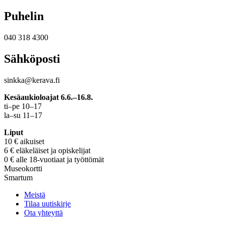
Puhelin
040 318 4300
Sähköposti
sinkka@kerava.fi
Kesäaukioloajat 6.6.–16.8.
ti–pe 10–17
la–su 11–17
Liput
10 € aikuiset
6 € eläkeläiset ja opiskelijat
0 € alle 18-vuotiaat ja työttömät
Museokortti
Smartum
Meistä
Tilaa uutiskirje
Ota yhteyttä