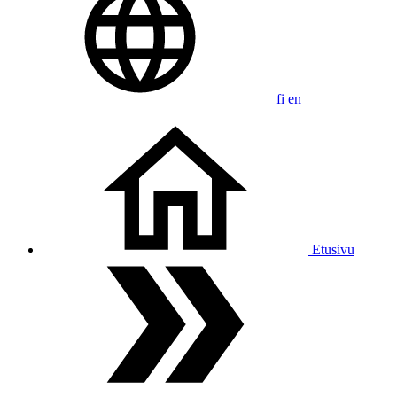
fi
en
Etusivu