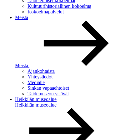
Taideteolliset kokoelmat
Kulttuurihistoriallinen kokoelma
Kokoelmapalvelut
Meistä
Meistä
Ajankohtaista
Yhteystiedot
Medialle
Sinkan vapaaehtoiset
Taidemuseon ystävät
Heikkilän museoalue
Heikkilän museoalue