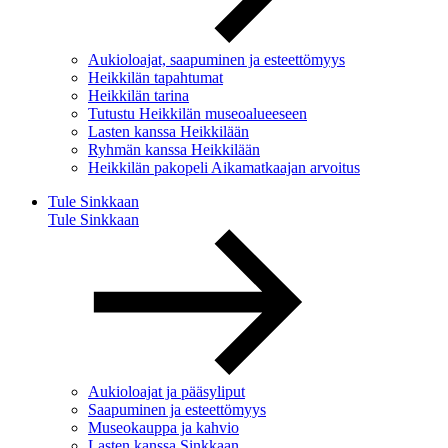
Aukioloajat, saapuminen ja esteettömyys
Heikkilän tapahtumat
Heikkilän tarina
Tutustu Heikkilän museoalueeseen
Lasten kanssa Heikkilään
Ryhmän kanssa Heikkilään
Heikkilän pakopeli Aikamatkaajan arvoitus
Tule Sinkkaan
Tule Sinkkaan
Aukioloajat ja pääsyliput
Saapuminen ja esteettömyys
Museokauppa ja kahvio
Lasten kanssa Sinkkaan