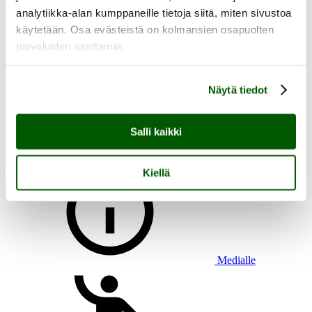
analytiikka-alan kumppaneille tietoja siitä, miten sivustoa
käytetään. Osa evästeistä on kolmansien osapuolten
palveluiden asettamia.
Aukioloajat, saapuminen ja esteettömyys
Heikkilän tapahtumat
Näytä tiedot
Heikkilän tarina
Tutustu Heikkilän museoalueeseen
Lasten kanssa Heikkilään
Ryhmän kanssa Heikkilään
Salli kaikki
Heikkilän pakopeli Aikamatkaajan arvoitus
Kiellä
Medialle