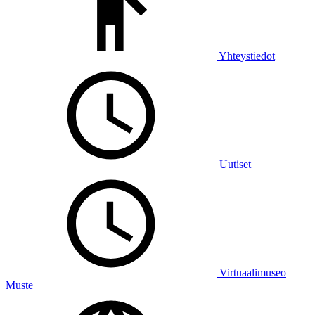
Yhteystiedot
Uutiset
Virtuaalimuseo
Muste