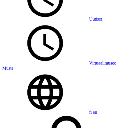
Uutiset
Virtuaalimuseo
Muste
fi
en