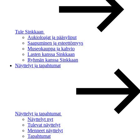
Tule Sinkkaan
Aukioloajat ja pääsyliput
Saapuminen ja esteettömyys
Museokauppa ja kahvio
Lasten kanssa Sinkkaan
Ryhmän kanssa Sinkkaan
Näyttelyt ja tapahtumat
Näyttelyt ja tapahtumat
Näyttelyt nyt
Tulevat näyttelyt
Menneet näyttelyt
Tapahtumat