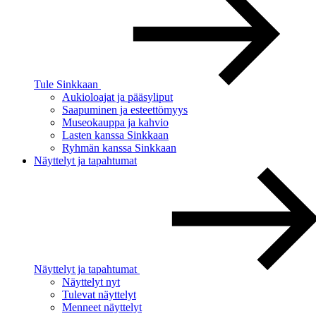
Tule Sinkkaan
Aukioloajat ja pääsyliput
Saapuminen ja esteettömyys
Museokauppa ja kahvio
Lasten kanssa Sinkkaan
Ryhmän kanssa Sinkkaan
Näyttelyt ja tapahtumat
Näyttelyt ja tapahtumat
Näyttelyt nyt
Tulevat näyttelyt
Menneet näyttelyt