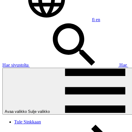
fi
en
Hae sivustolta
Hae
Avaa valikko
Sulje valikko
Tule Sinkkaan