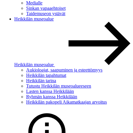
Medialle
Sinkan vapaaehtoiset
Taidemuseon ystävät
Heikkilän museoalue
Heikkilän museoalue
Aukioloajat, saapuminen ja esteettömyys
Heikkilän tapahtumat
Heikkilän tarina
Tutustu Heikkilän museoalueeseen
Lasten kanssa Heikkilään
Ryhmän kanssa Heikkilään
Heikkilän pakopeli Aikamatkaajan arvoitus