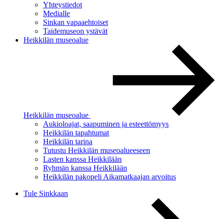
Yhteystiedot
Medialle
Sinkan vapaaehtoiset
Taidemuseon ystävät
Heikkilän museoalue
Heikkilän museoalue
Aukioloajat, saapuminen ja esteettömyys
Heikkilän tapahtumat
Heikkilän tarina
Tutustu Heikkilän museoalueeseen
Lasten kanssa Heikkilään
Ryhmän kanssa Heikkilään
Heikkilän pakopeli Aikamatkaajan arvoitus
Tule Sinkkaan