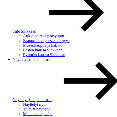
Tule Sinkkaan
Aukioloajat ja pääsyliput
Saapuminen ja esteettömyys
Museokauppa ja kahvio
Lasten kanssa Sinkkaan
Ryhmän kanssa Sinkkaan
Näyttelyt ja tapahtumat
Näyttelyt ja tapahtumat
Näyttelyt nyt
Tulevat näyttelyt
Menneet näyttelyt