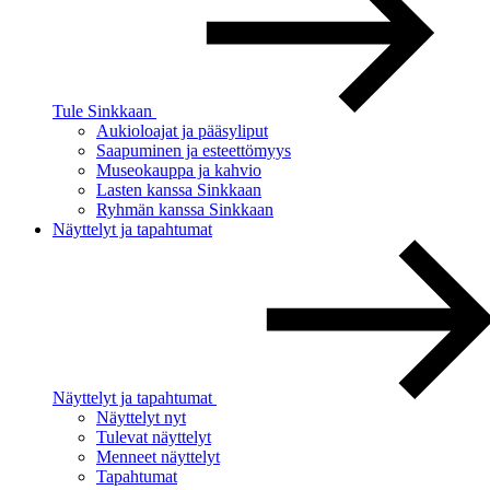
Tule Sinkkaan
Aukioloajat ja pääsyliput
Saapuminen ja esteettömyys
Museokauppa ja kahvio
Lasten kanssa Sinkkaan
Ryhmän kanssa Sinkkaan
Näyttelyt ja tapahtumat
Näyttelyt ja tapahtumat
Näyttelyt nyt
Tulevat näyttelyt
Menneet näyttelyt
Tapahtumat