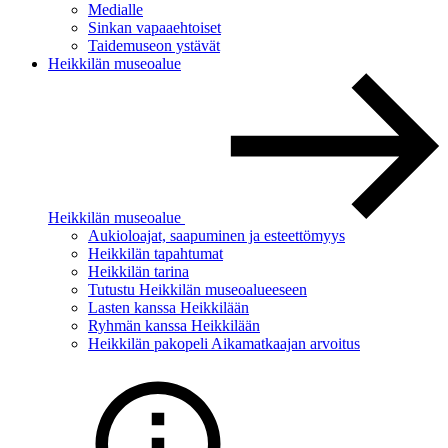
Medialle
Sinkan vapaaehtoiset
Taidemuseon ystävät
Heikkilän museoalue
Heikkilän museoalue
Aukioloajat, saapuminen ja esteettömyys
Heikkilän tapahtumat
Heikkilän tarina
Tutustu Heikkilän museoalueeseen
Lasten kanssa Heikkilään
Ryhmän kanssa Heikkilään
Heikkilän pakopeli Aikamatkaajan arvoitus