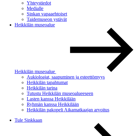
Yhteystiedot
Medialle
Sinkan vapaaehtoiset
Taidemuseon ystävät
Heikkilän museoalue
Heikkilän museoalue
Aukioloajat, saapuminen ja esteettömyys
Heikkilän tapahtumat
Heikkilän tarina
Tutustu Heikkilän museoalueeseen
Lasten kanssa Heikkilään
Ryhmän kanssa Heikkilään
Heikkilän pakopeli Aikamatkaajan arvoitus
Tule Sinkkaan