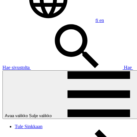
fi
en
Hae sivustolta
Hae
Avaa valikko
Sulje valikko
Tule Sinkkaan