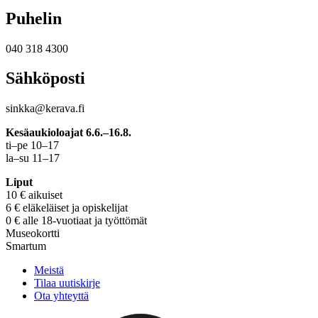
Puhelin
040 318 4300
Sähköposti
sinkka@kerava.fi
Kesäaukioloajat 6.6.–16.8.
ti–pe 10–17
la–su 11–17
Liput
10 € aikuiset
6 € eläkeläiset ja opiskelijat
0 € alle 18-vuotiaat ja työttömät
Museokortti
Smartum
Meistä
Tilaa uutiskirje
Ota yhteyttä