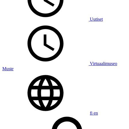
Uutiset
Virtuaalimuseo
Muste
fi
en