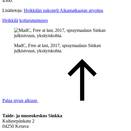
4300.
Lisätietoja:
Heikkilän pakopeli Aikamatkaajan arvoitus
Heikkilä
kotiseutumuseo
MadC, Free at last, 2017, spraymaalaus Sinkan
julkisivuun, yksityiskohta.
Palaa sivun alkuun
Taide- ja museokeskus Sinkka
Kultasepänkatu 2
04250 Kerava