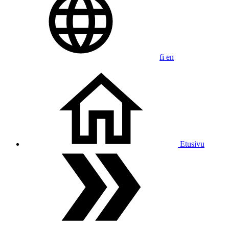
fi
en
Etusivu