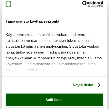
Kokoelmat
Taidekokoelma
Taideteolliset kokoelmat
Kulttuurihistoriallinen kokoelma
Kokoelmapalvelut
Tämä sivusto käyttää evästeitä
Meistä
Käytämme evästeitä sisällön mukauttamiseen,
sosiaalisen median ominaisuuksien tukemiseen ja
sivuston kävijämäärien analysointiin. Sivustolta voidaan
jakaa tietoa sosiaalisen median, mainosalan ja
analytiikka-alan kumppaneille tietoja siitä, miten sivustoa
Meistä
käytetään. Osa evästeistä on kolmansien osapuolten
Ajankohtaista
Yhteystiedot
palveluiden asettamia.
Medialle
Sinkan vapaaehtoiset
Taidemuseon ystävät
Näytä tiedot
Heikkilän museoalue
Heikkilän museoalue
Salli kaikki