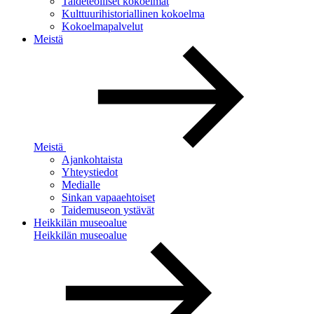
Taideteolliset kokoelmat
Kulttuurihistoriallinen kokoelma
Kokoelmapalvelut
Meistä
Meistä
Ajankohtaista
Yhteystiedot
Medialle
Sinkan vapaaehtoiset
Taidemuseon ystävät
Heikkilän museoalue
Heikkilän museoalue