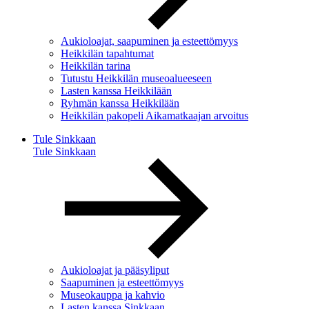
Aukioloajat, saapuminen ja esteettömyys
Heikkilän tapahtumat
Heikkilän tarina
Tutustu Heikkilän museoalueeseen
Lasten kanssa Heikkilään
Ryhmän kanssa Heikkilään
Heikkilän pakopeli Aikamatkaajan arvoitus
Tule Sinkkaan
Tule Sinkkaan
Aukioloajat ja pääsyliput
Saapuminen ja esteettömyys
Museokauppa ja kahvio
Lasten kanssa Sinkkaan