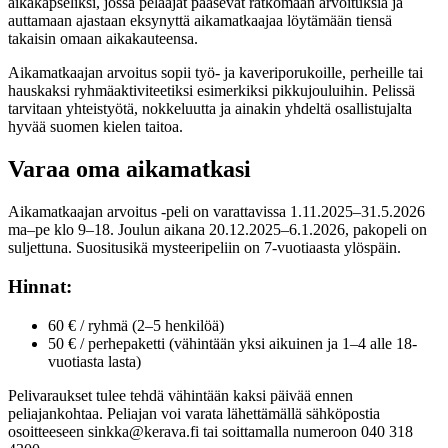
aikakapseliksi, jossa pelaajat pääsevät ratkomaan arvoituksia ja
auttamaan ajastaan eksynyttä aikamatkaajaa löytämään tiensä
takaisin omaan aikakauteensa.
Aikamatkaajan arvoitus sopii työ- ja kaveriporukoille, perheille tai
hauskaksi ryhmäaktiviteetiksi esimerkiksi pikkujouluihin. Pelissä
tarvitaan yhteistyötä, nokkeluutta ja ainakin yhdeltä osallistujalta
hyvää suomen kielen taitoa.
Varaa oma aikamatkasi
Aikamatkaajan arvoitus -peli on varattavissa 1.11.2025–31.5.2026
ma–pe klo 9–18. Joulun aikana 20.12.2025–6.1.2026, pakopeli on
suljettuna. Suositusikä mysteeripeliin on 7-vuotiaasta ylöspäin.
Hinnat:
60 € / ryhmä (2–5 henkilöä)
50 € / perhepaketti (vähintään yksi aikuinen ja 1–4 alle 18-
vuotiasta lasta)
Pelivaraukset tulee tehdä vähintään kaksi päivää ennen
peliajankohtaa. Peliajan voi varata lähettämällä sähköpostia
osoitteeseen sinkka@kerava.fi tai soittamalla numeroon 040 318