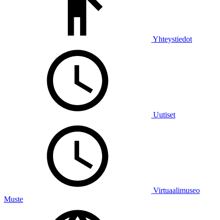
Yhteystiedot
Uutiset
Virtuaalimuseo
Muste