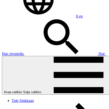
fi
en
Hae sivustolta
Hae
Avaa valikko
Sulje valikko
Tule Sinkkaan