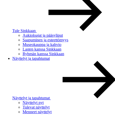
Tule Sinkkaan
Aukioloajat ja pääsyliput
Saapuminen ja esteettömyys
Museokauppa ja kahvio
Lasten kanssa Sinkkaan
Ryhmän kanssa Sinkkaan
Näyttelyt ja tapahtumat
Näyttelyt ja tapahtumat
Näyttelyt nyt
Tulevat näyttelyt
Menneet näyttelyt