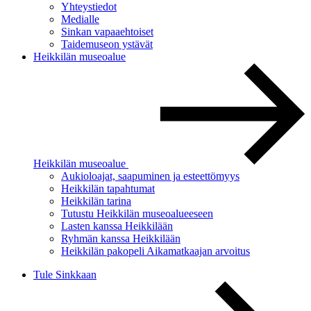
Yhteystiedot
Medialle
Sinkan vapaaehtoiset
Taidemuseon ystävät
Heikkilän museoalue
Heikkilän museoalue
Aukioloajat, saapuminen ja esteettömyys
Heikkilän tapahtumat
Heikkilän tarina
Tutustu Heikkilän museoalueeseen
Lasten kanssa Heikkilään
Ryhmän kanssa Heikkilään
Heikkilän pakopeli Aikamatkaajan arvoitus
Tule Sinkkaan