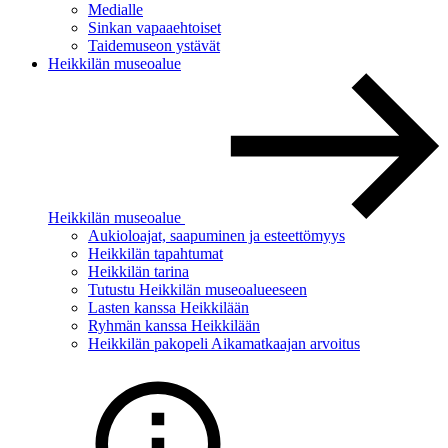
Medialle
Sinkan vapaaehtoiset
Taidemuseon ystävät
Heikkilän museoalue
Heikkilän museoalue
Aukioloajat, saapuminen ja esteettömyys
Heikkilän tapahtumat
Heikkilän tarina
Tutustu Heikkilän museoalueeseen
Lasten kanssa Heikkilään
Ryhmän kanssa Heikkilään
Heikkilän pakopeli Aikamatkaajan arvoitus