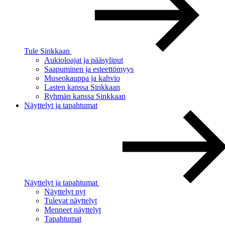
Tule Sinkkaan
Aukioloajat ja pääsyliput
Saapuminen ja esteettömyys
Museokauppa ja kahvio
Lasten kanssa Sinkkaan
Ryhmän kanssa Sinkkaan
Näyttelyt ja tapahtumat
Näyttelyt ja tapahtumat
Näyttelyt nyt
Tulevat näyttelyt
Menneet näyttelyt
Tapahtumat