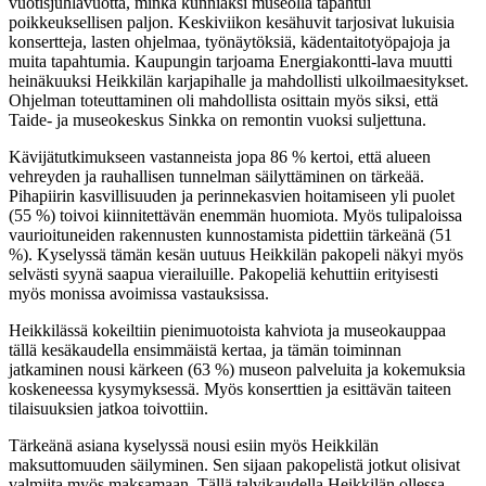
vuotisjuhlavuotta, minkä kunniaksi museolla tapahtui
poikkeuksellisen paljon. Keskiviikon kesähuvit tarjosivat lukuisia
konsertteja, lasten ohjelmaa, työnäytöksiä, kädentaitotyöpajoja ja
muita tapahtumia. Kaupungin tarjoama Energiakontti-lava muutti
heinäkuuksi Heikkilän karjapihalle ja mahdollisti ulkoilmaesitykset.
Ohjelman toteuttaminen oli mahdollista osittain myös siksi, että
Taide- ja museokeskus Sinkka on remontin vuoksi suljettuna.
Kävijätutkimukseen vastanneista jopa 86 % kertoi, että alueen
vehreyden ja rauhallisen tunnelman säilyttäminen on tärkeää.
Pihapiirin kasvillisuuden ja perinnekasvien hoitamiseen yli puolet
(55 %) toivoi kiinnitettävän enemmän huomiota. Myös tulipaloissa
vaurioituneiden rakennusten kunnostamista pidettiin tärkeänä (51
%). Kyselyssä tämän kesän uutuus Heikkilän pakopeli näkyi myös
selvästi syynä saapua vierailuille. Pakopeliä kehuttiin erityisesti
myös monissa avoimissa vastauksissa.
Heikkilässä kokeiltiin pienimuotoista kahviota ja museokauppaa
tällä kesäkaudella ensimmäistä kertaa, ja tämän toiminnan
jatkaminen nousi kärkeen (63 %) museon palveluita ja kokemuksia
koskeneessa kysymyksessä. Myös konserttien ja esittävän taiteen
tilaisuuksien jatkoa toivottiin.
Tärkeänä asiana kyselyssä nousi esiin myös Heikkilän
maksuttomuuden säilyminen. Sen sijaan pakopelistä jotkut olisivat
valmiita myös maksamaan. Tällä talvikaudella Heikkilän ollessa