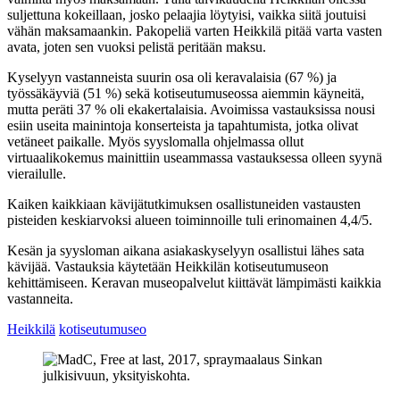
suljettuna kokeillaan, josko pelaajia löytyisi, vaikka siitä joutuisi
vähän maksamaankin. Pakopeliä varten Heikkilä pitää varta vasten
avata, joten sen vuoksi pelistä peritään maksu.
Kyselyyn vastanneista suurin osa oli keravalaisia (67 %) ja
työssäkäyviä (51 %) sekä kotiseutumuseossa aiemmin käyneitä,
mutta peräti 37 % oli ekakertalaisia. Avoimissa vastauksissa nousi
esiin useita mainintoja konserteista ja tapahtumista, jotka olivat
vetäneet paikalle. Myös syyslomalla ohjelmassa ollut
virtuaalikokemus mainittiin useammassa vastauksessa olleen syynä
vierailulle.
Kaiken kaikkiaan kävijätutkimuksen osallistuneiden vastausten
pisteiden keskiarvoksi alueen toiminnoille tuli erinomainen 4,4/5.
Kesän ja syysloman aikana asiakaskyselyyn osallistui lähes sata
kävijää. Vastauksia käytetään Heikkilän kotiseutumuseon
kehittämiseen. Keravan museopalvelut kiittävät lämpimästi kaikkia
vastanneita.
Heikkilä
kotiseutumuseo