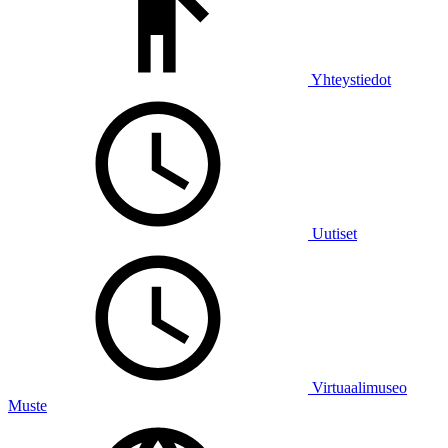
Yhteystiedot
Uutiset
Virtuaalimuseo
Muste