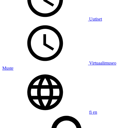
Uutiset
Virtuaalimuseo
Muste
fi
en