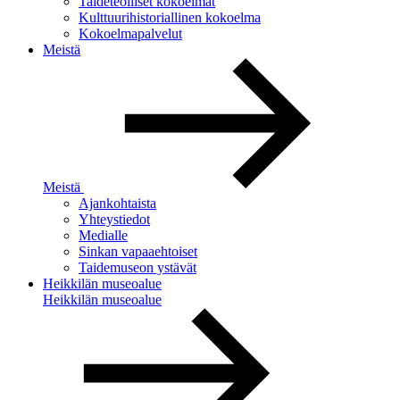
Taideteolliset kokoelmat
Kulttuurihistoriallinen kokoelma
Kokoelmapalvelut
Meistä
Meistä
Ajankohtaista
Yhteystiedot
Medialle
Sinkan vapaaehtoiset
Taidemuseon ystävät
Heikkilän museoalue
Heikkilän museoalue