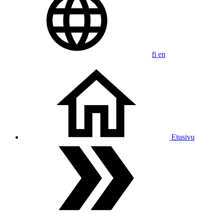
fi
en
Etusivu