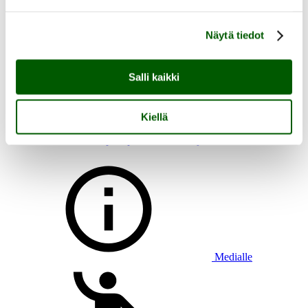
Näytä tiedot
Aukioloajat, saapuminen ja esteettömyys
Salli kaikki
Heikkilän tapahtumat
Heikkilän tarina
Tutustu Heikkilän museoalueeseen
Lasten kanssa Heikkilään
Kiellä
Ryhmän kanssa Heikkilään
Heikkilän pakopeli Aikamatkaajan arvoitus
Medialle