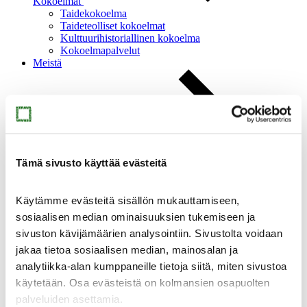
Kokoelmat
Taidekokoelma
Taideteolliset kokoelmat
Kulttuurihistoriallinen kokoelma
Kokoelmapalvelut
Meistä
Tämä sivusto käyttää evästeitä
Meistä
Ajankohtaista
Yhteystiedot
Käytämme evästeitä sisällön mukauttamiseen,
Medialle
sosiaalisen median ominaisuuksien tukemiseen ja
Sinkan vapaaehtoiset
Taidemuseon ystävät
sivuston kävijämäärien analysointiin. Sivustolta voidaan
Heikkilän museoalue
jakaa tietoa sosiaalisen median, mainosalan ja
Heikkilän museoalue
analytiikka-alan kumppaneille tietoja siitä, miten sivustoa
käytetään. Osa evästeistä on kolmansien osapuolten
palveluiden asettamia.