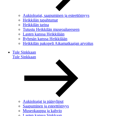
Aukioloajat, saapuminen ja esteettömyys
Heikkilän tapahtumat
Heikkilän tarina
Tutustu Heikkilän museoalueeseen
Lasten kanssa Heikkilään
Ryhmän kanssa Heikkilään
Heikkilän pakopeli Aikamatkaajan arvoitus
Tule Sinkkaan
Tule Sinkkaan
Aukioloajat ja pääsyliput
Saapuminen ja esteettömyys
Museokauppa ja kahvio
Lasten kanssa Sinkkaan