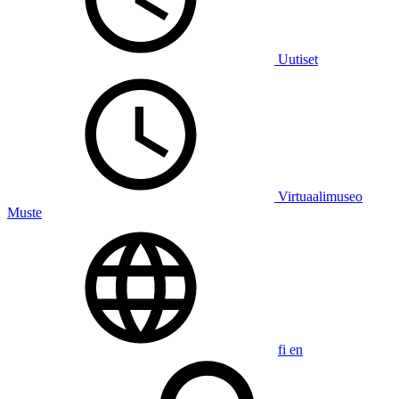
Uutiset
Virtuaalimuseo
Muste
fi
en