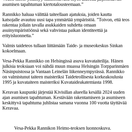
asumisen tapahtuman kiertotalousteemaan.”
Rannikko haluaa välittää taiteellaan ajatuksia, joiden kautta
katsojalle avautuu uusi tapa ymmärtää ympäristöä. ”Toivon, että teos
rakentaa jollain tavalla asukkaiden suhdetta omaan
asuinympäristöönsä sekä vahvistaa paikan identiteettiä ja
erityisluonnetta.”
Valmis taideteos tullaan liittämään Taide- ja museokeskus Sinkan
kokoelmaan.
Vesa-Pekka Rannikko on Helsingissä asuva kuvataiteilija. Hänen
julkisia teoksiaan voi nähdä muun muassa Helsingin Torpparinmäen
Näsinpuistossa ja Vantaan Leinelän liikenneympyrässä. Rannikko
on valmistunut taiteen maisteriksi Taideteollisesta korkeakoulusta
1995 ja kuvataiteen maisteriksi Kuvataideakatemiasta 1998.
Keravan kaupunki järjestää Kivisillan alueella kesällä 2024 uuden
ajan asumisen tapahtuman. Kestävään rakentamiseen ja asumiseen
keskittyvä tapahtuma juhlistaa samana vuonna 100 vuotta täyttävää
Keravaa.
Vesa-Pekka Rannikon Heimo-teoksen luonnoskuva.