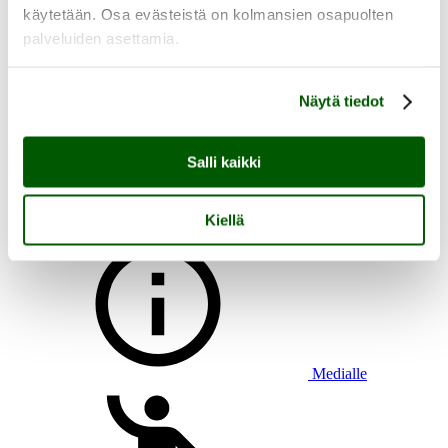
käytetään. Osa evästeistä on kolmansien osapuolten
palveluiden asettamia.
Aukioloajat, saapuminen ja esteettömyys
Näytä tiedot
Heikkilän tapahtumat
Heikkilän tarina
Tutustu Heikkilän museoalueeseen
Salli kaikki
Lasten kanssa Heikkilään
Ryhmän kanssa Heikkilään
Heikkilän pakopeli Aikamatkaajan arvoitus
Kiellä
Medialle