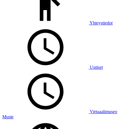
Yhteystiedot
Uutiset
Virtuaalimuseo
Muste