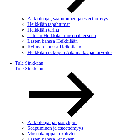
Aukioloajat, saapuminen ja esteettömyys
Heikkilän tapahtumat
Heikkilän tarina
Tutustu Heikkilän museoalueeseen
Lasten kanssa Heikkilään
Ryhmän kanssa Heikkilään
Heikkilän pakopeli Aikamatkaajan arvoitus
Tule Sinkkaan
Tule Sinkkaan
Aukioloajat ja pääsyliput
Saapuminen ja esteettömyys
Museokauppa ja kahvio
Lasten kanssa Sinkkaan