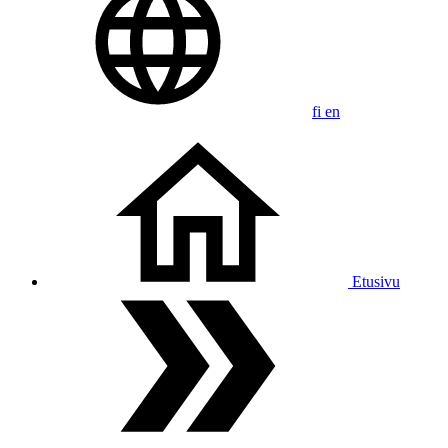
fi
en
Etusivu