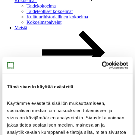
Kokoelmat
Taidekokoelma
Taideteolliset kokoelmat
Kulttuurihistoriallinen kokoelma
Kokoelmapalvelut
Meistä
Meistä
Ajankohtaista
Yhteystiedot
Tämä sivusto käyttää evästeitä
Medialle
Sinkan vapaaehtoiset
Taidemuseon ystävät
Käytämme evästeitä sisällön mukauttamiseen,
Heikkilän museoalue
sosiaalisen median ominaisuuksien tukemiseen ja
Heikkilän museoalue
sivuston kävijämäärien analysointiin. Sivustolta voidaan
jakaa tietoa sosiaalisen median, mainosalan ja
analytiikka-alan kumppaneille tietoja siitä, miten sivustoa