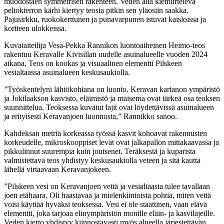
muodostaen symmetrisen rakenteen. Veden alta kiemurteleva
peltokierron kärhi kiertyy teosta pitkin sen yläosiin saakka.
Pajusirkku, ruokokerttunen ja punavarpunen istuvat kaisloissa ja
kortteen ulokkeissa.
Kuvataiteilija Vesa-Pekka Rannikon luontoaiheinen Heimo-teos
rakentuu Keravalle Kivisillan uudelle asuinalueelle vuoden 2024
aikana. Teos on kookas ja visuaalinen elementti Pilskeen
vesialtaassa asuinalueen keskusaukiolla.
”Työskentelyni lähtökohtana on luonto. Keravan kartanon ympäristö
ja Jokilaakson kasvisto, eläimistö ja maisema ovat tärkeä osa teoksen
suunnittelua. Teoksessa kuvatut lajit ovat löydettävissä asuinalueen
ja erityisesti Keravanjoen luonnosta,” Rannikko sanoo.
Kahdeksan metriä korkeassa työssä kasvit kohoavat rakennusten
korkeudelle, mikroskooppiset levät ovat jalkapallon mittakaavassa ja
pikkulinnut suurempia kuin joutsenet. Teräksestä ja kuparista
valmistettava teos yhdistyy keskusaukiolla veteen ja sitä kautta
lähellä virtaavaan Keravanjokeen.
”Pilskeen vesi on Keravanjoen vettä ja vesialtaasta tulee tavallaan
joen etähaara. Oli haastavaa ja mielenkiintoista pohtia, miten vettä
voisi käyttää hyväksi teoksessa. Vesi ei ole staattinen, vaan elävä
elementti, joka tarjoaa elinympäristön monille eläin- ja kasvilajeille.
Veden kierto yhdistyy kiinnostavasti myös alueella järjestettävän