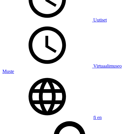
Uutiset
Virtuaalimuseo
Muste
fi
en