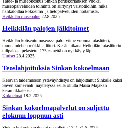
Taide- ja museokeskus Sinkan peruskorjauksen vuoksi
museopalveluiden toiminta on siirtynyt väistötiloihin, mikä
hankaloittaa kokoelma- ja tietopalveluiden hoitamista.
Heikkilän museoalue
22.8.2025
Heikkilän palojen jälkitoimet
Heikkilän kotiseutumuseossa paloi viime vuonna ratasliiteri,
muonamiehen mökki ja liiteri. Kesän aikana Heikkilän ratasliiterin
tulipalosta pelastetut 175 esinettä on nyt käyty läpi.
Uutiset
28.4.2025
Teoslahjoituksia Sinkan kokoelmaan
Keravan taidemuseon ystäväyhdistys on lahjoittanut Sinkalle kaksi
Saven karnevaali -näyttelyssä esillä ollutta Maisa Majakan
keramiikkateosta.
Kokoelmat
18.2.2025
Sinkan kokoelmapalvelut on suljettu
elokuun loppuun asti
Sinkan kokoelmapalvelut on suljettu 17.2.-31.8.2025.