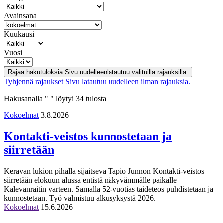
Avainsana
Kuukausi
Vuosi
Rajaa hakutuloksia
Sivu uudelleenlatautuu valituilla rajauksilla.
Tyhjennä rajaukset
Sivu latautuu uudelleen ilman rajauksia.
Hakusanalla " " löytyi 34 tulosta
Kokoelmat
3.8.2026
Kontakti-veistos kunnostetaan ja
siirretään
Keravan lukion pihalla sijaitseva Tapio Junnon Kontakti-veistos
siirretään elokuun alussa entistä näkyvämmälle paikalle
Kalevanraitin varteen. Samalla 52-vuotias taideteos puhdistetaan ja
kunnostetaan. Työ valmistuu alkusyksystä 2026.
Kokoelmat
15.6.2026