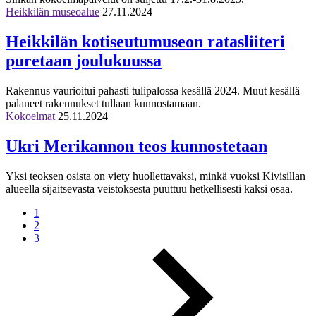
Heikkilän museoalue
27.11.2024
Heikkilän kotiseutumuseon ratasliiteri
puretaan joulukuussa
Rakennus vaurioitui pahasti tulipalossa kesällä 2024. Muut kesällä
palaneet rakennukset tullaan kunnostamaan.
Kokoelmat
25.11.2024
Ukri Merikannon teos kunnostetaan
Yksi teoksen osista on viety huollettavaksi, minkä vuoksi Kivisillan
alueella sijaitsevasta veistoksesta puuttuu hetkellisesti kaksi osaa.
1
2
3