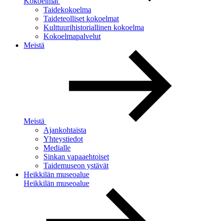
Kokoelmat
Taidekokoelma
Taideteolliset kokoelmat
Kulttuurihistoriallinen kokoelma
Kokoelmapalvelut
Meistä
Meistä
Ajankohtaista
Yhteystiedot
Medialle
Sinkan vapaaehtoiset
Taidemuseon ystävät
Heikkilän museoalue
Heikkilän museoalue