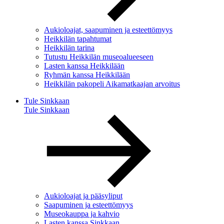
Aukioloajat, saapuminen ja esteettömyys
Heikkilän tapahtumat
Heikkilän tarina
Tutustu Heikkilän museoalueeseen
Lasten kanssa Heikkilään
Ryhmän kanssa Heikkilään
Heikkilän pakopeli Aikamatkaajan arvoitus
Tule Sinkkaan
Tule Sinkkaan
Aukioloajat ja pääsyliput
Saapuminen ja esteettömyys
Museokauppa ja kahvio
Lasten kanssa Sinkkaan