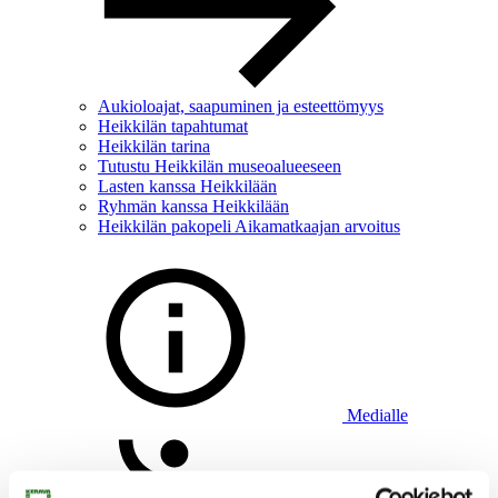
Aukioloajat, saapuminen ja esteettömyys
Heikkilän tapahtumat
Heikkilän tarina
Tutustu Heikkilän museoalueeseen
Lasten kanssa Heikkilään
Ryhmän kanssa Heikkilään
Heikkilän pakopeli Aikamatkaajan arvoitus
Medialle