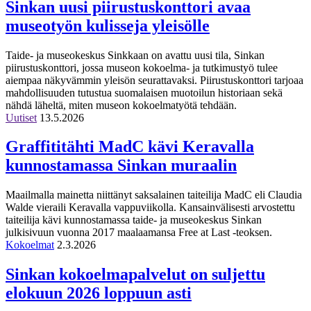
Sinkan uusi piirustuskonttori avaa
museotyön kulisseja yleisölle
Taide- ja museokeskus Sinkkaan on avattu uusi tila, Sinkan
piirustuskonttori, jossa museon kokoelma- ja tutkimustyö tulee
aiempaa näkyvämmin yleisön seurattavaksi. Piirustuskonttori tarjoaa
mahdollisuuden tutustua suomalaisen muotoilun historiaan sekä
nähdä läheltä, miten museon kokoelmatyötä tehdään.
Uutiset
13.5.2026
Graffititähti MadC kävi Keravalla
kunnostamassa Sinkan muraalin
Maailmalla mainetta niittänyt saksalainen taiteilija MadC eli Claudia
Walde vieraili Keravalla vappuviikolla. Kansainvälisesti arvostettu
taiteilija kävi kunnostamassa taide- ja museokeskus Sinkan
julkisivuun vuonna 2017 maalaamansa Free at Last -teoksen.
Kokoelmat
2.3.2026
Sinkan kokoelmapalvelut on suljettu
elokuun 2026 loppuun asti