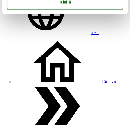
Kiellä
fi
en
Etusivu