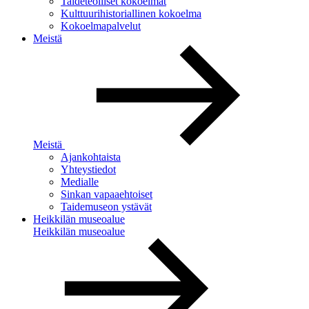
Taideteolliset kokoelmat
Kulttuurihistoriallinen kokoelma
Kokoelmapalvelut
Meistä
Meistä
Ajankohtaista
Yhteystiedot
Medialle
Sinkan vapaaehtoiset
Taidemuseon ystävät
Heikkilän museoalue
Heikkilän museoalue