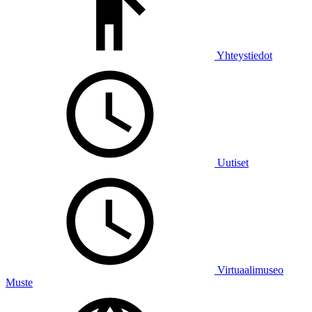
Yhteystiedot
Uutiset
Virtuaalimuseo
Muste