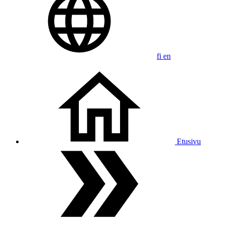
fi
en
Etusivu