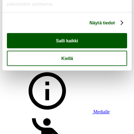
palveluiden asettamia.
Näytä tiedot
Aukioloajat, saapuminen ja esteettömyys
Heikkilän tapahtumat
Heikkilän tarina
Salli kaikki
Tutustu Heikkilän museoalueeseen
Lasten kanssa Heikkilään
Ryhmän kanssa Heikkilään
Kiellä
Heikkilän pakopeli Aikamatkaajan arvoitus
Medialle