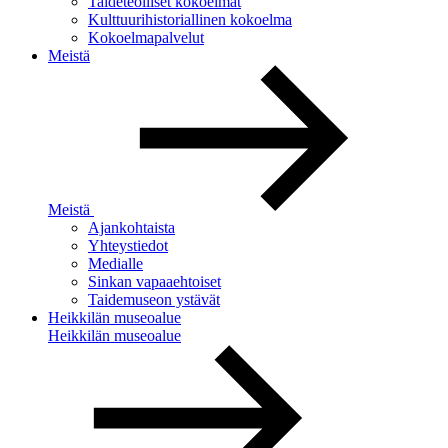
Taideteolliset kokoelmat
Kulttuurihistoriallinen kokoelma
Kokoelmapalvelut
Meistä
Meistä
Ajankohtaista
Yhteystiedot
Medialle
Sinkan vapaaehtoiset
Taidemuseon ystävät
Heikkilän museoalue
Heikkilän museoalue