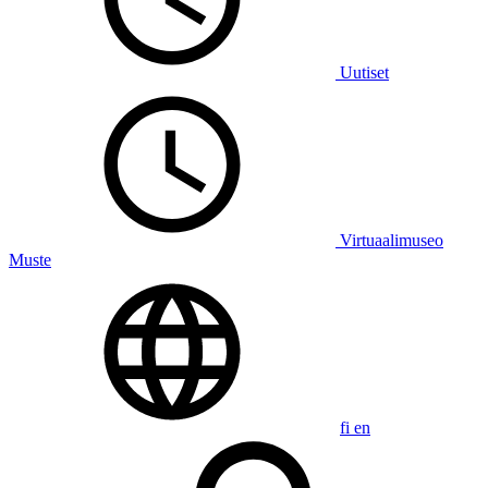
Uutiset
Virtuaalimuseo
Muste
fi
en