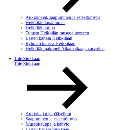
Aukioloajat, saapuminen ja esteettömyys
Heikkilän tapahtumat
Heikkilän tarina
Tutustu Heikkilän museoalueeseen
Lasten kanssa Heikkilään
Ryhmän kanssa Heikkilään
Heikkilän pakopeli Aikamatkaajan arvoitus
Tule Sinkkaan
Tule Sinkkaan
Aukioloajat ja pääsyliput
Saapuminen ja esteettömyys
Museokauppa ja kahvio
Lasten kanssa Sinkkaan