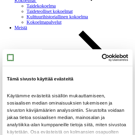
Kokoelmat
Taidekokoelma
Taideteolliset kokoelmat
Kulttuurihistoriallinen kokoelma
Kokoelmapalvelut
Meistä
Meistä
Tämä sivusto käyttää evästeitä
Ajankohtaista
Yhteystiedot
Medialle
Käytämme evästeitä sisällön mukauttamiseen,
Sinkan vapaaehtoiset
Taidemuseon ystävät
sosiaalisen median ominaisuuksien tukemiseen ja
Heikkilän museoalue
sivuston kävijämäärien analysointiin. Sivustolta voidaan
Heikkilän museoalue
jakaa tietoa sosiaalisen median, mainosalan ja
analytiikka-alan kumppaneille tietoja siitä, miten sivustoa
käytetään. Osa evästeistä on kolmansien osapuolten