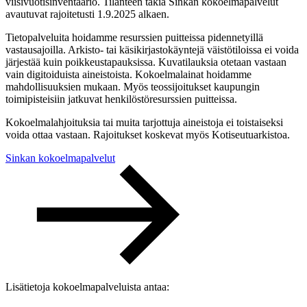
viisivuotisinventaario. Tilanteen takia Sinkan kokoelmapalvelut
avautuvat rajoitetusti 1.9.2025 alkaen.
Tietopalveluita hoidamme resurssien puitteissa pidennetyillä
vastausajoilla. Arkisto- tai käsikirjastokäyntejä väistötiloissa ei voida
järjestää kuin poikkeustapauksissa. Kuvatilauksia otetaan vastaan
vain digitoiduista aineistoista. Kokoelmalainat hoidamme
mahdollisuuksien mukaan. Myös teossijoitukset kaupungin
toimipisteisiin jatkuvat henkilöstöresurssien puitteissa.
Kokoelmalahjoituksia tai muita tarjottuja aineistoja ei toistaiseksi
voida ottaa vastaan. Rajoitukset koskevat myös Kotiseutuarkistoa.
Sinkan kokoelmapalvelut
Lisätietoja kokoelmapalveluista antaa: