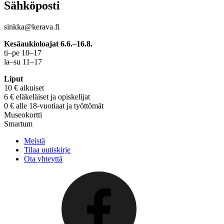
Sähköposti
sinkka@kerava.fi
Kesäaukioloajat 6.6.–16.8.
ti–pe 10–17
la–su 11–17
Liput
10 € aikuiset
6 € eläkeläiset ja opiskelijat
0 € alle 18-vuotiaat ja työttömät
Museokortti
Smartum
Meistä
Tilaa uutiskirje
Ota yhteyttä