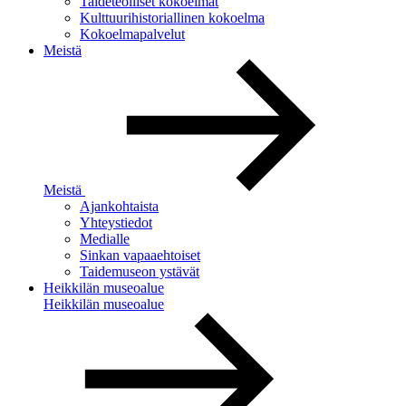
Taideteolliset kokoelmat
Kulttuurihistoriallinen kokoelma
Kokoelmapalvelut
Meistä
Meistä
Ajankohtaista
Yhteystiedot
Medialle
Sinkan vapaaehtoiset
Taidemuseon ystävät
Heikkilän museoalue
Heikkilän museoalue