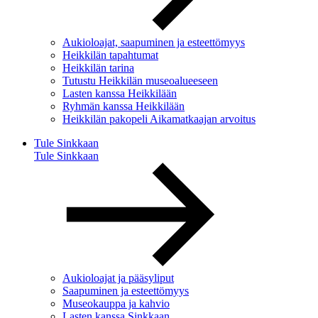
Aukioloajat, saapuminen ja esteettömyys
Heikkilän tapahtumat
Heikkilän tarina
Tutustu Heikkilän museoalueeseen
Lasten kanssa Heikkilään
Ryhmän kanssa Heikkilään
Heikkilän pakopeli Aikamatkaajan arvoitus
Tule Sinkkaan
Tule Sinkkaan
Aukioloajat ja pääsyliput
Saapuminen ja esteettömyys
Museokauppa ja kahvio
Lasten kanssa Sinkkaan