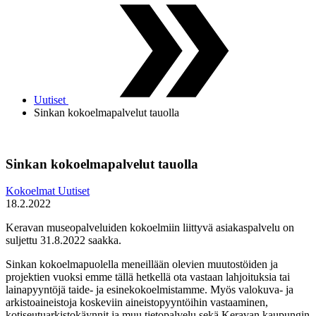
Uutiset
Sinkan kokoelmapalvelut tauolla
Sinkan kokoelmapalvelut tauolla
Kokoelmat
Uutiset
18.2.2022
Keravan museopalveluiden kokoelmiin liittyvä asiakaspalvelu on
suljettu 31.8.2022 saakka.
Sinkan kokoelmapuolella meneillään olevien muutostöiden ja
projektien vuoksi emme tällä hetkellä ota vastaan lahjoituksia tai
lainapyyntöjä taide- ja esinekokoelmistamme. Myös valokuva- ja
arkistoaineistoja koskeviin aineistopyyntöihin vastaaminen,
kotiseutuarkistokäynnit ja muu tietopalvelu sekä Keravan kaupungin