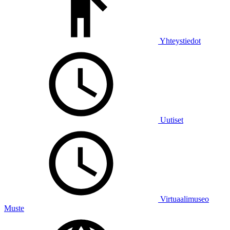
Yhteystiedot
Uutiset
Virtuaalimuseo
Muste