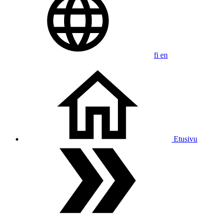
fi
en
Etusivu