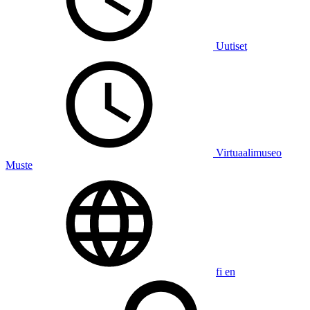
Uutiset
Virtuaalimuseo
Muste
fi
en