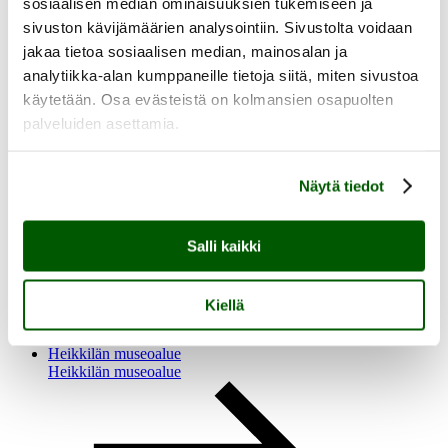
Kokoelmat
sosiaalisen median ominaisuuksien tukemiseen ja
Taidekokoelma
sivuston kävijämäärien analysointiin. Sivustolta voidaan
Taideteolliset kokoelmat
jakaa tietoa sosiaalisen median, mainosalan ja
Kulttuurihistoriallinen kokoelma
Kokoelmapalvelut
analytiikka-alan kumppaneille tietoja siitä, miten sivustoa
Meistä
käytetään. Osa evästeistä on kolmansien osapuolten
palveluiden asettamia.
Näytä tiedot
Meistä
Salli kaikki
Ajankohtaista
Yhteystiedot
Medialle
Kiellä
Sinkan vapaaehtoiset
Taidemuseon ystävät
Heikkilän museoalue
Heikkilän museoalue