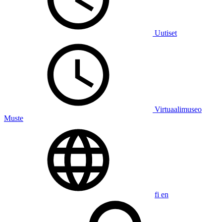
Uutiset
Virtuaalimuseo
Muste
fi
en