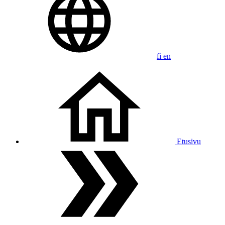
fi
en
Etusivu