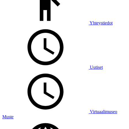
Yhteystiedot
Uutiset
Virtuaalimuseo
Muste