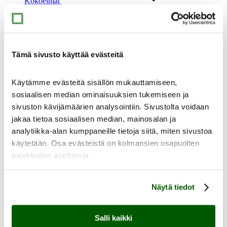
Kokoelmat
Taidekokoelma
Taideteolliset kokoelmat
Kulttuurihistoriallinen kokoelma
Kokoelmapalvelut
Meistä
Tämä sivusto käyttää evästeitä
Käytämme evästeitä sisällön mukauttamiseen,
sosiaalisen median ominaisuuksien tukemiseen ja
sivuston kävijämäärien analysointiin. Sivustolta voidaan
jakaa tietoa sosiaalisen median, mainosalan ja
Meistä
analytiikka-alan kumppaneille tietoja siitä, miten sivustoa
Ajankohtaista
Yhteystiedot
käytetään. Osa evästeistä on kolmansien osapuolten
Medialle
palveluiden asettamia.
Sinkan vapaaehtoiset
Taidemuseon ystävät
Heikkilän museoalue
Näytä tiedot
Heikkilän museoalue
Salli kaikki