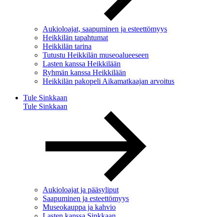
Aukioloajat, saapuminen ja esteettömyys
Heikkilän tapahtumat
Heikkilän tarina
Tutustu Heikkilän museoalueeseen
Lasten kanssa Heikkilään
Ryhmän kanssa Heikkilään
Heikkilän pakopeli Aikamatkaajan arvoitus
Tule Sinkkaan
Tule Sinkkaan
Aukioloajat ja pääsyliput
Saapuminen ja esteettömyys
Museokauppa ja kahvio
Lasten kanssa Sinkkaan