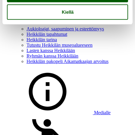
Kiellä
Aukioloajat, saapuminen ja esteettömyys
Heikkilän tapahtumat
Heikkilän tarina
Tutustu Heikkilän museoalueeseen
Lasten kanssa Heikkilään
Ryhmän kanssa Heikkilään
Heikkilän pakopeli Aikamatkaajan arvoitus
Medialle