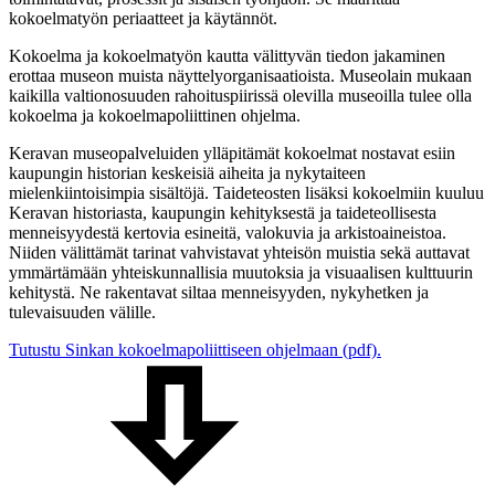
kokoelmatyön periaatteet ja käytännöt.
Kokoelma ja kokoelmatyön kautta välittyvän tiedon jakaminen
erottaa museon muista näyttelyorganisaatioista. Museolain mukaan
kaikilla valtionosuuden rahoituspiirissä olevilla museoilla tulee olla
kokoelma ja kokoelmapoliittinen ohjelma.
Keravan museopalveluiden ylläpitämät kokoelmat nostavat esiin
kaupungin historian keskeisiä aiheita ja nykytaiteen
mielenkiintoisimpia sisältöjä. Taideteosten lisäksi kokoelmiin kuuluu
Keravan historiasta, kaupungin kehityksestä ja taideteollisesta
menneisyydestä kertovia esineitä, valokuvia ja arkistoaineistoa.
Niiden välittämät tarinat vahvistavat yhteisön muistia sekä auttavat
ymmärtämään yhteiskunnallisia muutoksia ja visuaalisen kulttuurin
kehitystä. Ne rakentavat siltaa menneisyyden, nykyhetken ja
tulevaisuuden välille.
Tutustu Sinkan kokoelmapoliittiseen ohjelmaan (pdf).