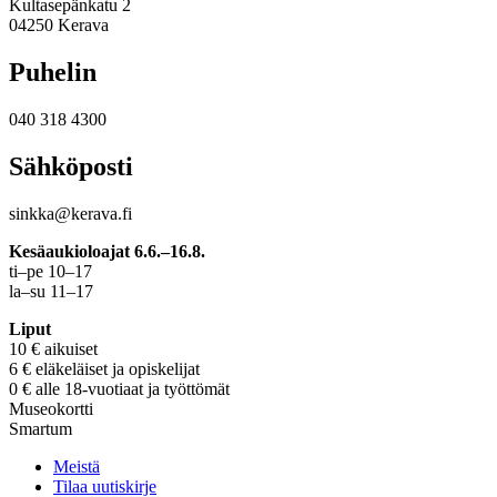
Kultasepänkatu 2
04250 Kerava
Puhelin
040 318 4300
Sähköposti
sinkka@kerava.fi
Kesäaukioloajat 6.6.–16.8.
ti–pe 10–17
la–su 11–17
Liput
10 € aikuiset
6 € eläkeläiset ja opiskelijat
0 € alle 18-vuotiaat ja työttömät
Museokortti
Smartum
Meistä
Tilaa uutiskirje