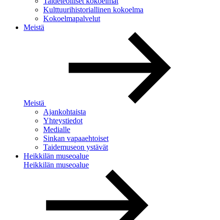
Taideteolliset kokoelmat
Kulttuurihistoriallinen kokoelma
Kokoelmapalvelut
Meistä
Meistä
Ajankohtaista
Yhteystiedot
Medialle
Sinkan vapaaehtoiset
Taidemuseon ystävät
Heikkilän museoalue
Heikkilän museoalue