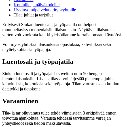
Kouluille ja päiväkodeille
Hyvinvointipalvelut erityisryhmille
Tilat, juhlat ja tarjoilut
Erityisesti Sinkan luentosali- ja työpajatila on helposti
muunneltavissa monenlaisiin tilaisuuksiin. Näyttäviä tilaisuuksia
varten voit vuokrata kaikki yleisötilamme kerralla omaan käyttöösi.
Voit myös yhdistää tilaisuuksiisi opastuksia, kahvituksia sekä
näyttelykohtaisia työpajoja.
Luentosali ja työpajatila
Sinkan luentosali ja työpajatila soveltuu noin 50 hengen
luentotilaisuuksiin. Lisäksi tilassa voi järjestää pienempiä juhlia,
kahvituksia, kokouksia sekä työpajoja. Tilan varustukseen kuuluu
datatykki ja tietokone.
Varaaminen
Tila- ja tarjoiluvaraus tulee tehdä viimeistään 3 arkipäivää ennen
toivottua ajankohtaa. Varausta tehdessä tarvitsemme varaajan
yhteystiedot sekä tiedon maksutavasta.