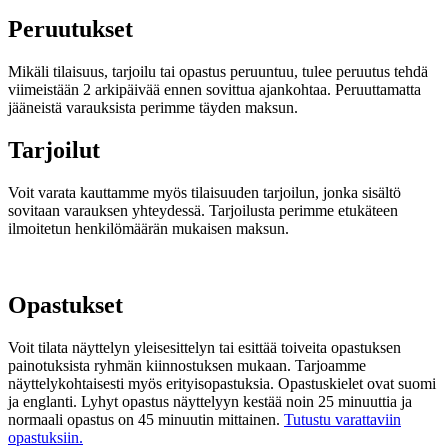
Peruutukset
Mikäli tilaisuus, tarjoilu tai opastus peruuntuu, tulee peruutus tehdä
viimeistään 2 arkipäivää ennen sovittua ajankohtaa. Peruuttamatta
jääneistä varauksista perimme täyden maksun.
Tarjoilut
Voit varata kauttamme myös tilaisuuden tarjoilun, jonka sisältö
sovitaan varauksen yhteydessä. Tarjoilusta perimme etukäteen
ilmoitetun henkilömäärän mukaisen maksun.
Opastukset
Voit tilata näyttelyn yleisesittelyn tai esittää toiveita opastuksen
painotuksista ryhmän kiinnostuksen mukaan. Tarjoamme
näyttelykohtaisesti myös erityisopastuksia. Opastuskielet ovat suomi
ja englanti. Lyhyt opastus näyttelyyn kestää noin 25 minuuttia ja
normaali opastus on 45 minuutin mittainen.
Tutustu varattaviin
opastuksiin.