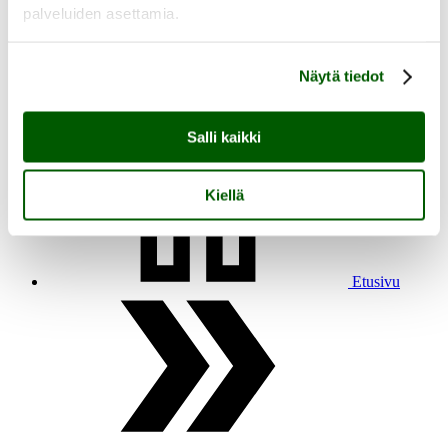
palveluiden asettamia.
Näytä tiedot
fi
en
Salli kaikki
Kiellä
Etusivu