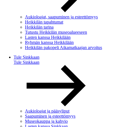
Aukioloajat, saapuminen ja esteettömyys
Heikkilän tapahtumat
Heikkilän tarina
Tutustu Heikkilän museoalueeseen
Lasten kanssa Heikkilään
Ryhmän kanssa Heikkilään
Heikkilän pakopeli Aikamatkaajan arvoitus
Tule Sinkkaan
Tule Sinkkaan
Aukioloajat ja pääsyliput
Saapuminen ja esteettömyys
Museokauppa ja kahvio
Lasten kanssa Sinkkaan