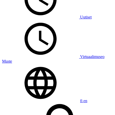
Uutiset
Virtuaalimuseo
Muste
fi
en