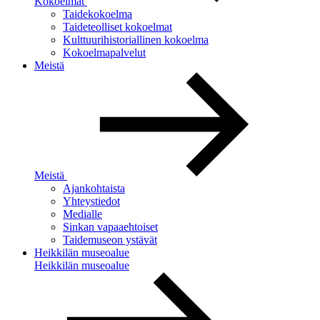
Kokoelmat
Taidekokoelma
Taideteolliset kokoelmat
Kulttuurihistoriallinen kokoelma
Kokoelmapalvelut
Meistä
Meistä
Ajankohtaista
Yhteystiedot
Medialle
Sinkan vapaaehtoiset
Taidemuseon ystävät
Heikkilän museoalue
Heikkilän museoalue