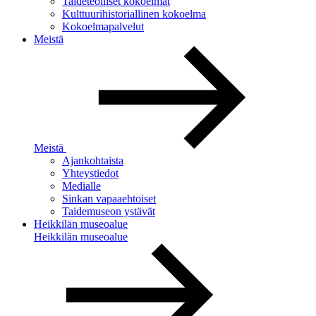
Taideteolliset kokoelmat
Kulttuurihistoriallinen kokoelma
Kokoelmapalvelut
Meistä
Meistä
Ajankohtaista
Yhteystiedot
Medialle
Sinkan vapaaehtoiset
Taidemuseon ystävät
Heikkilän museoalue
Heikkilän museoalue