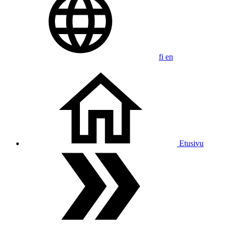
fi
en
Etusivu