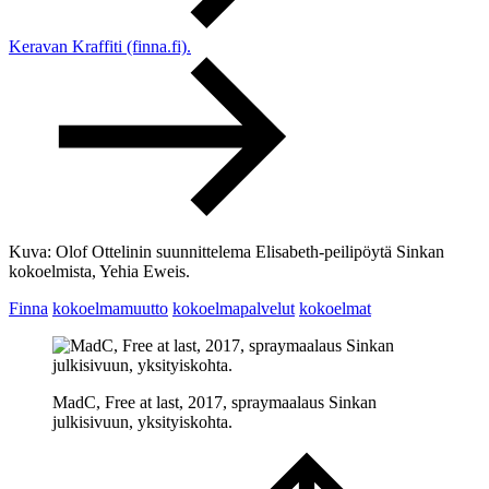
Keravan Kraffiti (finna.fi).
Kuva: Olof Ottelinin suunnittelema Elisabeth-peilipöytä Sinkan
kokoelmista, Yehia Eweis.
Finna
kokoelmamuutto
kokoelmapalvelut
kokoelmat
MadC, Free at last, 2017, spraymaalaus Sinkan
julkisivuun, yksityiskohta.