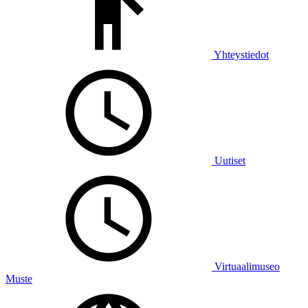
Yhteystiedot
Uutiset
Virtuaalimuseo
Muste