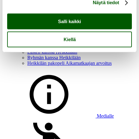
Näytä tiedot
Salli kaikki
Aukioloajat, saapuminen ja esteettömyys
Heikkilän tapahtumat
Kiellä
Heikkilän tarina
Tutustu Heikkilän museoalueeseen
Lasten kanssa Heikkilään
Ryhmän kanssa Heikkilään
Heikkilän pakopeli Aikamatkaajan arvoitus
Medialle