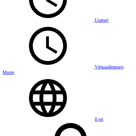
Uutiset
Virtuaalimuseo
Muste
fi
en