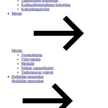
Taideteolliset kokoelmat
Kulttuurihistoriallinen kokoelma
Kokoelmapalvelut
Meistä
Meistä
Ajankohtaista
Yhteystiedot
Medialle
Sinkan vapaaehtoiset
Taidemuseon ystävät
Heikkilän museoalue
Heikkilän museoalue