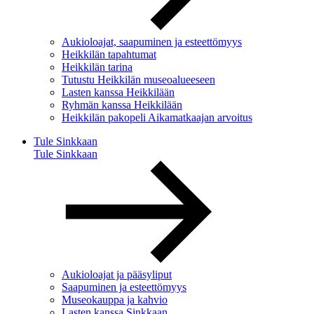
Aukioloajat, saapuminen ja esteettömyys
Heikkilän tapahtumat
Heikkilän tarina
Tutustu Heikkilän museoalueeseen
Lasten kanssa Heikkilään
Ryhmän kanssa Heikkilään
Heikkilän pakopeli Aikamatkaajan arvoitus
Tule Sinkkaan
Tule Sinkkaan
Aukioloajat ja pääsyliput
Saapuminen ja esteettömyys
Museokauppa ja kahvio
Lasten kanssa Sinkkaan