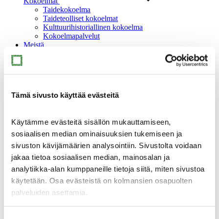
Kokoelmat
Taidekokoelma
Taideteolliset kokoelmat
Kulttuurihistoriallinen kokoelma
Kokoelmapalvelut
Meistä
Tämä sivusto käyttää evästeitä
Meistä
Käytämme evästeitä sisällön mukauttamiseen,
Ajankohtaista
sosiaalisen median ominaisuuksien tukemiseen ja
Yhteystiedot
sivuston kävijämäärien analysointiin. Sivustolta voidaan
Medialle
Sinkan vapaaehtoiset
jakaa tietoa sosiaalisen median, mainosalan ja
Taidemuseon ystävät
analytiikka-alan kumppaneille tietoja siitä, miten sivustoa
Heikkilän museoalue
käytetään. Osa evästeistä on kolmansien osapuolten
Heikkilän museoalue
palveluiden asettamia.