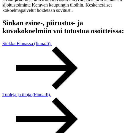
sijoitustoiminta Keravan kaupungin tiloihin. Keskeneräiset
kokoelmapalvelut hoidetaan sovitusti.
Sinkan esine-, piirustus- ja
kuvakokoelmiin voi tutustua osoitteissa:
Sinkka Finnassa (finna.fi).
Tuoleja ja tiloja (Finna.fi).