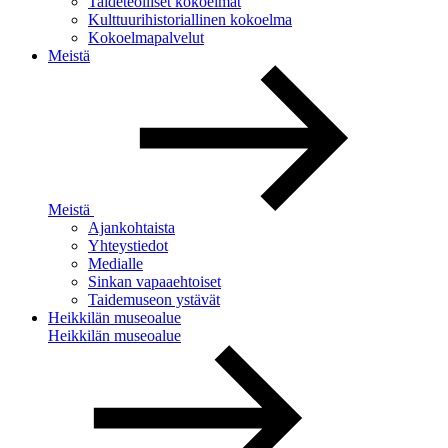
Taideteolliset kokoelmat
Kulttuurihistoriallinen kokoelma
Kokoelmapalvelut
Meistä
Meistä
Ajankohtaista
Yhteystiedot
Medialle
Sinkan vapaaehtoiset
Taidemuseon ystävät
Heikkilän museoalue
Heikkilän museoalue