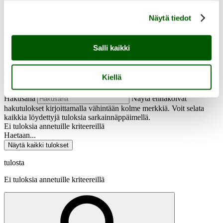
Näytä tiedot
Salli kaikki
fi
en
Hae
Kiellä
Hakusana
Näytä ennakoivat
hakutulokset kirjoittamalla vähintään kolme merkkiä. Voit selata
kaikkia löydettyjä tuloksia sarkainnäppäimellä.
Ei tuloksia annetuille kriteereillä
Haetaan...
Näytä kaikki tulokset
tulosta
Ei tuloksia annetuille kriteereillä