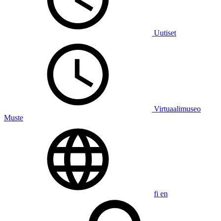
Uutiset
Virtuaalimuseo
Muste
fi
en