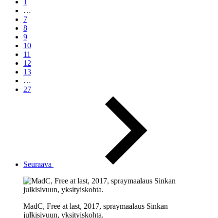
1
…
7
8
9
10
11
12
13
…
27
Seuraava
MadC, Free at last, 2017, spraymaalaus Sinkan
julkisivuun, yksityiskohta.