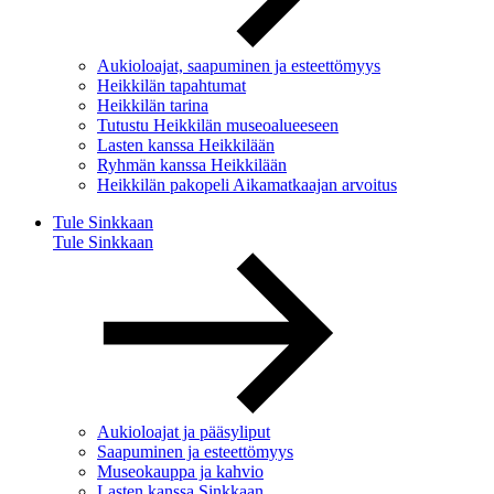
Aukioloajat, saapuminen ja esteettömyys
Heikkilän tapahtumat
Heikkilän tarina
Tutustu Heikkilän museoalueeseen
Lasten kanssa Heikkilään
Ryhmän kanssa Heikkilään
Heikkilän pakopeli Aikamatkaajan arvoitus
Tule Sinkkaan
Tule Sinkkaan
Aukioloajat ja pääsyliput
Saapuminen ja esteettömyys
Museokauppa ja kahvio
Lasten kanssa Sinkkaan