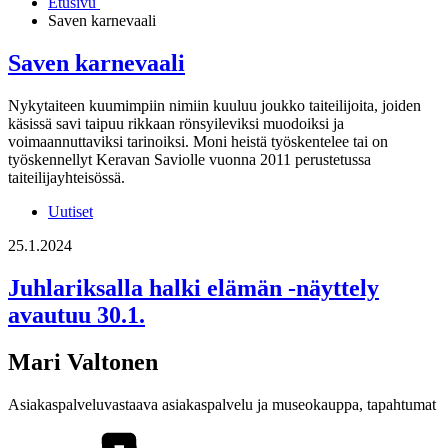
Etusivu
Saven karnevaali
Saven karnevaali
Nykytaiteen kuumimpiin nimiin kuuluu joukko taiteilijoita, joiden
käsissä savi taipuu rikkaan rönsyileviksi muodoiksi ja
voimaannuttaviksi tarinoiksi. Moni heistä työskentelee tai on
työskennellyt Keravan Saviolle vuonna 2011 perustetussa
taiteilijayhteisössä.
Uutiset
25.1.2024
Juhlariksalla halki elämän -näyttely
avautuu 30.1.
Mari Valtonen
Asiakaspalveluvastaava
asiakaspalvelu ja museokauppa, tapahtumat