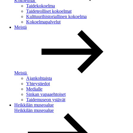
Kokoelmat
Taidekokoelma
Taideteolliset kokoelmat
Kulttuurihistoriallinen kokoelma
Kokoelmapalvelut
Meistä
Meistä
Ajankohtaista
Yhteystiedot
Medialle
Sinkan vapaaehtoiset
Taidemuseon ystävät
Heikkilän museoalue
Heikkilän museoalue