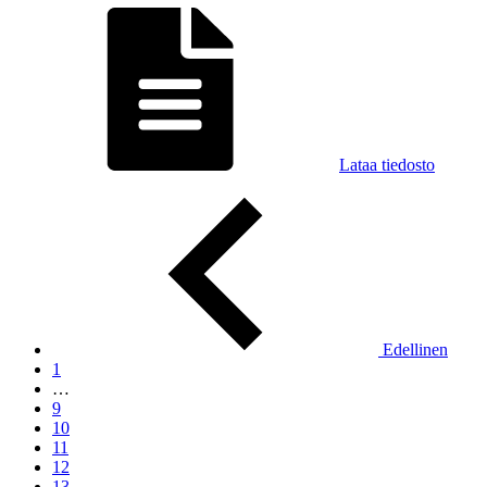
Lataa tiedosto
Edellinen
1
…
9
10
11
12
13