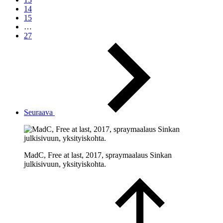
14
15
…
27
Seuraava
MadC, Free at last, 2017, spraymaalaus Sinkan
julkisivuun, yksityiskohta.