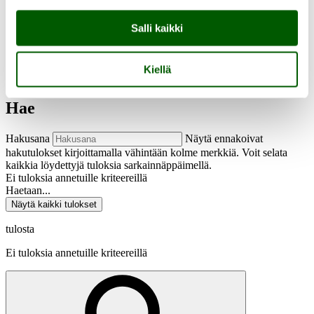
Salli kaikki
Kiellä
fi
en
Hae
Hakusana
Näytä ennakoivat
hakutulokset kirjoittamalla vähintään kolme merkkiä. Voit selata
kaikkia löydettyjä tuloksia sarkainnäppäimellä.
Ei tuloksia annetuille kriteereillä
Haetaan...
Näytä kaikki tulokset
tulosta
Ei tuloksia annetuille kriteereillä