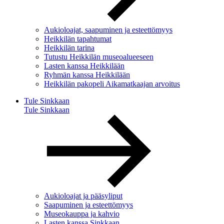
Aukioloajat, saapuminen ja esteettömyys
Heikkilän tapahtumat
Heikkilän tarina
Tutustu Heikkilän museoalueeseen
Lasten kanssa Heikkilään
Ryhmän kanssa Heikkilään
Heikkilän pakopeli Aikamatkaajan arvoitus
Tule Sinkkaan
Tule Sinkkaan
Aukioloajat ja pääsyliput
Saapuminen ja esteettömyys
Museokauppa ja kahvio
Lasten kanssa Sinkkaan