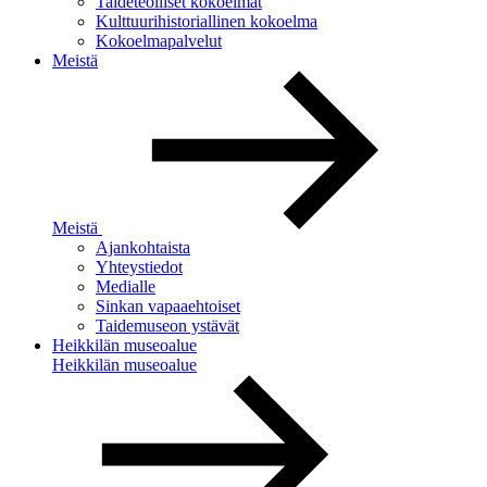
Taideteolliset kokoelmat
Kulttuurihistoriallinen kokoelma
Kokoelmapalvelut
Meistä
Meistä
Ajankohtaista
Yhteystiedot
Medialle
Sinkan vapaaehtoiset
Taidemuseon ystävät
Heikkilän museoalue
Heikkilän museoalue