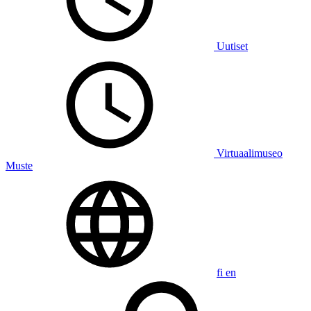
Uutiset
Virtuaalimuseo
Muste
fi
en