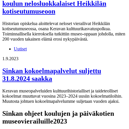
koulun nelosluokkalaiset Heikkilän
kotiseutumuseoon
Historian opiskelua aloittelevat neloset vierailivat Heikkilän
kotiseutumuseossa, osana Keravan kulttuurikasvatuspolkua.
Toiminnallisella kierroksella tutkittiin museo-oppaan johdolla, miten
200 vuoden takainen elämä erosi nykypäivästä.
Uutiset
1.9.2023
Sinkan kokoelmapalvelut suljettu
31.8.2024 saakka
Keravan museopalveluiden kulttuurihistorialliset ja taideteolliset
kokoelmat muuttavat vuosina 2023–2024 uusiin kokoelmatiloihin.
Muutosta johtuen kokoelmapalvelumme suljetaan vuoden ajaksi.
Sinkan ohjeet koulujen ja päiväkotien
museovierailuille2023