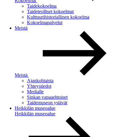
Kokoelmat
Taidekokoelma
Taideteolliset kokoelmat
Kulttuurihistoriallinen kokoelma
Kokoelmapalvelut
Meistä
Meistä
Ajankohtaista
Yhteystiedot
Medialle
Sinkan vapaaehtoiset
Taidemuseon ystävät
Heikkilän museoalue
Heikkilän museoalue