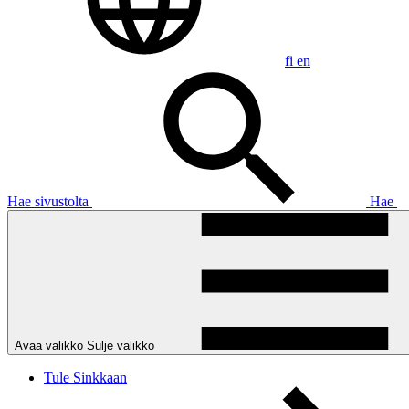
fi
en
Hae sivustolta
Hae
Avaa valikko
Sulje valikko
Tule Sinkkaan