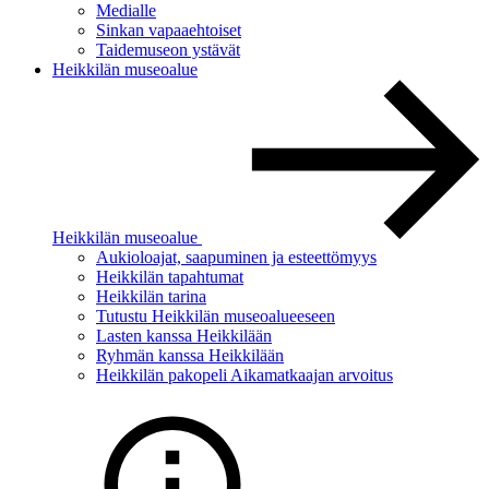
Medialle
Sinkan vapaaehtoiset
Taidemuseon ystävät
Heikkilän museoalue
Heikkilän museoalue
Aukioloajat, saapuminen ja esteettömyys
Heikkilän tapahtumat
Heikkilän tarina
Tutustu Heikkilän museoalueeseen
Lasten kanssa Heikkilään
Ryhmän kanssa Heikkilään
Heikkilän pakopeli Aikamatkaajan arvoitus