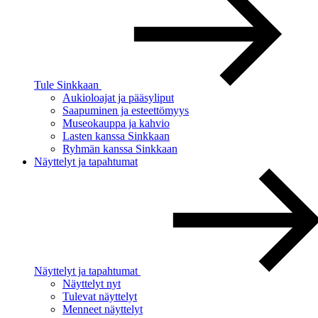
Tule Sinkkaan
Aukioloajat ja pääsyliput
Saapuminen ja esteettömyys
Museokauppa ja kahvio
Lasten kanssa Sinkkaan
Ryhmän kanssa Sinkkaan
Näyttelyt ja tapahtumat
Näyttelyt ja tapahtumat
Näyttelyt nyt
Tulevat näyttelyt
Menneet näyttelyt