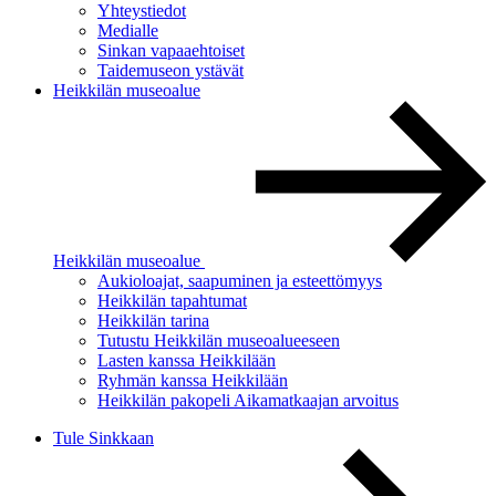
Yhteystiedot
Medialle
Sinkan vapaaehtoiset
Taidemuseon ystävät
Heikkilän museoalue
Heikkilän museoalue
Aukioloajat, saapuminen ja esteettömyys
Heikkilän tapahtumat
Heikkilän tarina
Tutustu Heikkilän museoalueeseen
Lasten kanssa Heikkilään
Ryhmän kanssa Heikkilään
Heikkilän pakopeli Aikamatkaajan arvoitus
Tule Sinkkaan