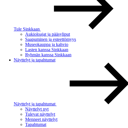
Tule Sinkkaan
Aukioloajat ja pääsyliput
Saapuminen ja esteettömyys
Museokauppa ja kahvio
Lasten kanssa Sinkkaan
Ryhmän kanssa Sinkkaan
Näyttelyt ja tapahtumat
Näyttelyt ja tapahtumat
Näyttelyt nyt
Tulevat näyttelyt
Menneet näyttelyt
Tapahtumat