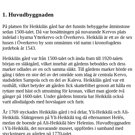
1. Huvudbyggnaden
På platsen för Heikkiläs gård har det funnits bebyggelse åtminstone
sedan 1500-talet. Då var bosättningen på nuvarande Kervos plats
indelad i byarna Ytterkervo och Överkervo. Heikkilä är ett av de sex
husen i Överkervo by som omnämns vid namn i kronofogdens
jordebok år 1543.
Heikkiläs gård var från 1500-talet och ända fram till 1920-talets
början en släktgård, vilket innebär att gårdens beboddes och dess
marker odlades av en och samma släkt. Till gårdens marker hörde en
gång i tiden en stor del av det område som idag är centrala Kervo,
stadsdelen Sampola och en del av Kaleva. Heikkiläs gård var ett
rusthåll, vilket betyder att gården fick skattefrihet genom att hålla en
ryttare med häst och utrustning för kronan, vilket man gjorde två
gånger på 1600-talet. Under gårdens historia har Heikkilä också
varit allodialgods med hovslagare och furir.
År 1769 styckades Heikkiläs gård i två delar, Yli-Heikkilä och Ali-
Heikkilä. Släktgrenen på Yli-Heikkilä tog då efternamnet Helén,
medan de boende på Ali-Heikkilä blev Helenius. Huvudbyggnaden
i Yli-Heikkilä, det nuvarande museet, uppfördes i samband med
styckningen av gården på 1770-talet.