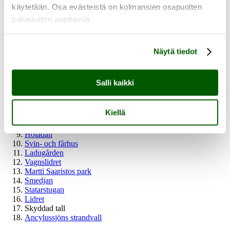
käytetään. Osa evästeistä on kolmansien osapuolten
palveluiden asettamia.
Platser inom museiområdet
Näytä tiedot
Huvudbyggnaden
Loftboden
Drängstugan
Salli kaikki
Skyddad ek
Ekonomibod
Ali-Heikkiläs huvudbyggnad
Kiellä
Potatiskällaren
Jordkällaren
Höladan
Svin- och fårhus
Ladugården
Vagnslidret
Martti Saaristos park
Smedjan
Statarstugan
Lidret
Skyddad tall
Ancylussjöns strandvall