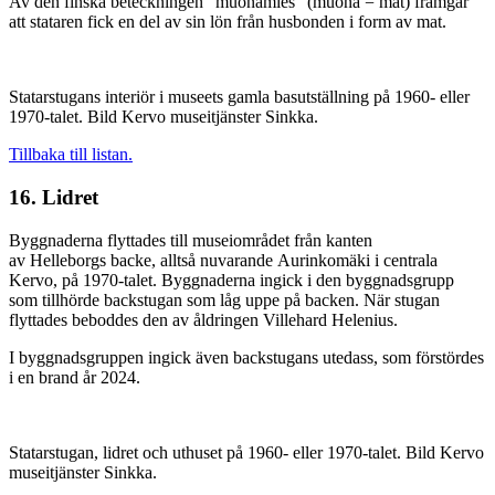
Av den finska beteckningen ”muonamies” (muona = mat) framgår
att stataren fick en del av sin lön från husbonden i form av mat.
Statarstugans interiör i museets gamla basutställning på 1960- eller
1970-talet. Bild Kervo museitjänster Sinkka.
Tillbaka till listan.
16. Lidret
Byggnaderna flyttades till museiområdet från kanten
av Helleborgs backe, alltså nuvarande Aurinkomäki i centrala
Kervo, på 1970-talet. Byggnaderna ingick i den byggnadsgrupp
som tillhörde backstugan som låg uppe på backen. När stugan
flyttades beboddes den av åldringen Villehard Helenius.
I byggnadsgruppen ingick även backstugans utedass, som förstördes
i en brand år 2024.
Statarstugan, lidret och uthuset på 1960- eller 1970-talet. Bild Kervo
museitjänster Sinkka.