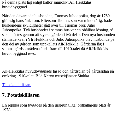
På denna plats låg enligt källor sannolikt Ali-Heikkiläs
huvudbyggnad.
När den dåvarande husbonden, Tuomas Juhonpoika, dog år 1769
gifte sig hans änka om. Eftersom Tuomas son var minderårig, hade
husbondens skyldigheter gått över till Tuomas bror, Juho
Juhonpoika. Två husbönder i samma hus var en ohållbar lösning, så
saken löstes genom att stycka gården i två delar. Den nya husbonden
stannade kvar i Yli-Heikkilä och Juho Juhonpoika blev husbonde på
den del av gården som uppkallats Ali-Heikkilä. Gårdarna låg i
samma gårdsområdena ända fram till 1910-talet då Ali-Heikkiläs
huvudbyggnad revs.
Ali-Heikkiläs huvudbyggnads fasad och gårdsplan på gårdssidan på
omkring 1910-talet. Bild Kervo museitjänster Sinkka.
Tillbaka till listan.
7. Potatiskällaren
En replika som byggdes på den ursprungliga jordkällarens plats år
1978.