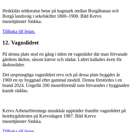
Heikkiläs nötkreatur betar på hagmark mellan Borgåbanan och
Borgå landsväg i sekelskiftet 1800–1900. Bild Kervo
museitjänster Sinkka.
Tillbaka till listan.
12. Vagnslidret
På denna plats stod en gång i tiden ett vagnslider där man förvarade
gårdens åkdon, såsom kärror och slädar. Lidret kallades även för
åkdonslider.
Det ursprungliga vagnslidret revs och på dessa plats byggdes år
1969 en ny byggnad efter gammal modell. Denna förstördes i en
brand 2024. Ungefär 200 museiföremål som förvarades i byggnaden
kunde räddas.
Kervo Arbetarförenings musikkår uppträder framför vagnslidret på
hembygdsfesten på Kervodagen 1987. Bild Kervo
museitjänster Sinkka.
Tillbaka till listan.