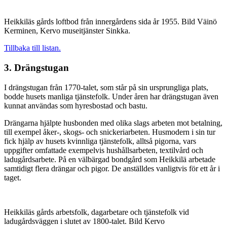
Heikkiläs gårds loftbod från innergårdens sida år 1955. Bild Väinö
Kerminen, Kervo museitjänster Sinkka.
Tillbaka till listan.
3. Drängstugan
I drängstugan från 1770-talet, som står på sin ursprungliga plats,
bodde husets manliga tjänstefolk. Under åren har drängstugan även
kunnat användas som hyresbostad och bastu.
Drängarna hjälpte husbonden med olika slags arbeten mot betalning,
till exempel åker-, skogs- och snickeriarbeten. Husmodern i sin tur
fick hjälp av husets kvinnliga tjänstefolk, alltså pigorna, vars
uppgifter omfattade exempelvis hushållsarbeten, textilvård och
ladugårdsarbete. På en välbärgad bondgård som Heikkilä arbetade
samtidigt flera drängar och pigor. De anställdes vanligtvis för ett år i
taget.
Heikkiläs gårds arbetsfolk, dagarbetare och tjänstefolk vid
ladugårdsväggen i slutet av 1800-talet. Bild Kervo