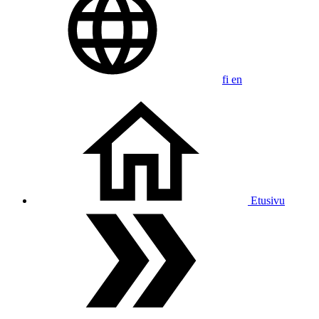
fi
en
Etusivu