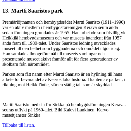
13. Martti Saaristos park
Premiärlöjtnanten och hembygdsrådet Martti Saaristo (1911–1990)
var en aktiv medlem i hembygdsföreningen Kerava-seura ända
sedan föreningen grundades år 1955. Han arbetade som frivillig vid
Heikkilä hembygdsmuseum och var museets intendent från 1957
ända fram till 1980-talet. Under Saaristos ledning utvecklades
museet till den helhet som byggnaderna och området utgör idag.
Han samlade allmogeföremål till museets samlingar och
presenterade museet aktivt framför allt för flera generationer av
skolbarn från närområdet.
Parken som fått namn efter Martti Saaristo är en hyllning till hans
arbete för bevarandet av Kervos lokalhistoria. I kanten av parken, i
riktning mot Heikkiläntie, står en ståtlig tall som är skyddad.
Martti Saaristo med sin fru Sirkka på hembygdsföreningen Kerava-
seuras utflykt på 1960-talet. Bild Kalevi Lankinen, Kervo
museitjänster Sinkka.
Tillbaka till listan.