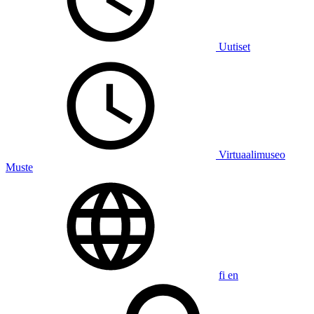
Uutiset
Virtuaalimuseo
Muste
fi
en