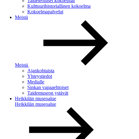
Taideteolliset kokoelmat
Kulttuurihistoriallinen kokoelma
Kokoelmapalvelut
Meistä
Meistä
Ajankohtaista
Yhteystiedot
Medialle
Sinkan vapaaehtoiset
Taidemuseon ystävät
Heikkilän museoalue
Heikkilän museoalue