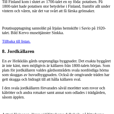
Till Finland kom i slutet av 1700-talet en ny föda: potatisen. På
1800-talet hade potatisen stor betydelse i Finland, framför allt under
vintern och våren, när det var svårt att få färska grönsaker.
Potatisupptagning sannolikt på Irjalas hemskifte i Savio på 1920-
talet. Bild Kervo museitjänster Sinkka.
Tillbaka till listan.
8. Jordkällaren
En av Heikkiläs gårds ursprungliga byggnader. Det exakta byggåret
är inte känt, men möjligtvis är källaren från 1800-talets början. Som
plats för jordkällaren valdes gårdsområdets svala nordöstliga hörna
som skuggas av huvudbyggnaden. Också de omgivande träden har
gett skugga och bidragit till att hålla källaren sval.
I den svala jordkällaren förvarades såväl morötter som rovor och
kålrötter och andra rotsaker samt annat som odlades i trädgården,
såsom äpplen.