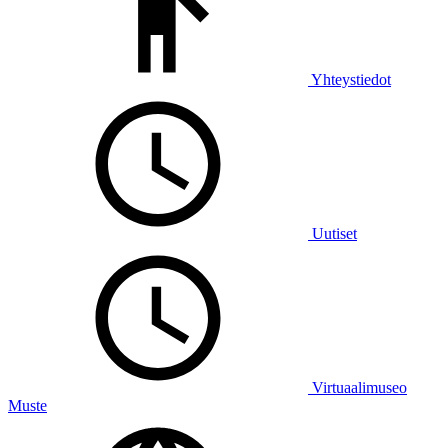
Yhteystiedot
Uutiset
Virtuaalimuseo
Muste