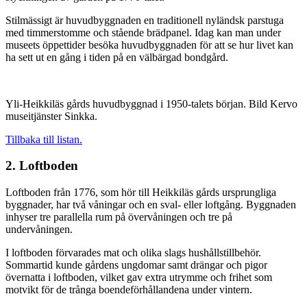
Stilmässigt är huvudbyggnaden en traditionell nyländsk parstuga
med timmerstomme och stående brädpanel. Idag kan man under
museets öppettider besöka huvudbyggnaden för att se hur livet kan
ha sett ut en gång i tiden på en välbärgad bondgård.
Yli-Heikkiläs gårds huvudbyggnad i 1950-talets början. Bild Kervo
museitjänster Sinkka.
Tillbaka till listan.
2. Loftboden
Loftboden från 1776, som hör till Heikkiläs gårds ursprungliga
byggnader, har två våningar och en sval- eller loftgång. Byggnaden
inhyser tre parallella rum på övervåningen och tre på
undervåningen.
I loftboden förvarades mat och olika slags hushållstillbehör.
Sommartid kunde gårdens ungdomar samt drängar och pigor
övernatta i loftboden, vilket gav extra utrymme och frihet som
motvikt för de trånga boendeförhållandena under vintern.