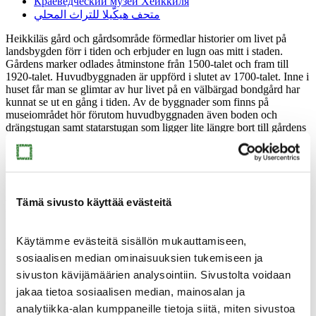
Краеведческий музей Хейккиля
متحف هيكّيلا للتراث المحلي
Heikkiläs gård och gårdsområde förmedlar historier om livet på
landsbygden förr i tiden och erbjuder en lugn oas mitt i staden.
Gårdens marker odlades åtminstone från 1500-talet och fram till
1920-talet. Huvudbyggnaden är uppförd i slutet av 1700-talet. Inne i
huset får man se glimtar av hur livet på en välbärgad bondgård har
kunnat se ut en gång i tiden. Av de byggnader som finns på
museiområdet hör förutom huvudbyggnaden även boden och
drängstugan samt statarstugan som ligger lite längre bort till gårdens
ursprungliga byggnader.
Heikkiläs gamla stomlägenhets resa till ett museum inleddes år 1955,
när dåvarande Kervo köping köpte gården. Museet drevs med
frivilliga krafter fram till år 1986, då museiverksamheten gick över
Tämä sivusto käyttää evästeitä
till Kervo stad. I början ansvarade den lokala hembygdsföreningen
Kerava-seura för museets utformning och verksamhet. Föreningen
flyttade också byggnader från närliggande områden till
museiområdet och samlade föremål till hembygdsmuseet. I en av
Käytämme evästeitä sisällön mukauttamiseen,
byggnaderna uppstod Kervobornas egen föreställning av gångna
sosiaalisen median ominaisuuksien tukemiseen ja
tiders livsmiljöer.
sivuston kävijämäärien analysointiin. Sivustolta voidaan
Heikkilä museiområdet är öppet på sommaren, i samband med
jakaa tietoa sosiaalisen median, mainosalan ja
evenemang och för grupper enligt överenskommelse. Gårdsområdet
analytiikka-alan kumppaneille tietoja siitä, miten sivustoa
är tillgängligt året om och får fritt utforskas på egen hand.