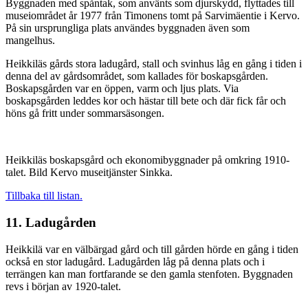
Byggnaden med spåntak, som använts som djurskydd, flyttades till
museiområdet år 1977 från Timonens tomt på Sarvimäentie i Kervo.
På sin ursprungliga plats användes byggnaden även som
mangelhus.
Heikkiläs gårds stora ladugård, stall och svinhus låg en gång i tiden i
denna del av gårdsområdet, som kallades för boskapsgården.
Boskapsgården var en öppen, varm och ljus plats. Via
boskapsgården leddes kor och hästar till bete och där fick får och
höns gå fritt under sommarsäsongen.
Heikkiläs boskapsgård och ekonomibyggnader på omkring 1910-
talet. Bild Kervo museitjänster Sinkka.
Tillbaka till listan.
11. Ladugården
Heikkilä var en välbärgad gård och till gården hörde en gång i tiden
också en stor ladugård. Ladugården låg på denna plats och i
terrängen kan man fortfarande se den gamla stenfoten. Byggnaden
revs i början av 1920-talet.