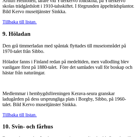
Artturi Heinonen, lärare vid Ytterkervo folkskola, på Ytterkervo
skolas trädgårdslott i 1910-talsskiftet. I förgrunden äppelträdsplantor.
Bild Kervo museitjänster Sinkka.
Tillbaka till listan.
9. Höladan
Den grå timmerladan med spåntak flyttades till museiområdet på
1970-talet från Sibbo.
Hölador fanns i Finland redan på medeltiden, men vallodling blev
vanligare först på 1880-talet. Före det samlades vall för boskap och
hästar från naturängar.
Medlemmar i hembygdsföreningen Kerava-seura granskar
ladugården på dess ursprungliga plats i Borgby, Sibbo, på 1960-
talet. Bild Kervo museitjänster Sinkka.
Tillbaka till listan.
10. Svin- och fårhus