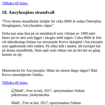
Tillbaka till listan.
18. Ancylussjöns strandvall
”Över denna strandbrink sköljde för cirka 8000 år sedan Östersjöns
föregångares, Ancylussjöns vågor.”
Detta kan man läsa på en metallskylt som i början av 1980-talet
fästes på en sten som ligger i skogen intill stigen. Cirka 8000 år före
vår tideräknings början var nuvarande Kervo skärgård i Ancylussjön
som uppkommit efter istiden. På olika håll i staden, till exempel här
på denna strandbrink, finns spår som vittnar om att det här en gång
funnits en sjö.
Minnestavla för Ancylussjön. Hittar du stenen längs stigen? Bild
Kervo museitjänster Sinkka.
Tillbaka till listan.
MadC, Free at last, 2017, spraymaalaus Sinkan