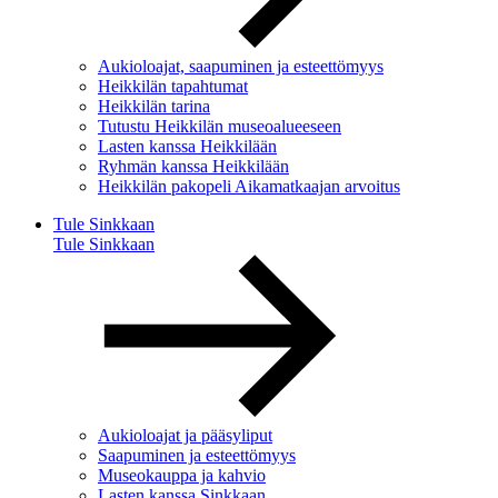
Aukioloajat, saapuminen ja esteettömyys
Heikkilän tapahtumat
Heikkilän tarina
Tutustu Heikkilän museoalueeseen
Lasten kanssa Heikkilään
Ryhmän kanssa Heikkilään
Heikkilän pakopeli Aikamatkaajan arvoitus
Tule Sinkkaan
Tule Sinkkaan
Aukioloajat ja pääsyliput
Saapuminen ja esteettömyys
Museokauppa ja kahvio
Lasten kanssa Sinkkaan