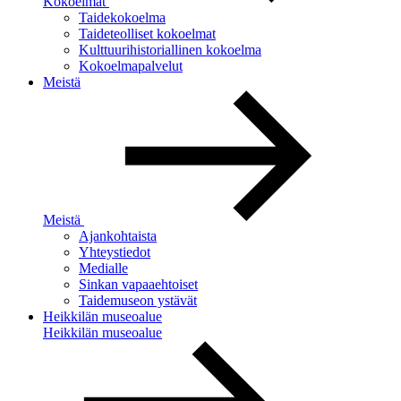
Kokoelmat
Taidekokoelma
Taideteolliset kokoelmat
Kulttuurihistoriallinen kokoelma
Kokoelmapalvelut
Meistä
Meistä
Ajankohtaista
Yhteystiedot
Medialle
Sinkan vapaaehtoiset
Taidemuseon ystävät
Heikkilän museoalue
Heikkilän museoalue