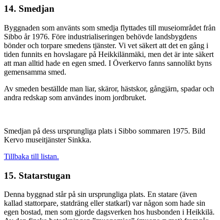
14. Smedjan
Byggnaden som använts som smedja flyttades till museiområdet från
Sibbo år 1976. Före industrialiseringen behövde landsbygdens
bönder och torpare smedens tjänster. Vi vet säkert att det en gång i
tiden funnits en hovslagare på Heikkilänmäki, men det är inte säkert
att man alltid hade en egen smed. I Överkervo fanns sannolikt byns
gemensamma smed.
Av smeden beställde man liar, skäror, hästskor, gångjärn, spadar och
andra redskap som användes inom jordbruket.
Smedjan på dess ursprungliga plats i Sibbo sommaren 1975. Bild
Kervo museitjänster Sinkka.
Tillbaka till listan.
15. Statarstugan
Denna byggnad står på sin ursprungliga plats. En statare (även
kallad stattorpare, statdräng eller statkarl) var någon som hade sin
egen bostad, men som gjorde dagsverken hos husbonden i Heikkilä.