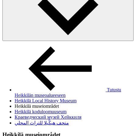
Tutustu
Heikkilän museoalueeseen
Heikkilä Local History Museum
Heikkilä museiområdet
Heikkilä koduloomuuseum
Краеведческий музей Хейккиля
متحف هيكّيلا للتراث المحلي
Heikkilä museiområdet