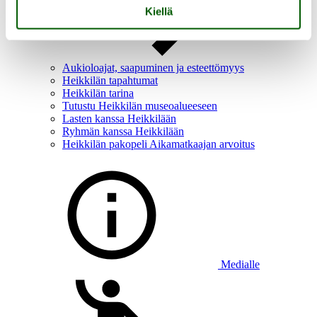
Kiellä
Aukioloajat, saapuminen ja esteettömyys
Heikkilän tapahtumat
Heikkilän tarina
Tutustu Heikkilän museoalueeseen
Lasten kanssa Heikkilään
Ryhmän kanssa Heikkilään
Heikkilän pakopeli Aikamatkaajan arvoitus
Medialle