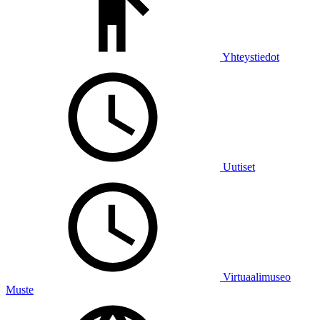
Yhteystiedot
Uutiset
Virtuaalimuseo
Muste