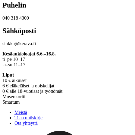
Puhelin
040 318 4300
Sähköposti
sinkka@kerava.fi
Kesäaukioloajat 6.6.–16.8.
ti–pe 10–17
la–su 11–17
Liput
10 € aikuiset
6 € eläkeläiset ja opiskelijat
0 € alle 18-vuotiaat ja työttömät
Museokortti
Smartum
Meistä
Tilaa uutiskirje
Ota yhteyttä