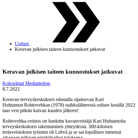
Uutiset
Keravan julkisen taiteen kunnostukset jatkuvat
Keravan julkisen taiteen kunnostukset jatkuvat
Kokoelmat
Mediatiedote
8.7.2022
Keravan terveyskeskuksen edustalla sijaitsevan Kari
Huhtamon Rohtovehkan (1978) suihkulähteessä solisee kesällä 2022
taas vesi pitkän kuivan kauden jälkeen!
Rohtovehka-veistos on hankittu kuvanveistäjä Kari Huhtamolta
terveyskeskuksen rakentamisen yhteydessä. 300-kiloisen
teräsveistoksen työnimi oli Lehvä ja se sai lopullisen nimensä
aikanaan julkisen nimikilpailun tuloksena.