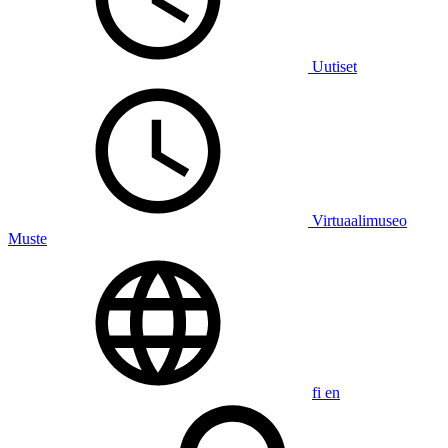
Uutiset
Virtuaalimuseo
Muste
fi
en