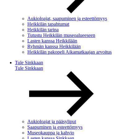
Aukioloajat, saapuminen ja esteettömyys
Heikkilän tapahtumat
Heikkilän tarina
Tutustu Heikkilän museoalueeseen
Lasten kanssa Heikkilään
Ryhmän kanssa Heikkilään
Heikkilän pakopeli Aikamatkaajan arvoitus
Tule Sinkkaan
Tule Sinkkaan
Aukioloajat ja pääsyliput
Saapuminen ja esteettömyys
Museokauppa ja kahvio
Lasten kanssa Sinkkaan