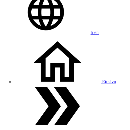
fi
en
Etusivu