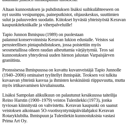
Altaan kunnostuksen ja puhdistuksen lisäksi suihkulähteeseen on
nyt uusittu vesipumppu, paineputkistot, ohjauskeskus, suuttimien
sulut ja paluuveden suodatin. Kiitokset hyvästä yhteistyöstä Keravan
kaupunkitekniikalle ja viherpalveluille!
Tapio Junnon Ihmispuu (1989) on puolestaan
palannut konservoinnista Keravan lukion edustalle. Veistos sai
perusteellisen pintapuhdistuksen, jossa poistettiin myös
seosmetallissa olleen raudan aiheuttamia värjäytymiä. Teos sai
kunnostuksen yhteydessä uuden hienon jalustan Varpaisjärven
graniitista.
Pronssisessa Ihmispuussa on kuvattu kuvanveistäjä Tapio Junnolle
(1940–2006) ominaiset tyylitellyt ihmispäät. Teoksen voi tulkita
kuvaavan yhteistä kasvua ja ihmisten keskinäistä riippuvuutta, mutta
myös irtikasvamisen kivuliaisuutta.
Lisäksi Sampolan alikulkuun on palautunut kesäkuussa taiteilija
Reino Harstin (1900–1979) veistos Tulenliekki (1973), jonka
tyviosan kiinnitystä on vahvistettu. Keravan kaupunki on saanut
veistoksen aikoinaan 5O-vuotissyntymäpäivälahjaksi Keravan
Rotaryklubilta. Ihmispuun ja Tulenliekin kunnostuksista vastasi
Prima Art Oy.