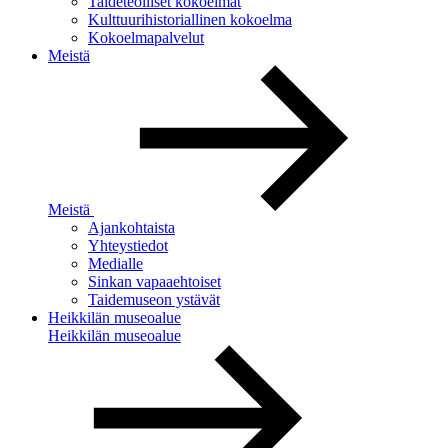
Taideteolliset kokoelmat
Kulttuurihistoriallinen kokoelma
Kokoelmapalvelut
Meistä
Meistä
Ajankohtaista
Yhteystiedot
Medialle
Sinkan vapaaehtoiset
Taidemuseon ystävät
Heikkilän museoalue
Heikkilän museoalue