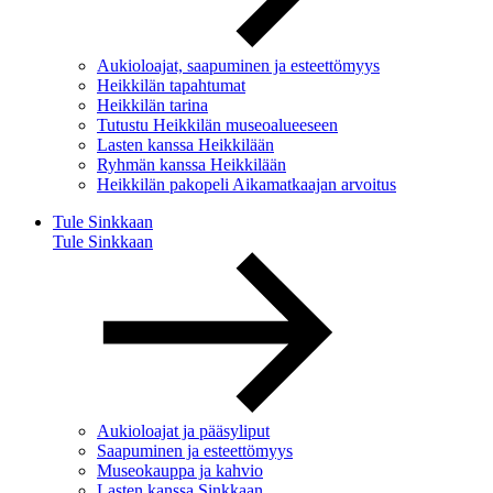
Aukioloajat, saapuminen ja esteettömyys
Heikkilän tapahtumat
Heikkilän tarina
Tutustu Heikkilän museoalueeseen
Lasten kanssa Heikkilään
Ryhmän kanssa Heikkilään
Heikkilän pakopeli Aikamatkaajan arvoitus
Tule Sinkkaan
Tule Sinkkaan
Aukioloajat ja pääsyliput
Saapuminen ja esteettömyys
Museokauppa ja kahvio
Lasten kanssa Sinkkaan