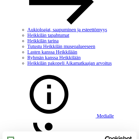
Aukioloajat, saapuminen ja esteettömyys
Heikkilän tapahtumat
Heikkilän tarina
Tutustu Heikkilän museoalueeseen
Lasten kanssa Heikkilään
Ryhmän kanssa Heikkilään
Heikkilän pakopeli Aikamatkaajan arvoitus
Medialle