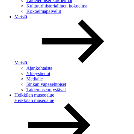
Taideteolliset kokoelmat
Kulttuurihistoriallinen kokoelma
Kokoelmapalvelut
Meistä
Meistä
Ajankohtaista
Yhteystiedot
Medialle
Sinkan vapaaehtoiset
Taidemuseon ystävät
Heikkilän museoalue
Heikkilän museoalue