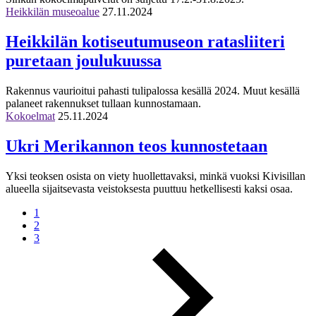
Heikkilän museoalue
27.11.2024
Heikkilän kotiseutumuseon ratasliiteri
puretaan joulukuussa
Rakennus vaurioitui pahasti tulipalossa kesällä 2024. Muut kesällä
palaneet rakennukset tullaan kunnostamaan.
Kokoelmat
25.11.2024
Ukri Merikannon teos kunnostetaan
Yksi teoksen osista on viety huollettavaksi, minkä vuoksi Kivisillan
alueella sijaitsevasta veistoksesta puuttuu hetkellisesti kaksi osaa.
1
2
3