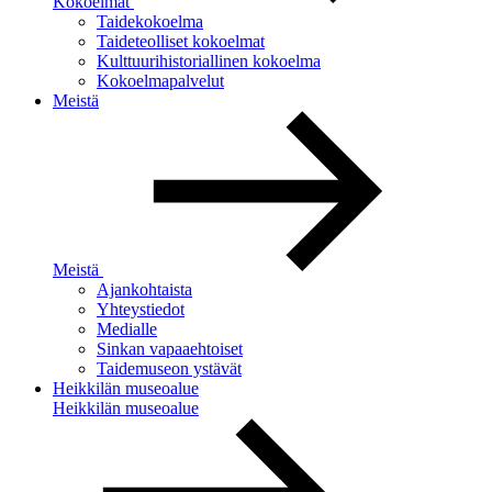
Kokoelmat
Taidekokoelma
Taideteolliset kokoelmat
Kulttuurihistoriallinen kokoelma
Kokoelmapalvelut
Meistä
Meistä
Ajankohtaista
Yhteystiedot
Medialle
Sinkan vapaaehtoiset
Taidemuseon ystävät
Heikkilän museoalue
Heikkilän museoalue