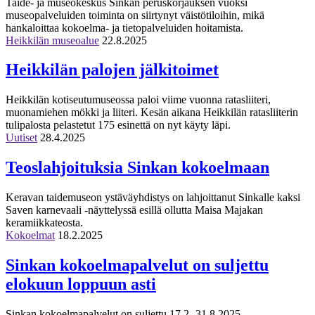
Taide- ja museokeskus Sinkan peruskorjauksen vuoksi
museopalveluiden toiminta on siirtynyt väistötiloihin, mikä
hankaloittaa kokoelma- ja tietopalveluiden hoitamista.
Heikkilän museoalue
22.8.2025
Heikkilän palojen jälkitoimet
Heikkilän kotiseutumuseossa paloi viime vuonna ratasliiteri,
muonamiehen mökki ja liiteri. Kesän aikana Heikkilän ratasliiterin
tulipalosta pelastetut 175 esinettä on nyt käyty läpi.
Uutiset
28.4.2025
Teoslahjoituksia Sinkan kokoelmaan
Keravan taidemuseon ystäväyhdistys on lahjoittanut Sinkalle kaksi
Saven karnevaali -näyttelyssä esillä ollutta Maisa Majakan
keramiikkateosta.
Kokoelmat
18.2.2025
Sinkan kokoelmapalvelut on suljettu
elokuun loppuun asti
Sinkan kokoelmapalvelut on suljettu 17.2.-31.8.2025.