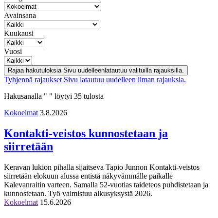
Avainsana
Kuukausi
Vuosi
Rajaa hakutuloksia
Sivu uudelleenlatautuu valituilla rajauksilla.
Tyhjennä rajaukset
Sivu latautuu uudelleen ilman rajauksia.
Hakusanalla " " löytyi 35 tulosta
Kokoelmat
3.8.2026
Kontakti-veistos kunnostetaan ja
siirretään
Keravan lukion pihalla sijaitseva Tapio Junnon Kontakti-veistos
siirretään elokuun alussa entistä näkyvämmälle paikalle
Kalevanraitin varteen. Samalla 52-vuotias taideteos puhdistetaan ja
kunnostetaan. Työ valmistuu alkusyksystä 2026.
Kokoelmat
15.6.2026