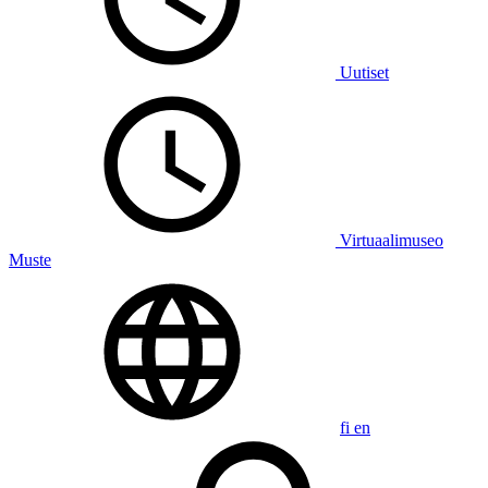
Uutiset
Virtuaalimuseo
Muste
fi
en