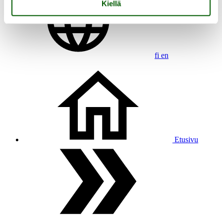
Kiellä
fi
en
Etusivu