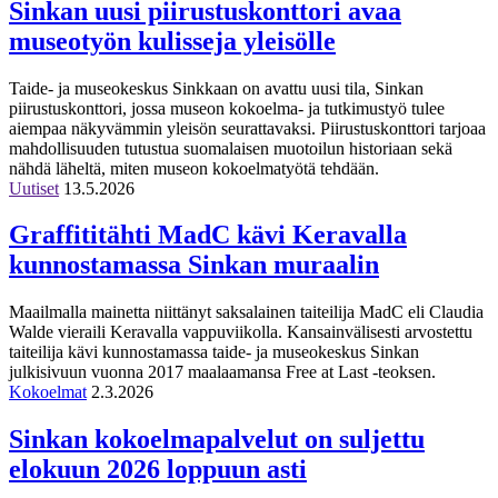
Sinkan uusi piirustuskonttori avaa
museotyön kulisseja yleisölle
Taide- ja museokeskus Sinkkaan on avattu uusi tila, Sinkan
piirustuskonttori, jossa museon kokoelma- ja tutkimustyö tulee
aiempaa näkyvämmin yleisön seurattavaksi. Piirustuskonttori tarjoaa
mahdollisuuden tutustua suomalaisen muotoilun historiaan sekä
nähdä läheltä, miten museon kokoelmatyötä tehdään.
Uutiset
13.5.2026
Graffititähti MadC kävi Keravalla
kunnostamassa Sinkan muraalin
Maailmalla mainetta niittänyt saksalainen taiteilija MadC eli Claudia
Walde vieraili Keravalla vappuviikolla. Kansainvälisesti arvostettu
taiteilija kävi kunnostamassa taide- ja museokeskus Sinkan
julkisivuun vuonna 2017 maalaamansa Free at Last -teoksen.
Kokoelmat
2.3.2026
Sinkan kokoelmapalvelut on suljettu
elokuun 2026 loppuun asti