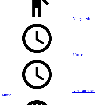
Yhteystiedot
Uutiset
Virtuaalimuseo
Muste