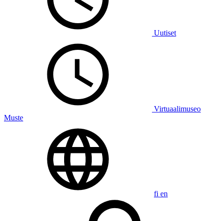
Uutiset
Virtuaalimuseo
Muste
fi
en