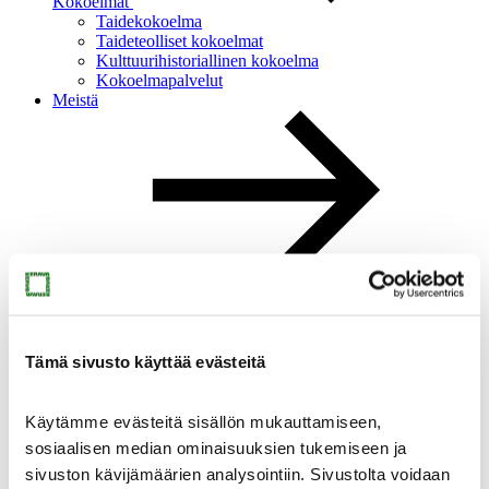
Kokoelmat
Taidekokoelma
Taideteolliset kokoelmat
Kulttuurihistoriallinen kokoelma
Kokoelmapalvelut
Meistä
Meistä
Ajankohtaista
Yhteystiedot
Medialle
Sinkan vapaaehtoiset
Tämä sivusto käyttää evästeitä
Taidemuseon ystävät
Heikkilän museoalue
Heikkilän museoalue
Käytämme evästeitä sisällön mukauttamiseen,
sosiaalisen median ominaisuuksien tukemiseen ja
sivuston kävijämäärien analysointiin. Sivustolta voidaan