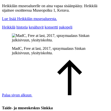
Heikkilän museoalueelle on aina vapaa sisäänpääsy. Heikkilä
sijaitsee osoitteessa Museopolku 1, Kerava.
Lue lisää Heikkilän museoalueesta.
Heikkilä
historia
kesähuvit
konsertti
pakopeli
MadC, Free at last, 2017, spraymaalaus Sinkan
julkisivuun, yksityiskohta.
Palaa sivun alkuun
Taide- ja museokeskus Sinkka