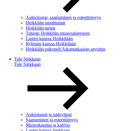
Aukioloajat, saapuminen ja esteettömyys
Heikkilän tapahtumat
Heikkilän tarina
Tutustu Heikkilän museoalueeseen
Lasten kanssa Heikkilään
Ryhmän kanssa Heikkilään
Heikkilän pakopeli Aikamatkaajan arvoitus
Tule Sinkkaan
Tule Sinkkaan
Aukioloajat ja pääsyliput
Saapuminen ja esteettömyys
Museokauppa ja kahvio
Lasten kanssa Sinkkaan