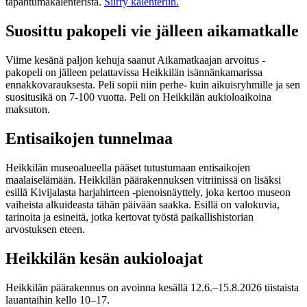
tapahtumakalenterista.
Siirry kalenteriin.
Suosittu pakopeli vie jälleen aikamatkalle
Viime kesänä paljon kehuja saanut Aikamatkaajan arvoitus -
pakopeli on jälleen pelattavissa Heikkilän isännänkamarissa
ennakkovarauksesta. Peli sopii niin perhe- kuin aikuisryhmille ja sen
suositusikä on 7-100 vuotta. Peli on Heikkilän aukioloaikoina
maksuton.
Entisaikojen tunnelmaa
Heikkilän museoalueella pääset tutustumaan entisaikojen
maalaiselämään. Heikkilän päärakennuksen vitriinissä on lisäksi
esillä Kivijalasta harjahirteen -pienoisnäyttely, joka kertoo museon
vaiheista alkuideasta tähän päivään saakka. Esillä on valokuvia,
tarinoita ja esineitä, jotka kertovat työstä paikallishistorian
arvostuksen eteen.
Heikkilän kesän aukioloajat
Heikkilän päärakennus on avoinna kesällä 12.6.–15.8.2026 tiistaista
lauantaihin kello 10–17.