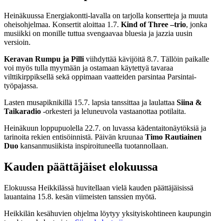
Heinäkuussa Energiakontti-lavalla on tarjolla konsertteja ja muuta
oheisohjelmaa. Konsertit aloittaa 1.7.
Kind of Three –trio
, jonka
musiikki on monille tuttua svengaavaa bluesia ja jazzia uusin
versioin.
Keravan Rumpu ja Pilli
viihdyttää kävijöitä 8.7. Tällöin paikalle
voi myös tulla myymään ja ostamaan käytettyä tavaraa
vilttikirppiksellä sekä oppimaan vaatteiden parsintaa Parsintai-
työpajassa.
Lasten musapiknikillä 15.7. lapsia tanssittaa ja laulattaa
Siina &
Taikaradio
-orkesteri ja leluneuvola vastaanottaa potilaita.
Heinäkuun loppupuolella 22.7. on luvassa kädentaitonäytöksiä ja
tarinoita rekien entisöinnistä. Päivän kruunaa
Timo Rautiainen
Duo
kansanmusiikista inspiroituneella tuotannollaan.
Kauden päättäjäiset elokuussa
Elokuussa Heikkilässä huvitellaan vielä kauden päättäjäisissä
lauantaina 15.8. kesän viimeisten tanssien myötä.
Heikkilän kesähuvien ohjelma löytyy yksityiskohtineen kaupungin