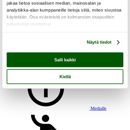
jakaa tietoa sosiaalisen median, mainosalan ja
analytiikka-alan kumppaneille tietoja siitä, miten sivustoa
käytetään. Osa evästeistä on kolmansien osapuolten
palveluiden asettamia.
Aukioloajat, saapuminen ja esteettömyys
Heikkilän tapahtumat
Heikkilän tarina
Näytä tiedot
Tutustu Heikkilän museoalueeseen
Lasten kanssa Heikkilään
Ryhmän kanssa Heikkilään
Heikkilän pakopeli Aikamatkaajan arvoitus
Salli kaikki
Kiellä
Medialle