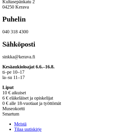
Kultasepänkatu 2
04250 Kerava
Puhelin
040 318 4300
Sähköposti
sinkka@kerava.fi
Kesäaukioloajat 6.6.–16.8.
ti–pe 10–17
la–su 11–17
Liput
10 € aikuiset
6 € eläkeläiset ja opiskelijat
0 € alle 18-vuotiaat ja työttömät
Museokortti
Smartum
Meistä
Tilaa uutiskirje