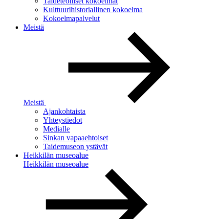
Taideteolliset kokoelmat
Kulttuurihistoriallinen kokoelma
Kokoelmapalvelut
Meistä
Meistä
Ajankohtaista
Yhteystiedot
Medialle
Sinkan vapaaehtoiset
Taidemuseon ystävät
Heikkilän museoalue
Heikkilän museoalue