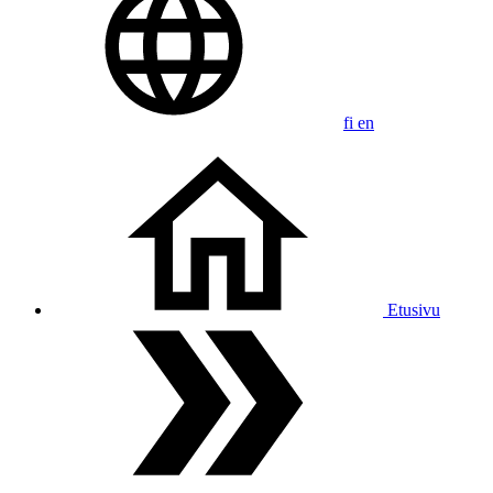
fi
en
Etusivu