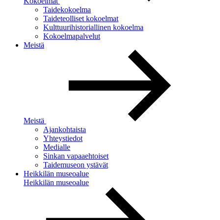
Kokoelmat
Taidekokoelma
Taideteolliset kokoelmat
Kulttuurihistoriallinen kokoelma
Kokoelmapalvelut
Meistä
Meistä
Ajankohtaista
Yhteystiedot
Medialle
Sinkan vapaaehtoiset
Taidemuseon ystävät
Heikkilän museoalue
Heikkilän museoalue