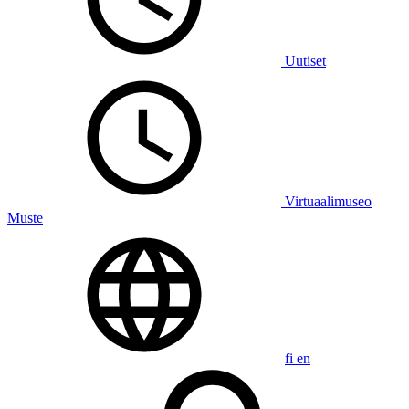
Uutiset
Virtuaalimuseo
Muste
fi
en