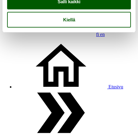
Salli kaikki
Kiellä
fi
en
Etusivu