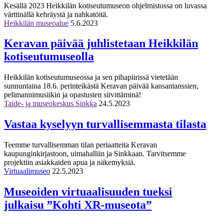
Kesällä 2023 Heikkilän kotiseutumuseon ohjelmistossa on luvassa
värttinällä kehräystä ja nahkatöitä.
Heikkilän museoalue
5.6.2023
Keravan päivää juhlistetaan Heikkilän
kotiseutumuseolla
Heikkilän kotiseutumuseossa ja sen pihapiirissä vietetään
sunnuntaina 18.6. perinteikästä Keravan päivää kansantanssien,
pelimannimusiikin ja opastusten siivittäminä!
Taide- ja museokeskus Sinkka
24.5.2023
Vastaa kyselyyn turvallisemmasta tilasta
Teemme turvallisemman tilan periaatteita Keravan
kaupunginkirjastoon, uimahalliin ja Sinkkaan. Tarvitsemme
projektiin asiakkaiden apua ja näkemyksiä.
Virtuaalimuseo
22.5.2023
Museoiden virtuaalisuuden tueksi
julkaisu ”Kohti XR-museota”