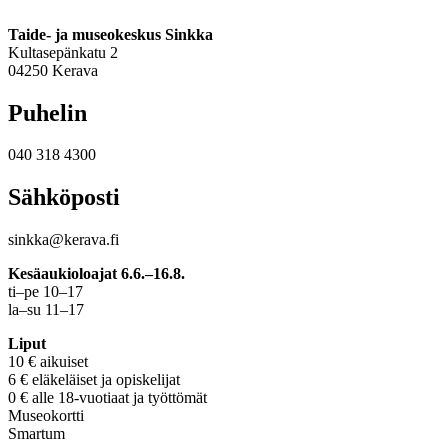
Taide- ja museokeskus Sinkka
Kultasepänkatu 2
04250 Kerava
Puhelin
040 318 4300
Sähköposti
sinkka@kerava.fi
Kesäaukioloajat 6.6.–16.8.
ti–pe 10–17
la–su 11–17
Liput
10 € aikuiset
6 € eläkeläiset ja opiskelijat
0 € alle 18-vuotiaat ja työttömät
Museokortti
Smartum