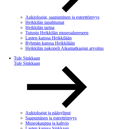
Aukioloajat, saapuminen ja esteettömyys
Heikkilän tapahtumat
Heikkilän tarina
Tutustu Heikkilän museoalueeseen
Lasten kanssa Heikkilään
Ryhmän kanssa Heikkilään
Heikkilän pakopeli Aikamatkaajan arvoitus
Tule Sinkkaan
Tule Sinkkaan
Aukioloajat ja pääsyliput
Saapuminen ja esteettömyys
Museokauppa ja kahvio
Lasten kanssa Sinkkaan