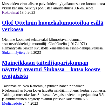
Museoiden virtuaalisten palveluiden nykytilanteesta on koottu tietoa
yksiin kansiin. Selvitys pohjustaa ainutlaatuista XR-museota.
Kokoelmat
18.5.2023
Olof Ottelinin huonekalumuotoilua esillä
verkossa
Olemme koonneet selattavaksi kiinnostavan otannan
sisustusarkkitehti ja muotoilija Olof Ottelin (1917-1971)
elämäntyöstä Sinkan sivustolle kansallisessa Finna-hakupalvelussa.
Sinkan näyttelyt
9.5.2023
Maineikkaan taiteilijapariskunnan
näyttely avautui Sinkassa – katso kooste
avajaisista
Taidemaalari Neo Rauchin ja pitkään hänen rinnallaan
työskennellyn Rosa Loyn taidetta nähdään nyt ensi kertaa Suomessa
Taide- ja museokeskus Sinkassa. Avajaisia vietettiin perjantaina 5.5.,
ja ainutlaatuinen näyttely avautui yleisölle lauantaina 6.5.
Mediatiedote
24.4.2023