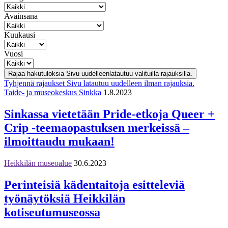
Avainsana
Kuukausi
Vuosi
Rajaa hakutuloksia
Sivu uudelleenlatautuu valituilla rajauksilla.
Tyhjennä rajaukset
Sivu latautuu uudelleen ilman rajauksia.
Taide- ja museokeskus Sinkka
1.8.2023
Sinkassa vietetään Pride-etkoja Queer +
Crip -teemaopastuksen merkeissä –
ilmoittaudu mukaan!
Heikkilän museoalue
30.6.2023
Perinteisiä kädentaitoja esitteleviä
työnäytöksiä Heikkilän
kotiseutumuseossa