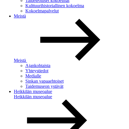
Taideteolliset kokoelmat
Kulttuurihistoriallinen kokoelma
Kokoelmapalvelut
Meistä
Meistä
Ajankohtaista
Yhteystiedot
Medialle
Sinkan vapaaehtoiset
Taidemuseon ystävät
Heikkilän museoalue
Heikkilän museoalue