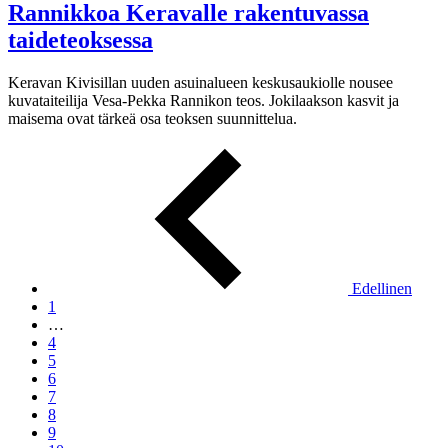
Rannikkoa Keravalle rakentuvassa
taideteoksessa
Keravan Kivisillan uuden asuinalueen keskusaukiolle nousee
kuvataiteilija Vesa-Pekka Rannikon teos. Jokilaakson kasvit ja
maisema ovat tärkeä osa teoksen suunnittelua.
Edellinen
1
…
4
5
6
7
8
9