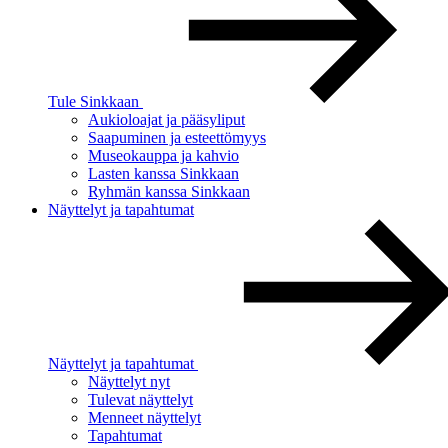
Tule Sinkkaan
Aukioloajat ja pääsyliput
Saapuminen ja esteettömyys
Museokauppa ja kahvio
Lasten kanssa Sinkkaan
Ryhmän kanssa Sinkkaan
Näyttelyt ja tapahtumat
Näyttelyt ja tapahtumat
Näyttelyt nyt
Tulevat näyttelyt
Menneet näyttelyt
Tapahtumat