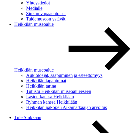
Yhteystiedot
Medialle
Sinkan vapaaehtoiset
Taidemuseon ystävät
Heikkilän museoalue
Heikkilän museoalue
Aukioloajat, saapuminen ja esteettömyys
Heikkilän tapahtumat
Heikkilän tarina
Tutustu Heikkilän museoalueeseen
Lasten kanssa Heikkilään
Ryhmän kanssa Heikkilään
Heikkilän pakopeli Aikamatkaajan arvoitus
Tule Sinkkaan