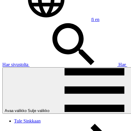
fi
en
Hae sivustolta
Hae
Avaa valikko
Sulje valikko
Tule Sinkkaan