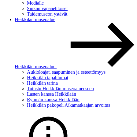
Medialle
Sinkan vapaaehtoiset
Taidemuseon ystävät
Heikkilän museoalue
Heikkilän museoalue
Aukioloajat, saapuminen ja esteettömyys
Heikkilän tapahtumat
Heikkilän tarina
Tutustu Heikkilän museoalueeseen
Lasten kanssa Heikkilään
Ryhmän kanssa Heikkilään
Heikkilän pakopeli Aikamatkaajan arvoitus