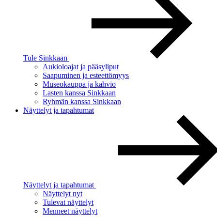
Tule Sinkkaan
Aukioloajat ja pääsyliput
Saapuminen ja esteettömyys
Museokauppa ja kahvio
Lasten kanssa Sinkkaan
Ryhmän kanssa Sinkkaan
Näyttelyt ja tapahtumat
Näyttelyt ja tapahtumat
Näyttelyt nyt
Tulevat näyttelyt
Menneet näyttelyt