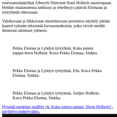
renessanssitaiteilijat Albrecht Düreristä Hans Holbein nuorempaan.
Heidän maalaustensa tarkkuus ja rehellisyys pitävät Elomaata ja
työryhmää otteessaan.
Valokuvaan ja liikkuvaan muotokuvaan perustuva näyttely piirtää
kaaren ryhmän tekemistä kuvausmatkoista, jotka vievät meidät
ihmisenä olemisen ytimeen.
Pekka Elomaa ja Lyhdyn työryhmä, Kuka painoi
nappia herra Holbein. Kuva Pekka Elomaa, Sinkka.
Pekka Elomaa ja Lyhdyn työryhmä, Elis. Kuva Pekka
Elomaa, Sinkka.
Pekka Elomaa ja Lyhdyn työryhmä, Ateljee Holbein.
Kuva Pekka Elomaa, Sinkka.
Hyppää upotetun sisällön yli: Kuka painoi nappia, Herra Holbein? -
näyttelyn esittelyvideo.