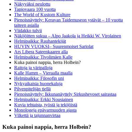
Näkyväksi neulottu
Tapiovaara 100 vuotta
The World of Kustom Kulture
Pienoisnäyttely: Keravan Taidemuseon ystävät – 10 vuotta
taiteen asialla
Viidakko tulvii
Näkijöitten sukua – Alpo Jaakola ja Heikki W. Virolainen
Helmipaikka: Rauhantekijät
HUVIN VUOKSI– Suurenmoiset Sariolat
Ars Libera Sateenkaaren alla
Helmipaikka: Tivolimäen Kalle
Kuka painoi nappia, herra Holbein?
Raitoja ja väripalloja
Kalle Hamm – Vieraalla maalla
Helmipaikka: Filosofin uni
Nykyaikaisia huonekaluja
Pilvenpitelijän tiellä
Pienoisnäyttely: Ikkunanäyttely Sirkushevoset sairastaa
Helmipaikka: Erkki Nousiainen
Kuvia tehtaista, työstä ja tekijöistä
Monologeja epävarmuuden ajasta
Vilkettä ja tajunnanvirtaa
Kuka painoi nappia, herra Holbein?