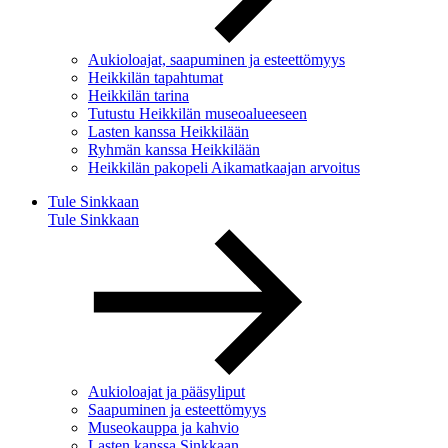
Aukioloajat, saapuminen ja esteettömyys
Heikkilän tapahtumat
Heikkilän tarina
Tutustu Heikkilän museoalueeseen
Lasten kanssa Heikkilään
Ryhmän kanssa Heikkilään
Heikkilän pakopeli Aikamatkaajan arvoitus
Tule Sinkkaan
Tule Sinkkaan
Aukioloajat ja pääsyliput
Saapuminen ja esteettömyys
Museokauppa ja kahvio
Lasten kanssa Sinkkaan