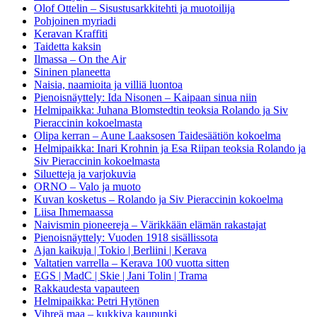
Olof Ottelin – Sisustusarkkitehti ja muotoilija
Pohjoinen myriadi
Keravan Kraffiti
Taidetta kaksin
Ilmassa – On the Air
Sininen planeetta
Naisia, naamioita ja villiä luontoa
Pienoisnäyttely: Ida Nisonen – Kaipaan sinua niin
Helmipaikka: Juhana Blomstedtin teoksia Rolando ja Siv
Pieraccinin kokoelmasta
Olipa kerran – Aune Laaksosen Taidesäätiön kokoelma
Helmipaikka: Inari Krohnin ja Esa Riipan teoksia Rolando ja
Siv Pieraccinin kokoelmasta
Siluetteja ja varjokuvia
ORNO – Valo ja muoto
Kuvan kosketus – Rolando ja Siv Pieraccinin kokoelma
Liisa Ihmemaassa
Naivismin pioneereja – Värikkään elämän rakastajat
Pienoisnäyttely: Vuoden 1918 sisällissota
Ajan kaikuja | Tokio | Berliini | Kerava
Valtatien varrella – Kerava 100 vuotta sitten
EGS | MadC | Skie | Jani Tolin | Trama
Rakkaudesta vapauteen
Helmipaikka: Petri Hytönen
Vihreä maa – kukkiva kaupunki