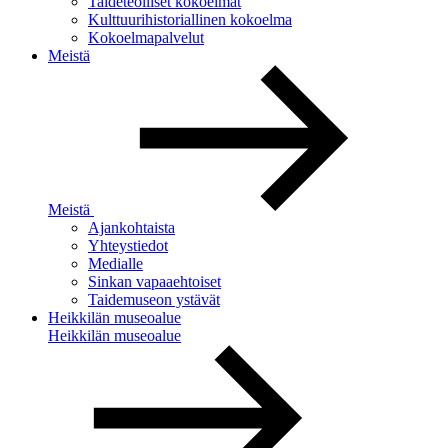
Taideteolliset kokoelmat
Kulttuurihistoriallinen kokoelma
Kokoelmapalvelut
Meistä
Meistä
Ajankohtaista
Yhteystiedot
Medialle
Sinkan vapaaehtoiset
Taidemuseon ystävät
Heikkilän museoalue
Heikkilän museoalue