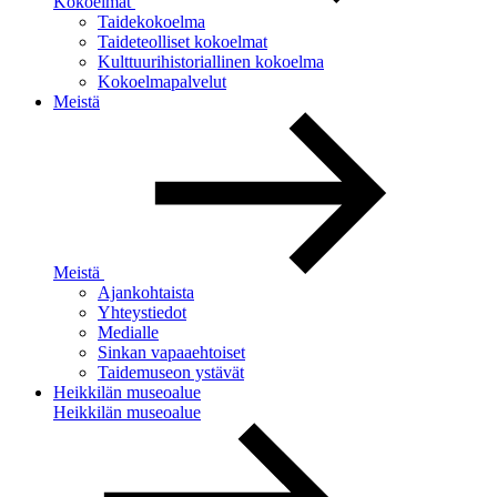
Kokoelmat
Taidekokoelma
Taideteolliset kokoelmat
Kulttuurihistoriallinen kokoelma
Kokoelmapalvelut
Meistä
Meistä
Ajankohtaista
Yhteystiedot
Medialle
Sinkan vapaaehtoiset
Taidemuseon ystävät
Heikkilän museoalue
Heikkilän museoalue