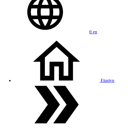
fi
en
Etusivu