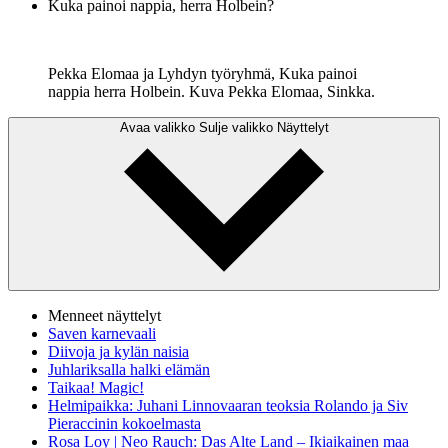
Kuka painoi nappia, herra Holbein?
Pekka Elomaa ja Lyhdyn työryhmä, Kuka painoi
nappia herra Holbein. Kuva Pekka Elomaa, Sinkka.
Avaa valikko
Sulje valikko
Näyttelyt
Menneet näyttelyt
Saven karnevaali
Diivoja ja kylän naisia
Juhlariksalla halki elämän
Taikaa! Magic!
Helmipaikka: Juhani Linnovaaran teoksia Rolando ja Siv
Pieraccinin kokoelmasta
Rosa Loy | Neo Rauch: Das Alte Land – Ikiaikainen maa