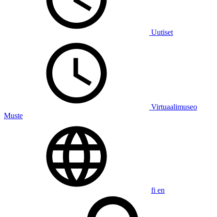
Uutiset
Virtuaalimuseo
Muste
fi
en