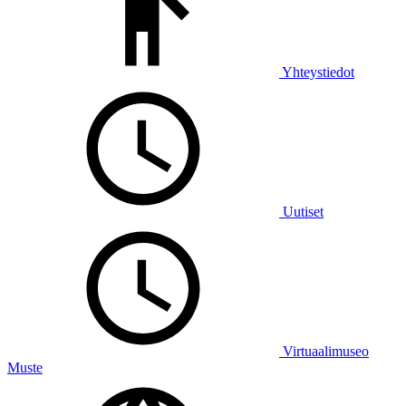
Yhteystiedot
Uutiset
Virtuaalimuseo
Muste