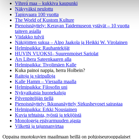
Vihreä maa – kukkiva kaupunki
Näkyväksi neulottu
Tapiovaara 100 vuotta
The World of Kustom Kulture
Pienoisnäyttely: Keravan Taidemuseon ystävät – 10 vuotta
taiteen asialla
Viidakko tulvii
Näkijöitten sukua – Alpo Jaakola ja Heikki W. Virolainen
Helmipaikka: Rauhantekijät
HUVIN VUOKSI– Suurenmoiset Sariolat
Ars Libera Sateenkaaren alla
Helmipaikka: Tivolimäen Kalle
Kuka painoi nappia, herra Holbein?
Raitoja ja väripalloja
Kalle Hamm – Vieraalla maalla
Helmipaikka: Filosofin uni
Nykyaikaisia huonekaluja
Pilvenpitelijän tiellä
Pienoisnäyttely: Ikkunanäyttely Sirkushevoset sairastaa
Helmipaikka: Erkki Nousiainen
Kuvia tehtaista, työstä ja tekijöistä
Monologeja epävarmuuden ajasta
Vilkettä ja tajunnanvirtaa
Oppaina muotokuvien maailmaan heillä on pohjoiseurooppalaiset