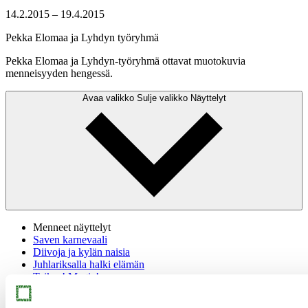
14.2.2015
–
19.4.2015
Pekka Elomaa ja Lyhdyn työryhmä
Pekka Elomaa ja Lyhdyn-työryhmä ottavat muotokuvia
menneisyyden hengessä.
Avaa valikko
Sulje valikko
Näyttelyt
Menneet näyttelyt
Saven karnevaali
Diivoja ja kylän naisia
Juhlariksalla halki elämän
Taikaa! Magic!
Helmipaikka: Juhani Linnovaaran teoksia Rolando ja Siv
Pieraccinin kokoelmasta