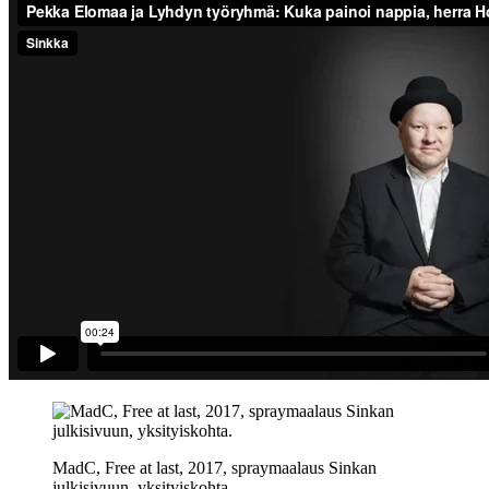
MadC, Free at last, 2017, spraymaalaus Sinkan
julkisivuun, yksityiskohta.