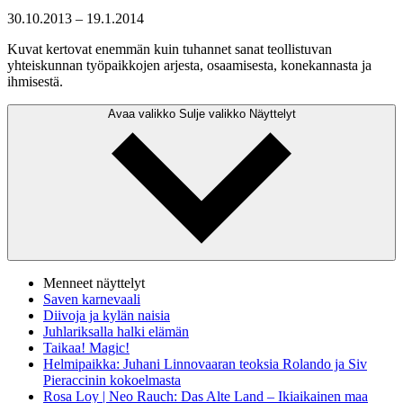
30.10.2013
–
19.1.2014
Kuvat kertovat enemmän kuin tuhannet sanat teollistuvan
yhteiskunnan työpaikkojen arjesta, osaamisesta, konekannasta ja
ihmisestä.
Avaa valikko
Sulje valikko
Näyttelyt
Menneet näyttelyt
Saven karnevaali
Diivoja ja kylän naisia
Juhlariksalla halki elämän
Taikaa! Magic!
Helmipaikka: Juhani Linnovaaran teoksia Rolando ja Siv
Pieraccinin kokoelmasta
Rosa Loy | Neo Rauch: Das Alte Land – Ikiaikainen maa