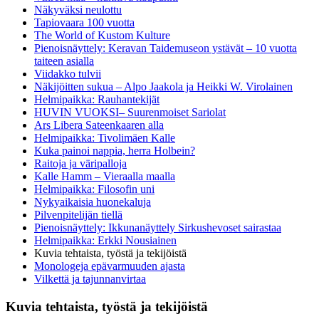
Näkyväksi neulottu
Tapiovaara 100 vuotta
The World of Kustom Kulture
Pienoisnäyttely: Keravan Taidemuseon ystävät – 10 vuotta
taiteen asialla
Viidakko tulvii
Näkijöitten sukua – Alpo Jaakola ja Heikki W. Virolainen
Helmipaikka: Rauhantekijät
HUVIN VUOKSI– Suurenmoiset Sariolat
Ars Libera Sateenkaaren alla
Helmipaikka: Tivolimäen Kalle
Kuka painoi nappia, herra Holbein?
Raitoja ja väripalloja
Kalle Hamm – Vieraalla maalla
Helmipaikka: Filosofin uni
Nykyaikaisia huonekaluja
Pilvenpitelijän tiellä
Pienoisnäyttely: Ikkunanäyttely Sirkushevoset sairastaa
Helmipaikka: Erkki Nousiainen
Kuvia tehtaista, työstä ja tekijöistä
Monologeja epävarmuuden ajasta
Vilkettä ja tajunnanvirtaa
Kuvia tehtaista, työstä ja tekijöistä