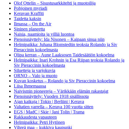
Olof Ottelin – Sisustusarkkitehti ja muotoilija
Pohjoinen myriadi
Keravan Kraffiti
Taidetta kaksin
Ilmassa – On the Air
Sininen planeetta
Naisia, naamioita ja villiä luontoa
Pienoisnäyttely: Ida Nisonen – Kaipaan sinua niin
Helmipaikka: Juhana Blomstedtin teoksia Rolando ja Siv
Pieraccinin kokoelmasta
Olipa kerran – Aune Laaksosen Taidesäätiön kokoelma
Helmipaikka: Inari Krohnin ja Esa Riipan teoksia Rolando ja
Siv Pieraccinin kokoelmasta
Siluetteja ja varjokuvia
ORNO – Valo ja muoto
Kuvan kosketus – Rolando ja Siv Pieraccinin kokoelma
Liisa Ihmemaassa
Naivismin pioneereja – Värikkään elämän rakastajat
Pienoisnäyttely: Vuoden 1918 sisällissota
Ajan kaikuja | Tokio | Berliini | Kerava
Valtatien varrella – Kerava 100 vuotta sitten
EGS | MadC | Skie | Jani Tolin | Trama
Rakkaudesta vapauteen
Helmipaikka: Petri Hytönen
Vihreä maa – kukkiva kaupunki