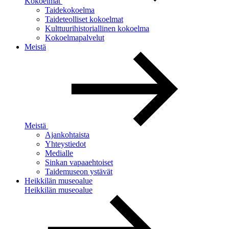
Kokoelmat
Taidekokoelma
Taideteolliset kokoelmat
Kulttuurihistoriallinen kokoelma
Kokoelmapalvelut
Meistä
Meistä
Ajankohtaista
Yhteystiedot
Medialle
Sinkan vapaaehtoiset
Taidemuseon ystävät
Heikkilän museoalue
Heikkilän museoalue