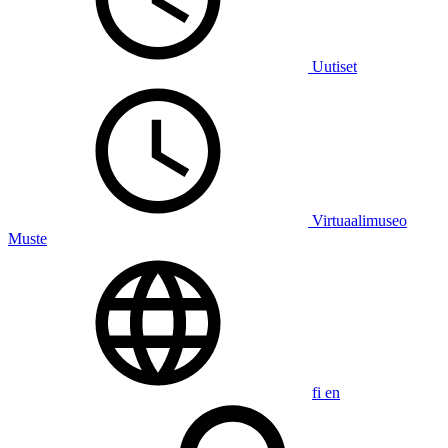
Uutiset
Virtuaalimuseo
Muste
fi
en