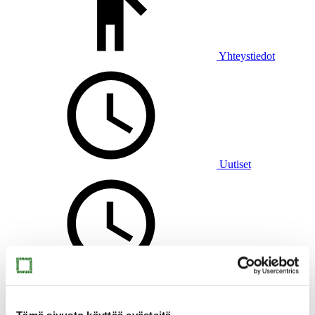
Yhteystiedot
Uutiset
Virtuaalimuseo
Muste
Tämä sivusto käyttää evästeitä