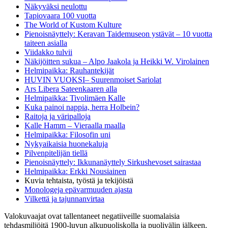
Näkyväksi neulottu
Tapiovaara 100 vuotta
The World of Kustom Kulture
Pienoisnäyttely: Keravan Taidemuseon ystävät – 10 vuotta
taiteen asialla
Viidakko tulvii
Näkijöitten sukua – Alpo Jaakola ja Heikki W. Virolainen
Helmipaikka: Rauhantekijät
HUVIN VUOKSI– Suurenmoiset Sariolat
Ars Libera Sateenkaaren alla
Helmipaikka: Tivolimäen Kalle
Kuka painoi nappia, herra Holbein?
Raitoja ja väripalloja
Kalle Hamm – Vieraalla maalla
Helmipaikka: Filosofin uni
Nykyaikaisia huonekaluja
Pilvenpitelijän tiellä
Pienoisnäyttely: Ikkunanäyttely Sirkushevoset sairastaa
Helmipaikka: Erkki Nousiainen
Kuvia tehtaista, työstä ja tekijöistä
Monologeja epävarmuuden ajasta
Vilkettä ja tajunnanvirtaa
Valokuvaajat ovat tallentaneet negatiiveille suomalaisia
tehdasmiljöitä 1900-luvun alkupuoliskolla ja puolivälin jälkeen.