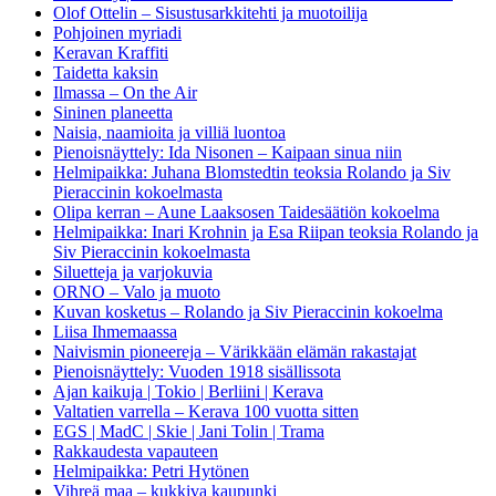
Olof Ottelin – Sisustusarkkitehti ja muotoilija
Pohjoinen myriadi
Keravan Kraffiti
Taidetta kaksin
Ilmassa – On the Air
Sininen planeetta
Naisia, naamioita ja villiä luontoa
Pienoisnäyttely: Ida Nisonen – Kaipaan sinua niin
Helmipaikka: Juhana Blomstedtin teoksia Rolando ja Siv
Pieraccinin kokoelmasta
Olipa kerran – Aune Laaksosen Taidesäätiön kokoelma
Helmipaikka: Inari Krohnin ja Esa Riipan teoksia Rolando ja
Siv Pieraccinin kokoelmasta
Siluetteja ja varjokuvia
ORNO – Valo ja muoto
Kuvan kosketus – Rolando ja Siv Pieraccinin kokoelma
Liisa Ihmemaassa
Naivismin pioneereja – Värikkään elämän rakastajat
Pienoisnäyttely: Vuoden 1918 sisällissota
Ajan kaikuja | Tokio | Berliini | Kerava
Valtatien varrella – Kerava 100 vuotta sitten
EGS | MadC | Skie | Jani Tolin | Trama
Rakkaudesta vapauteen
Helmipaikka: Petri Hytönen
Vihreä maa – kukkiva kaupunki