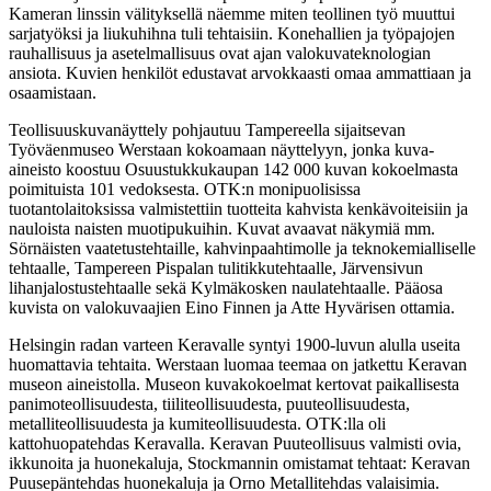
Kameran linssin välityksellä näemme miten teollinen työ muuttui
sarjatyöksi ja liukuhihna tuli tehtaisiin. Konehallien ja työpajojen
rauhallisuus ja asetelmallisuus ovat ajan valokuvateknologian
ansiota. Kuvien henkilöt edustavat arvokkaasti omaa ammattiaan ja
osaamistaan.
Teollisuuskuvanäyttely pohjautuu Tampereella sijaitsevan
Työväenmuseo Werstaan kokoamaan näyttelyyn, jonka kuva-
aineisto koostuu Osuustukkukaupan 142 000 kuvan kokoelmasta
poimituista 101 vedoksesta. OTK:n monipuolisissa
tuotantolaitoksissa valmistettiin tuotteita kahvista kenkävoiteisiin ja
nauloista naisten muotipukuihin. Kuvat avaavat näkymiä mm.
Sörnäisten vaatetustehtaille, kahvinpaahtimolle ja teknokemialliselle
tehtaalle, Tampereen Pispalan tulitikkutehtaalle, Järvensivun
lihanjalostustehtaalle sekä Kylmäkosken naulatehtaalle. Pääosa
kuvista on valokuvaajien Eino Finnen ja Atte Hyvärisen ottamia.
Helsingin radan varteen Keravalle syntyi 1900-luvun alulla useita
huomattavia tehtaita. Werstaan luomaa teemaa on jatkettu Keravan
museon aineistolla. Museon kuvakokoelmat kertovat paikallisesta
panimoteollisuudesta, tiiliteollisuudesta, puuteollisuudesta,
metalliteollisuudesta ja kumiteollisuudesta. OTK:lla oli
kattohuopatehdas Keravalla. Keravan Puuteollisuus valmisti ovia,
ikkunoita ja huonekaluja, Stockmannin omistamat tehtaat: Keravan
Puusepäntehdas huonekaluja ja Orno Metallitehdas valaisimia.