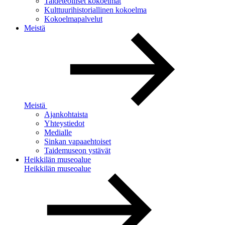
Taideteolliset kokoelmat
Kulttuurihistoriallinen kokoelma
Kokoelmapalvelut
Meistä
Meistä
Ajankohtaista
Yhteystiedot
Medialle
Sinkan vapaaehtoiset
Taidemuseon ystävät
Heikkilän museoalue
Heikkilän museoalue