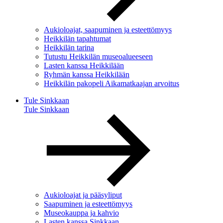
Aukioloajat, saapuminen ja esteettömyys
Heikkilän tapahtumat
Heikkilän tarina
Tutustu Heikkilän museoalueeseen
Lasten kanssa Heikkilään
Ryhmän kanssa Heikkilään
Heikkilän pakopeli Aikamatkaajan arvoitus
Tule Sinkkaan
Tule Sinkkaan
Aukioloajat ja pääsyliput
Saapuminen ja esteettömyys
Museokauppa ja kahvio
Lasten kanssa Sinkkaan