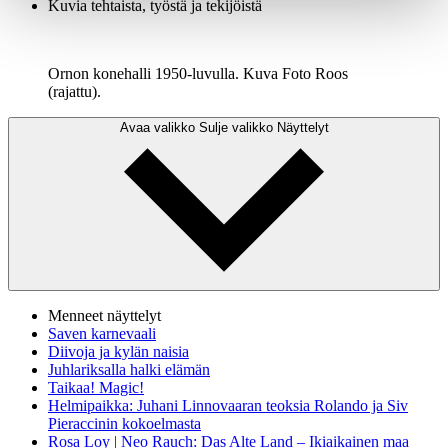
Kuvia tehtaista, työstä ja tekijöistä
Ornon konehalli 1950-luvulla. Kuva Foto Roos
(rajattu).
Avaa valikko
Sulje valikko
Näyttelyt
Menneet näyttelyt
Saven karnevaali
Diivoja ja kylän naisia
Juhlariksalla halki elämän
Taikaa! Magic!
Helmipaikka: Juhani Linnovaaran teoksia Rolando ja Siv
Pieraccinin kokoelmasta
Rosa Loy | Neo Rauch: Das Alte Land – Ikiaikainen maa