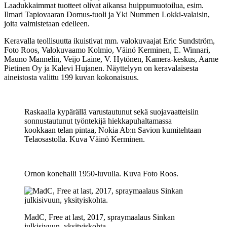
Laadukkaimmat tuotteet olivat aikansa huippumuotoilua, esim.
Ilmari Tapiovaaran Domus-tuoli ja Yki Nummen Lokki-valaisin,
joita valmistetaan edelleen.
Keravalla teollisuutta ikuistivat mm. valokuvaajat Eric Sundström,
Foto Roos, Valokuvaamo Kolmio, Väinö Kerminen, E. Winnari,
Mauno Mannelin, Veijo Laine, V. Hytönen, Kamera-keskus, Aarne
Pietinen Oy ja Kalevi Hujanen. Näyttelyyn on keravalaisesta
aineistosta valittu 199 kuvan kokonaisuus.
Raskaalla kypärällä varustautunut sekä suojavaatteisiin
sonnustautunut työntekijä hiekkapuhaltamassa
kookkaan telan pintaa, Nokia Ab:n Savion kumitehtaan
Telaosastolla. Kuva Väinö Kerminen.
Ornon konehalli 1950-luvulla. Kuva Foto Roos.
MadC, Free at last, 2017, spraymaalaus Sinkan
julkisivuun, yksityiskohta.