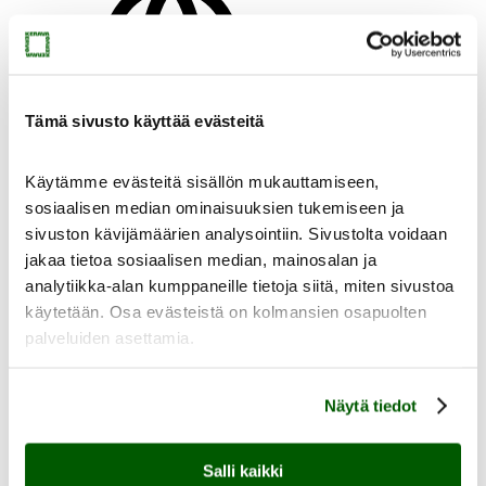
Tämä sivusto käyttää evästeitä
fi
en
Käytämme evästeitä sisällön mukauttamiseen,
sosiaalisen median ominaisuuksien tukemiseen ja
sivuston kävijämäärien analysointiin. Sivustolta voidaan
jakaa tietoa sosiaalisen median, mainosalan ja
analytiikka-alan kumppaneille tietoja siitä, miten sivustoa
Etusivu
käytetään. Osa evästeistä on kolmansien osapuolten
palveluiden asettamia.
Näytä tiedot
Salli kaikki