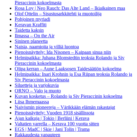
Pieraccinin kokoelmasta
Rosa Loy | Neo Rauch: Das Alte Land – Ikiaikainen maa
Olof Ottelin – Sisustusarkkitehti ja muotoilija
Pohjoinen myriadi
Keravan Kraffiti
Taidetta kaksin
Ilmassa – On the Air
Sininen planeetta
Naisia, naamioita ja villiä luontoa
Pienoisnäyttely: Ida Nisonen – Kaipaan sinua niin
Helmipaikka: Juhana Blomstedtin teoksia Rolando ja Siv
Pieraccinin kokoelmasta
Olipa kerran – Aune Laaksosen Taidesäätiön kokoelma
Helmipaikka: Inari Krohnin ja Esa Riipan teoksia Rolando ja
Siv Pieraccinin kokoelmasta
Siluetteja ja varjokuvia
ORNO – Valo ja muoto
Kuvan kosketus – Rolando ja Siv Pieraccinin kokoelma
Liisa Ihmemaassa
Naivismin pioneereja – Värikkään elämän rakastajat
Pienoisnäyttely: Vuoden 1918 sisällissota
Ajan kaikuja | Tokio | Berliini | Kerava
Valtatien varrella – Kerava 100 vuotta sitten
EGS | MadC | Skie | Jani Tolin | Trama
Rakkaudesta vapauteen