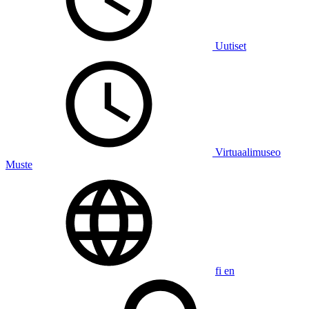
Uutiset
Virtuaalimuseo
Muste
fi
en