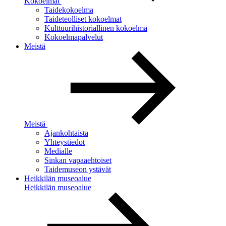
Kokoelmat
Taidekokoelma
Taideteolliset kokoelmat
Kulttuurihistoriallinen kokoelma
Kokoelmapalvelut
Meistä
Meistä
Ajankohtaista
Yhteystiedot
Medialle
Sinkan vapaaehtoiset
Taidemuseon ystävät
Heikkilän museoalue
Heikkilän museoalue