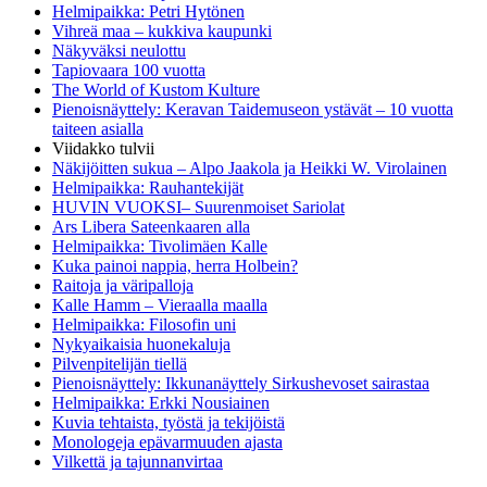
Helmipaikka: Petri Hytönen
Vihreä maa – kukkiva kaupunki
Näkyväksi neulottu
Tapiovaara 100 vuotta
The World of Kustom Kulture
Pienoisnäyttely: Keravan Taidemuseon ystävät – 10 vuotta
taiteen asialla
Viidakko tulvii
Näkijöitten sukua – Alpo Jaakola ja Heikki W. Virolainen
Helmipaikka: Rauhantekijät
HUVIN VUOKSI– Suurenmoiset Sariolat
Ars Libera Sateenkaaren alla
Helmipaikka: Tivolimäen Kalle
Kuka painoi nappia, herra Holbein?
Raitoja ja väripalloja
Kalle Hamm – Vieraalla maalla
Helmipaikka: Filosofin uni
Nykyaikaisia huonekaluja
Pilvenpitelijän tiellä
Pienoisnäyttely: Ikkunanäyttely Sirkushevoset sairastaa
Helmipaikka: Erkki Nousiainen
Kuvia tehtaista, työstä ja tekijöistä
Monologeja epävarmuuden ajasta
Vilkettä ja tajunnanvirtaa