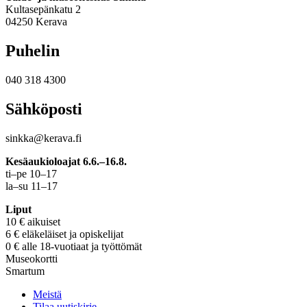
Kultasepänkatu 2
04250 Kerava
Puhelin
040 318 4300
Sähköposti
sinkka@kerava.fi
Kesäaukioloajat 6.6.–16.8.
ti–pe 10–17
la–su 11–17
Liput
10 € aikuiset
6 € eläkeläiset ja opiskelijat
0 € alle 18-vuotiaat ja työttömät
Museokortti
Smartum
Meistä
Tilaa uutiskirje