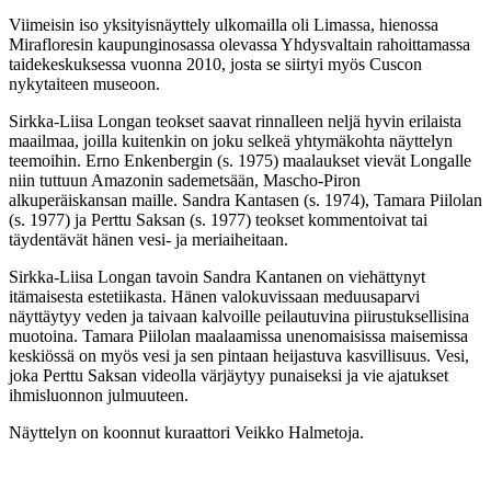
Viimeisin iso yksityisnäyttely ulkomailla oli Limassa, hienossa
Mirafloresin kaupunginosassa olevassa Yhdysvaltain rahoittamassa
taidekeskuksessa vuonna 2010, josta se siirtyi myös Cuscon
nykytaiteen museoon.
Sirkka-Liisa Longan teokset saavat rinnalleen neljä hyvin erilaista
maailmaa, joilla kuitenkin on joku selkeä yhtymäkohta näyttelyn
teemoihin. Erno Enkenbergin (s. 1975) maalaukset vievät Longalle
niin tuttuun Amazonin sademetsään, Mascho-Piron
alkuperäiskansan maille. Sandra Kantasen (s. 1974), Tamara Piilolan
(s. 1977) ja Perttu Saksan (s. 1977) teokset kommentoivat tai
täydentävät hänen vesi- ja meriaiheitaan.
Sirkka-Liisa Longan tavoin Sandra Kantanen on viehättynyt
itämaisesta estetiikasta. Hänen valokuvissaan meduusaparvi
näyttäytyy veden ja taivaan kalvoille peilautuvina piirustuksellisina
muotoina. Tamara Piilolan maalaamissa unenomaisissa maisemissa
keskiössä on myös vesi ja sen pintaan heijastuva kasvillisuus. Vesi,
joka Perttu Saksan videolla värjäytyy punaiseksi ja vie ajatukset
ihmisluonnon julmuuteen.
Näyttelyn on koonnut kuraattori Veikko Halmetoja.