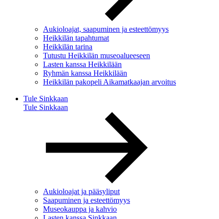
Aukioloajat, saapuminen ja esteettömyys
Heikkilän tapahtumat
Heikkilän tarina
Tutustu Heikkilän museoalueeseen
Lasten kanssa Heikkilään
Ryhmän kanssa Heikkilään
Heikkilän pakopeli Aikamatkaajan arvoitus
Tule Sinkkaan
Tule Sinkkaan
Aukioloajat ja pääsyliput
Saapuminen ja esteettömyys
Museokauppa ja kahvio
Lasten kanssa Sinkkaan