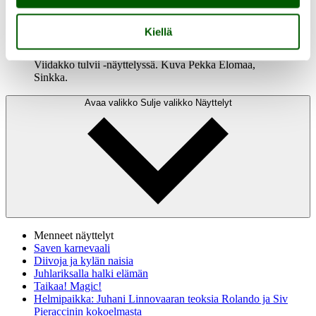
Viidakko tulvii
Kiellä
Sandra Kantasen ja Sirkka-Liisa Lonkan teoksia
Viidakko tulvii -näyttelyssä. Kuva Pekka Elomaa,
Sinkka.
Avaa valikko
Sulje valikko
Näyttelyt
Menneet näyttelyt
Saven karnevaali
Diivoja ja kylän naisia
Juhlariksalla halki elämän
Taikaa! Magic!
Helmipaikka: Juhani Linnovaaran teoksia Rolando ja Siv
Pieraccinin kokoelmasta