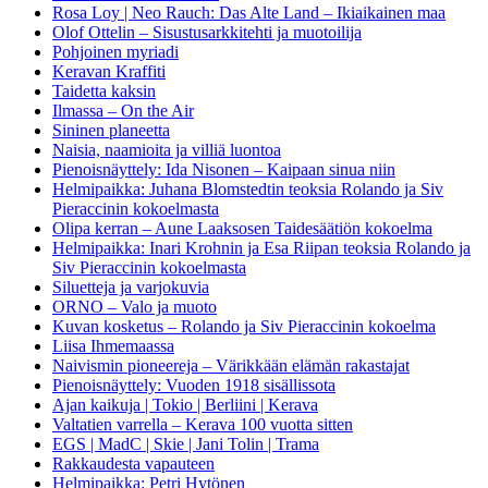
Rosa Loy | Neo Rauch: Das Alte Land – Ikiaikainen maa
Olof Ottelin – Sisustusarkkitehti ja muotoilija
Pohjoinen myriadi
Keravan Kraffiti
Taidetta kaksin
Ilmassa – On the Air
Sininen planeetta
Naisia, naamioita ja villiä luontoa
Pienoisnäyttely: Ida Nisonen – Kaipaan sinua niin
Helmipaikka: Juhana Blomstedtin teoksia Rolando ja Siv
Pieraccinin kokoelmasta
Olipa kerran – Aune Laaksosen Taidesäätiön kokoelma
Helmipaikka: Inari Krohnin ja Esa Riipan teoksia Rolando ja
Siv Pieraccinin kokoelmasta
Siluetteja ja varjokuvia
ORNO – Valo ja muoto
Kuvan kosketus – Rolando ja Siv Pieraccinin kokoelma
Liisa Ihmemaassa
Naivismin pioneereja – Värikkään elämän rakastajat
Pienoisnäyttely: Vuoden 1918 sisällissota
Ajan kaikuja | Tokio | Berliini | Kerava
Valtatien varrella – Kerava 100 vuotta sitten
EGS | MadC | Skie | Jani Tolin | Trama
Rakkaudesta vapauteen
Helmipaikka: Petri Hytönen