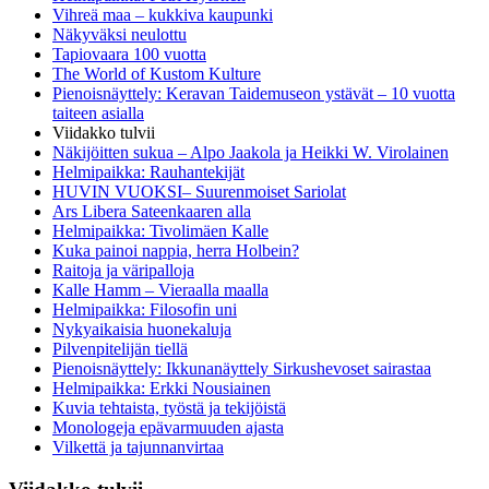
Vihreä maa – kukkiva kaupunki
Näkyväksi neulottu
Tapiovaara 100 vuotta
The World of Kustom Kulture
Pienoisnäyttely: Keravan Taidemuseon ystävät – 10 vuotta
taiteen asialla
Viidakko tulvii
Näkijöitten sukua – Alpo Jaakola ja Heikki W. Virolainen
Helmipaikka: Rauhantekijät
HUVIN VUOKSI– Suurenmoiset Sariolat
Ars Libera Sateenkaaren alla
Helmipaikka: Tivolimäen Kalle
Kuka painoi nappia, herra Holbein?
Raitoja ja väripalloja
Kalle Hamm – Vieraalla maalla
Helmipaikka: Filosofin uni
Nykyaikaisia huonekaluja
Pilvenpitelijän tiellä
Pienoisnäyttely: Ikkunanäyttely Sirkushevoset sairastaa
Helmipaikka: Erkki Nousiainen
Kuvia tehtaista, työstä ja tekijöistä
Monologeja epävarmuuden ajasta
Vilkettä ja tajunnanvirtaa