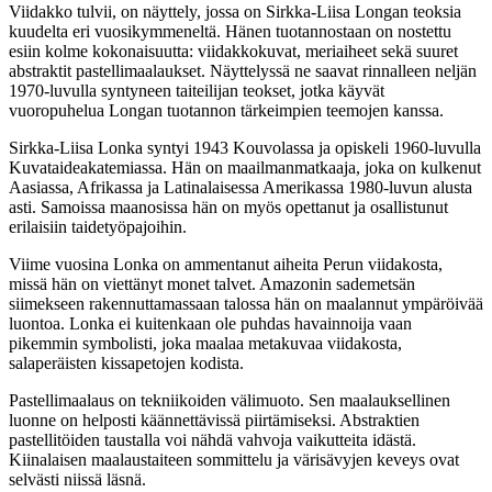
Viidakko tulvii, on näyttely, jossa on Sirkka-Liisa Longan teoksia
kuudelta eri vuosikymmeneltä. Hänen tuotannostaan on nostettu
esiin kolme kokonaisuutta: viidakkokuvat, meriaiheet sekä suuret
abstraktit pastellimaalaukset. Näyttelyssä ne saavat rinnalleen neljän
1970-luvulla syntyneen taiteilijan teokset, jotka käyvät
vuoropuhelua Longan tuotannon tärkeimpien teemojen kanssa.
Sirkka-Liisa Lonka syntyi 1943 Kouvolassa ja opiskeli 1960-luvulla
Kuvataideakatemiassa. Hän on maailmanmatkaaja, joka on kulkenut
Aasiassa, Afrikassa ja Latinalaisessa Amerikassa 1980-luvun alusta
asti. Samoissa maanosissa hän on myös opettanut ja osallistunut
erilaisiin taidetyöpajoihin.
Viime vuosina Lonka on ammentanut aiheita Perun viidakosta,
missä hän on viettänyt monet talvet. Amazonin sademetsän
siimekseen rakennuttamassaan talossa hän on maalannut ympäröivää
luontoa. Lonka ei kuitenkaan ole puhdas havainnoija vaan
pikemmin symbolisti, joka maalaa metakuvaa viidakosta,
salaperäisten kissapetojen kodista.
Pastellimaalaus on tekniikoiden välimuoto. Sen maalauksellinen
luonne on helposti käännettävissä piirtämiseksi. Abstraktien
pastellitöiden taustalla voi nähdä vahvoja vaikutteita idästä.
Kiinalaisen maalaustaiteen sommittelu ja värisävyjen keveys ovat
selvästi niissä läsnä.