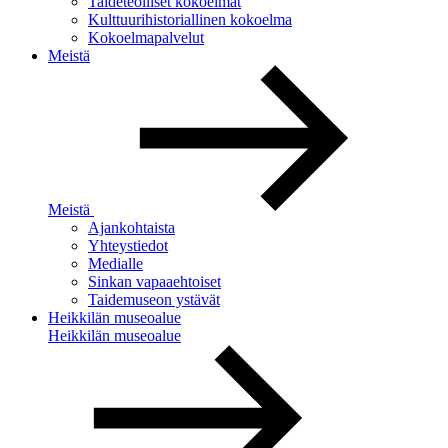
Taideteolliset kokoelmat
Kulttuurihistoriallinen kokoelma
Kokoelmapalvelut
Meistä
Meistä
Ajankohtaista
Yhteystiedot
Medialle
Sinkan vapaaehtoiset
Taidemuseon ystävät
Heikkilän museoalue
Heikkilän museoalue