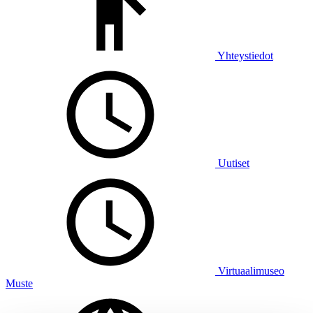
Yhteystiedot
Uutiset
Virtuaalimuseo
Muste