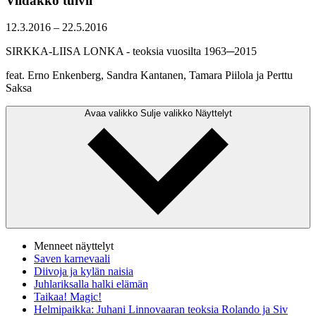
Viidakko tulvii
12.3.2016
–
22.5.2016
SIRKKA-LIISA LONKA - teoksia vuosilta 1963─2015
feat. Erno Enkenberg, Sandra Kantanen, Tamara Piilola ja Perttu
Saksa
Avaa valikko
Sulje valikko
Näyttelyt
Menneet näyttelyt
Saven karnevaali
Diivoja ja kylän naisia
Juhlariksalla halki elämän
Taikaa! Magic!
Helmipaikka: Juhani Linnovaaran teoksia Rolando ja Siv