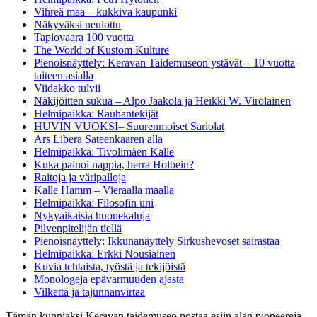
Vihreä maa – kukkiva kaupunki
Näkyväksi neulottu
Tapiovaara 100 vuotta
The World of Kustom Kulture
Pienoisnäyttely: Keravan Taidemuseon ystävät – 10 vuotta
taiteen asialla
Viidakko tulvii
Näkijöitten sukua – Alpo Jaakola ja Heikki W. Virolainen
Helmipaikka: Rauhantekijät
HUVIN VUOKSI– Suurenmoiset Sariolat
Ars Libera Sateenkaaren alla
Helmipaikka: Tivolimäen Kalle
Kuka painoi nappia, herra Holbein?
Raitoja ja väripalloja
Kalle Hamm – Vieraalla maalla
Helmipaikka: Filosofin uni
Nykyaikaisia huonekaluja
Pilvenpitelijän tiellä
Pienoisnäyttely: Ikkunanäyttely Sirkushevoset sairastaa
Helmipaikka: Erkki Nousiainen
Kuvia tehtaista, työstä ja tekijöistä
Monologeja epävarmuuden ajasta
Vilkettä ja tajunnanvirtaa
Tämän kunniaksi Keravan taidemuseo nostaa esiin alan pioneereja