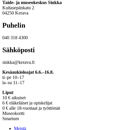
Taide- ja museokeskus Sinkka
Kultasepänkatu 2
04250 Kerava
Puhelin
040 318 4300
Sähköposti
sinkka@kerava.fi
Kesäaukioloajat 6.6.–16.8.
ti–pe 10–17
la–su 11–17
Liput
10 € aikuiset
6 € eläkeläiset ja opiskelijat
0 € alle 18-vuotiaat ja työttömät
Museokortti
Smartum
Meistä