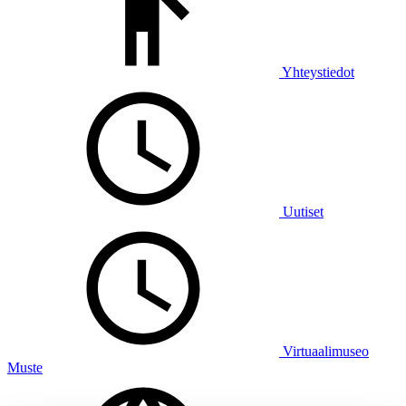
Yhteystiedot
Uutiset
Virtuaalimuseo
Muste