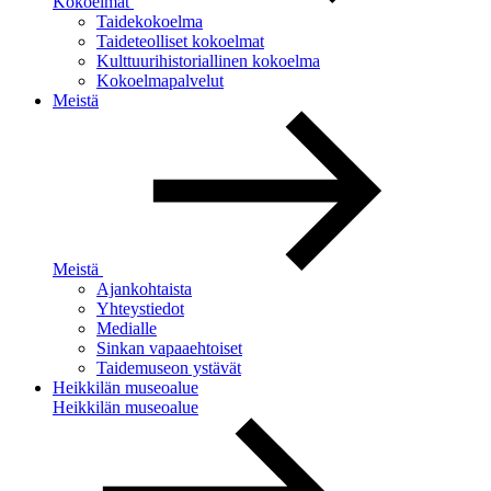
Kokoelmat
Taidekokoelma
Taideteolliset kokoelmat
Kulttuurihistoriallinen kokoelma
Kokoelmapalvelut
Meistä
Meistä
Ajankohtaista
Yhteystiedot
Medialle
Sinkan vapaaehtoiset
Taidemuseon ystävät
Heikkilän museoalue
Heikkilän museoalue