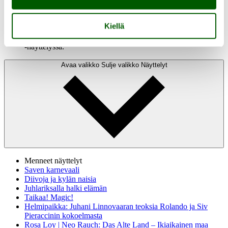
Naivismin pioneereja – Värikkään elämän rakastajat
Kiellä
Andreas Alarieston teoksia Värikkään elämän rakastajat
-näyttelyssä.
Avaa valikko
Sulje valikko
Näyttelyt
Menneet näyttelyt
Saven karnevaali
Diivoja ja kylän naisia
Juhlariksalla halki elämän
Taikaa! Magic!
Helmipaikka: Juhani Linnovaaran teoksia Rolando ja Siv
Pieraccinin kokoelmasta
Rosa Loy | Neo Rauch: Das Alte Land – Ikiaikainen maa