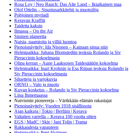
Rosa Loy | Neo Rauch: Das Alte Land – Ikiaikainen maa
Olof Ottelin – Sisustusarkkitehti ja muotoilija
Pohjoinen myriadi
Keravan Kraffiti
Taidetta kaksin
Ilmassa – On the Air
Sininen planeetta
Naisia, naamioita ja villiä luontoa
Pienoisnäyttely: Ida Nisonen – Kaipaan sinua niin
Helmipaikka: Juhana Blomstedtin teoksia Rolando ja Siv
Pieraccinin kokoelmasta
Olipa kerran – Aune Laaksosen Taidesäätiön kokoelma
Helmipaikka: Inari Krohnin ja Esa Riipan teoksia Rolando ja
Siv Pieraccinin kokoelmasta
Siluetteja ja varjokuvia
ORNO – Valo ja muoto
Kuvan kosketus – Rolando ja Siv Pieraccinin kokoelma
Liisa Ihmemaassa
Naivismin pioneereja – Värikkään elämän rakastajat
Pienoisnäyttely: Vuoden 1918 sisällissota
Ajan kaikuja | Tokio | Berliini | Kerava
Valtatien varrella – Kerava 100 vuotta sitten
EGS | MadC | Skie | Jani Tolin | Trama
Rakkaudesta vapauteen
Helmipaikka: Petri Hytönen