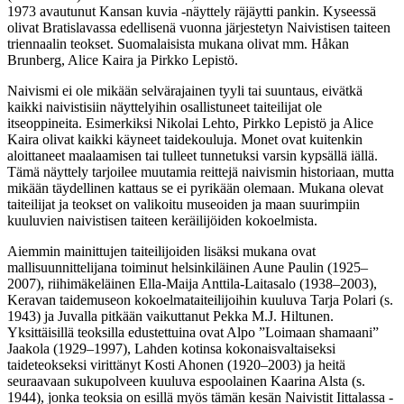
1973 avautunut Kansan kuvia -näyttely räjäytti pankin. Kyseessä
olivat Bratislavassa edellisenä vuonna järjestetyn Naivistisen taiteen
triennaalin teokset. Suomalaisista mukana olivat mm. Håkan
Brunberg, Alice Kaira ja Pirkko Lepistö.
Naivismi ei ole mikään selvärajainen tyyli tai suuntaus, eivätkä
kaikki naivistisiin näyttelyihin osallistuneet taiteilijat ole
itseoppineita. Esimerkiksi Nikolai Lehto, Pirkko Lepistö ja Alice
Kaira olivat kaikki käyneet taidekouluja. Monet ovat kuitenkin
aloittaneet maalaamisen tai tulleet tunnetuksi varsin kypsällä iällä.
Tämä näyttely tarjoilee muutamia reittejä naivismin historiaan, mutta
mikään täydellinen kattaus se ei pyrikään olemaan. Mukana olevat
taiteilijat ja teokset on valikoitu museoiden ja maan suurimpiin
kuuluvien naivistisen taiteen keräilijöiden kokoelmista.
Aiemmin mainittujen taiteilijoiden lisäksi mukana ovat
mallisuunnittelijana toiminut helsinkiläinen Aune Paulin (1925–
2007), riihimäkeläinen Ella-Maija Anttila-Laitasalo (1938‒2003),
Keravan taidemuseon kokoelmataiteilijoihin kuuluva Tarja Polari (s.
1943) ja Juvalla pitkään vaikuttanut Pekka M.J. Hiltunen.
Yksittäisillä teoksilla edustettuina ovat Alpo ”Loimaan shamaani”
Jaakola (1929‒1997), Lahden kotinsa kokonaisvaltaiseksi
taideteokseksi virittänyt Kosti Ahonen (1920–2003) ja heitä
seuraavaan sukupolveen kuuluva espoolainen Kaarina Alsta (s.
1944), jonka teoksia on esillä myös tämän kesän Naivistit Iittalassa -