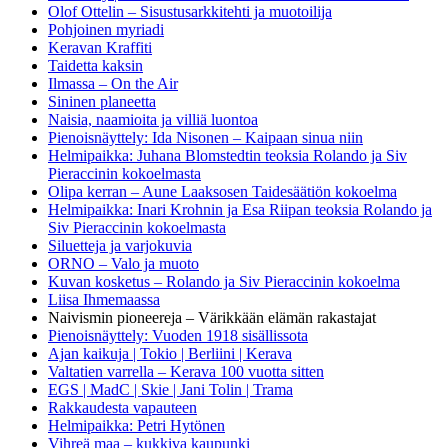
Olof Ottelin – Sisustusarkkitehti ja muotoilija
Pohjoinen myriadi
Keravan Kraffiti
Taidetta kaksin
Ilmassa – On the Air
Sininen planeetta
Naisia, naamioita ja villiä luontoa
Pienoisnäyttely: Ida Nisonen – Kaipaan sinua niin
Helmipaikka: Juhana Blomstedtin teoksia Rolando ja Siv
Pieraccinin kokoelmasta
Olipa kerran – Aune Laaksosen Taidesäätiön kokoelma
Helmipaikka: Inari Krohnin ja Esa Riipan teoksia Rolando ja
Siv Pieraccinin kokoelmasta
Siluetteja ja varjokuvia
ORNO – Valo ja muoto
Kuvan kosketus – Rolando ja Siv Pieraccinin kokoelma
Liisa Ihmemaassa
Naivismin pioneereja – Värikkään elämän rakastajat
Pienoisnäyttely: Vuoden 1918 sisällissota
Ajan kaikuja | Tokio | Berliini | Kerava
Valtatien varrella – Kerava 100 vuotta sitten
EGS | MadC | Skie | Jani Tolin | Trama
Rakkaudesta vapauteen
Helmipaikka: Petri Hytönen
Vihreä maa – kukkiva kaupunki