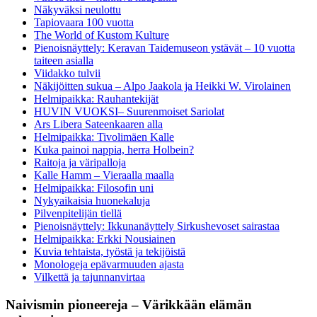
Näkyväksi neulottu
Tapiovaara 100 vuotta
The World of Kustom Kulture
Pienoisnäyttely: Keravan Taidemuseon ystävät – 10 vuotta
taiteen asialla
Viidakko tulvii
Näkijöitten sukua – Alpo Jaakola ja Heikki W. Virolainen
Helmipaikka: Rauhantekijät
HUVIN VUOKSI– Suurenmoiset Sariolat
Ars Libera Sateenkaaren alla
Helmipaikka: Tivolimäen Kalle
Kuka painoi nappia, herra Holbein?
Raitoja ja väripalloja
Kalle Hamm – Vieraalla maalla
Helmipaikka: Filosofin uni
Nykyaikaisia huonekaluja
Pilvenpitelijän tiellä
Pienoisnäyttely: Ikkunanäyttely Sirkushevoset sairastaa
Helmipaikka: Erkki Nousiainen
Kuvia tehtaista, työstä ja tekijöistä
Monologeja epävarmuuden ajasta
Vilkettä ja tajunnanvirtaa
Naivismin pioneereja – Värikkään elämän