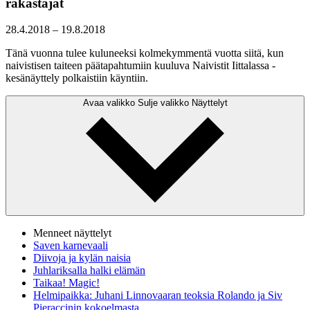
rakastajat
28.4.2018
–
19.8.2018
Tänä vuonna tulee kuluneeksi kolmekymmentä vuotta siitä, kun
naivistisen taiteen päätapahtumiin kuuluva Naivistit Iittalassa -
kesänäyttely polkaistiin käyntiin.
Avaa valikko
Sulje valikko
Näyttelyt
Menneet näyttelyt
Saven karnevaali
Diivoja ja kylän naisia
Juhlariksalla halki elämän
Taikaa! Magic!
Helmipaikka: Juhani Linnovaaran teoksia Rolando ja Siv
Pieraccinin kokoelmasta