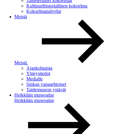
Taideteolliset kokoelmat
Kulttuurihistoriallinen kokoelma
Kokoelmapalvelut
Meistä
Meistä
Ajankohtaista
Yhteystiedot
Medialle
Sinkan vapaaehtoiset
Taidemuseon ystävät
Heikkilän museoalue
Heikkilän museoalue