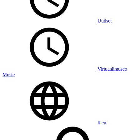
Uutiset
Virtuaalimuseo
Muste
fi
en