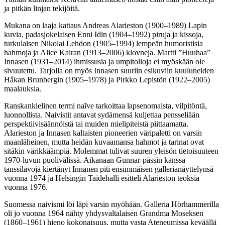
ja pitkän linjan tekijöitä.
Mukana on laaja kattaus Andreas Alarieston (1900‒1989) Lapin
kuvia, padasjokelaisen Enni Idin (1904‒1992) piruja ja kissoja,
turkulaisen Nikolai Lehdon (1905‒1994) lempeän humoristisia
hahmoja ja Alice Kairan (1913‒2006) klovneja. Martti ”Huuhaa”
Innasen (1931‒2014) ihmissusia ja umpitolloja ei myöskään ole
sivuutettu. Tarjolla on myös Innasen suuriin esikuviin kuuluneiden
Håkan Brunbergin (1905‒1978) ja Pirkko Lepistön (1922‒2005)
maalauksia.
Ranskankielinen termi naīve tarkoittaa lapsenomaista, vilpitöntä,
luonnollista. Naivistit antavat sydämensä kuljettaa pensseliään
perspektiivisäännöistä tai muiden mielipiteistä piittaamatta.
Alarieston ja Innasen kaltaisten pioneerien väripaletti on varsin
maanläheinen, mutta heidän kuvaamansa hahmot ja tarinat ovat
sitäkin värikkäämpiä. Molemmat tulivat suuren yleisön tietoisuuteen
1970-luvun puolivälissä. Aikanaan Gunnar-pässin kanssa
tanssilavoja kiertänyt Innanen piti ensimmäisen gallerianäyttelynsä
vuonna 1974 ja Helsingin Taidehalli esitteli Alarieston teoksia
vuonna 1976.
Suomessa naivismi löi läpi varsin myöhään. Galleria Hörhammerilla
oli jo vuonna 1964 nähty yhdysvaltalaisen Grandma Moseksen
(1860‒1961) hieno kokonaisuus, mutta vasta Ateneumissa keväällä