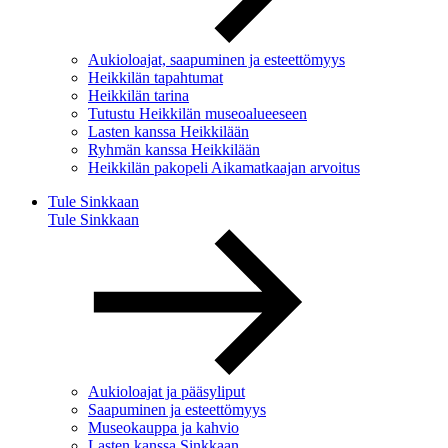
Aukioloajat, saapuminen ja esteettömyys
Heikkilän tapahtumat
Heikkilän tarina
Tutustu Heikkilän museoalueeseen
Lasten kanssa Heikkilään
Ryhmän kanssa Heikkilään
Heikkilän pakopeli Aikamatkaajan arvoitus
Tule Sinkkaan
Tule Sinkkaan
Aukioloajat ja pääsyliput
Saapuminen ja esteettömyys
Museokauppa ja kahvio
Lasten kanssa Sinkkaan