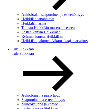
Aukioloajat, saapuminen ja esteettömyys
Heikkilän tapahtumat
Heikkilän tarina
Tutustu Heikkilän museoalueeseen
Lasten kanssa Heikkilään
Ryhmän kanssa Heikkilään
Heikkilän pakopeli Aikamatkaajan arvoitus
Tule Sinkkaan
Tule Sinkkaan
Aukioloajat ja pääsyliput
Saapuminen ja esteettömyys
Museokauppa ja kahvio
Lasten kanssa Sinkkaan