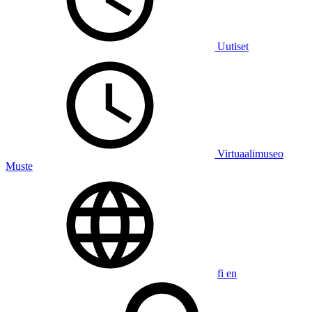
Uutiset
Virtuaalimuseo
Muste
fi
en