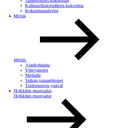
Taideteolliset kokoelmat
Kulttuurihistoriallinen kokoelma
Kokoelmapalvelut
Meistä
Meistä
Ajankohtaista
Yhteystiedot
Medialle
Sinkan vapaaehtoiset
Taidemuseon ystävät
Heikkilän museoalue
Heikkilän museoalue