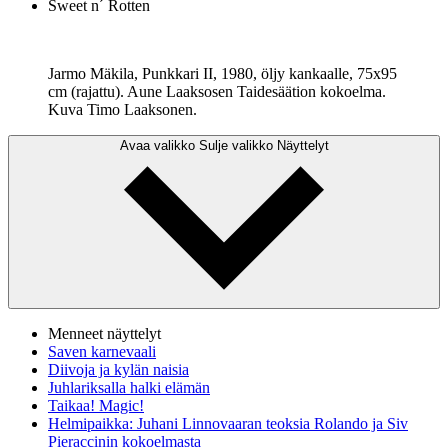
Sweet n´ Rotten
Jarmo Mäkila, Punkkari II, 1980, öljy kankaalle, 75x95
cm (rajattu). Aune Laaksosen Taidesäätion kokoelma.
Kuva Timo Laaksonen.
Avaa valikko
Sulje valikko
Näyttelyt
Menneet näyttelyt
Saven karnevaali
Diivoja ja kylän naisia
Juhlariksalla halki elämän
Taikaa! Magic!
Helmipaikka: Juhani Linnovaaran teoksia Rolando ja Siv
Pieraccinin kokoelmasta