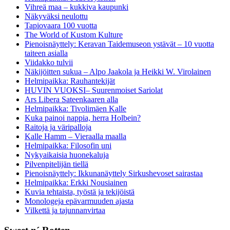
Vihreä maa – kukkiva kaupunki
Näkyväksi neulottu
Tapiovaara 100 vuotta
The World of Kustom Kulture
Pienoisnäyttely: Keravan Taidemuseon ystävät – 10 vuotta
taiteen asialla
Viidakko tulvii
Näkijöitten sukua – Alpo Jaakola ja Heikki W. Virolainen
Helmipaikka: Rauhantekijät
HUVIN VUOKSI– Suurenmoiset Sariolat
Ars Libera Sateenkaaren alla
Helmipaikka: Tivolimäen Kalle
Kuka painoi nappia, herra Holbein?
Raitoja ja väripalloja
Kalle Hamm – Vieraalla maalla
Helmipaikka: Filosofin uni
Nykyaikaisia huonekaluja
Pilvenpitelijän tiellä
Pienoisnäyttely: Ikkunanäyttely Sirkushevoset sairastaa
Helmipaikka: Erkki Nousiainen
Kuvia tehtaista, työstä ja tekijöistä
Monologeja epävarmuuden ajasta
Vilkettä ja tajunnanvirtaa