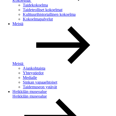
Kokoelmat
Taidekokoelma
Taideteolliset kokoelmat
Kulttuurihistoriallinen kokoelma
Kokoelmapalvelut
Meistä
Meistä
Ajankohtaista
Yhteystiedot
Medialle
Sinkan vapaaehtoiset
Taidemuseon ystävät
Heikkilän museoalue
Heikkilän museoalue