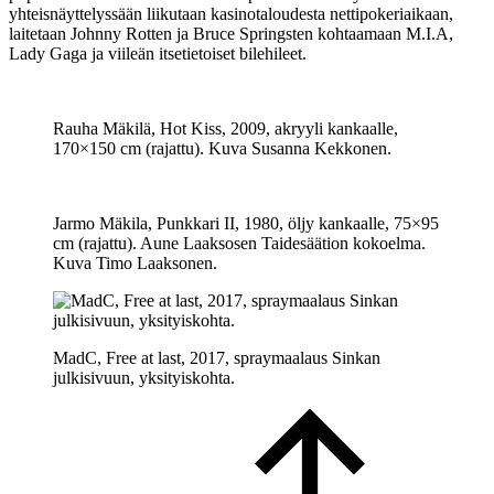
yhteisnäyttelyssään liikutaan kasinotaloudesta nettipokeriaikaan,
laitetaan Johnny Rotten ja Bruce Springsten kohtaamaan M.I.A,
Lady Gaga ja viileän itsetietoiset bilehileet.
Rauha Mäkilä, Hot Kiss, 2009, akryyli kankaalle,
170×150 cm (rajattu). Kuva Susanna Kekkonen.
Jarmo Mäkila, Punkkari II, 1980, öljy kankaalle, 75×95
cm (rajattu). Aune Laaksosen Taidesäätion kokoelma.
Kuva Timo Laaksonen.
MadC, Free at last, 2017, spraymaalaus Sinkan
julkisivuun, yksityiskohta.