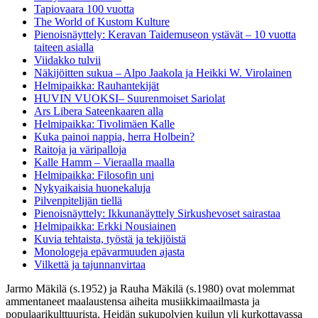
Tapiovaara 100 vuotta
The World of Kustom Kulture
Pienoisnäyttely: Keravan Taidemuseon ystävät – 10 vuotta
taiteen asialla
Viidakko tulvii
Näkijöitten sukua – Alpo Jaakola ja Heikki W. Virolainen
Helmipaikka: Rauhantekijät
HUVIN VUOKSI– Suurenmoiset Sariolat
Ars Libera Sateenkaaren alla
Helmipaikka: Tivolimäen Kalle
Kuka painoi nappia, herra Holbein?
Raitoja ja väripalloja
Kalle Hamm – Vieraalla maalla
Helmipaikka: Filosofin uni
Nykyaikaisia huonekaluja
Pilvenpitelijän tiellä
Pienoisnäyttely: Ikkunanäyttely Sirkushevoset sairastaa
Helmipaikka: Erkki Nousiainen
Kuvia tehtaista, työstä ja tekijöistä
Monologeja epävarmuuden ajasta
Vilkettä ja tajunnanvirtaa
Jarmo Mäkilä (s.1952) ja Rauha Mäkilä (s.1980) ovat molemmat
ammentaneet maalaustensa aiheita musiikkimaailmasta ja
populaarikulttuurista. Heidän sukupolvien kuilun yli kurkottavassa