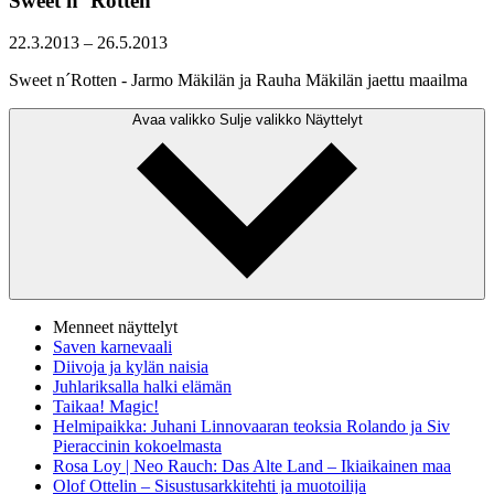
Sweet n´ Rotten
22.3.2013
–
26.5.2013
Sweet n´Rotten - Jarmo Mäkilän ja Rauha Mäkilän jaettu maailma
Avaa valikko
Sulje valikko
Näyttelyt
Menneet näyttelyt
Saven karnevaali
Diivoja ja kylän naisia
Juhlariksalla halki elämän
Taikaa! Magic!
Helmipaikka: Juhani Linnovaaran teoksia Rolando ja Siv
Pieraccinin kokoelmasta
Rosa Loy | Neo Rauch: Das Alte Land – Ikiaikainen maa
Olof Ottelin – Sisustusarkkitehti ja muotoilija