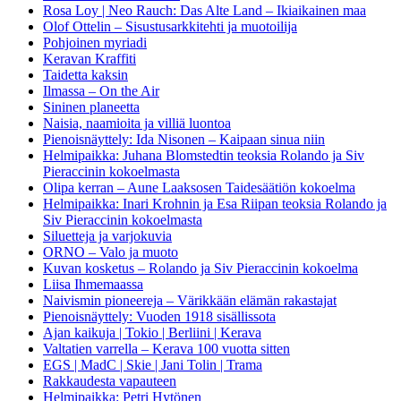
Rosa Loy | Neo Rauch: Das Alte Land – Ikiaikainen maa
Olof Ottelin – Sisustusarkkitehti ja muotoilija
Pohjoinen myriadi
Keravan Kraffiti
Taidetta kaksin
Ilmassa – On the Air
Sininen planeetta
Naisia, naamioita ja villiä luontoa
Pienoisnäyttely: Ida Nisonen – Kaipaan sinua niin
Helmipaikka: Juhana Blomstedtin teoksia Rolando ja Siv
Pieraccinin kokoelmasta
Olipa kerran – Aune Laaksosen Taidesäätiön kokoelma
Helmipaikka: Inari Krohnin ja Esa Riipan teoksia Rolando ja
Siv Pieraccinin kokoelmasta
Siluetteja ja varjokuvia
ORNO – Valo ja muoto
Kuvan kosketus – Rolando ja Siv Pieraccinin kokoelma
Liisa Ihmemaassa
Naivismin pioneereja – Värikkään elämän rakastajat
Pienoisnäyttely: Vuoden 1918 sisällissota
Ajan kaikuja | Tokio | Berliini | Kerava
Valtatien varrella – Kerava 100 vuotta sitten
EGS | MadC | Skie | Jani Tolin | Trama
Rakkaudesta vapauteen
Helmipaikka: Petri Hytönen