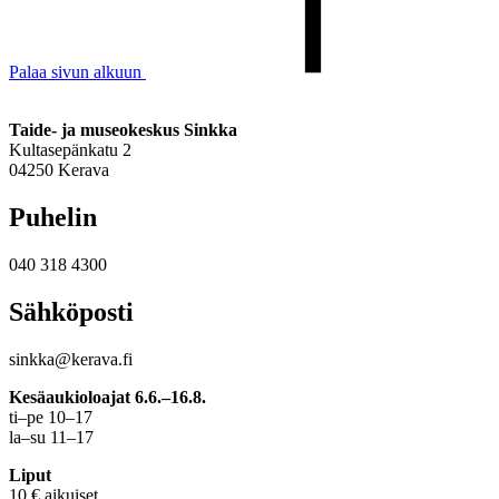
Palaa sivun alkuun
Taide- ja museokeskus Sinkka
Kultasepänkatu 2
04250 Kerava
Puhelin
040 318 4300
Sähköposti
sinkka@kerava.fi
Kesäaukioloajat 6.6.–16.8.
ti–pe 10–17
la–su 11–17
Liput
10 € aikuiset