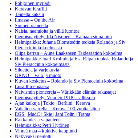
Pohjoinen myriadi
Keravan Kraffiti
Taidetta kaksin
Ilmassa – On the Air
Sininen planeetta
Naisia, naamioita ja villiä luontoa
Pienoisnäyttely: Ida Nisonen – Kaipaan sinua niin
Helmipaikka: Juhana Blomstedtin teoksia Rolando ja Siv
Pieraccinin kokoelmasta
Olipa kerran – Aune Laaksosen Taidesäätiön kokoelma
Helmipaikka: Inari Krohnin ja Esa Riipan teoksia Rolando ja
Siv Pieraccinin kokoelmasta
Siluetteja ja varjokuvia
ORNO – Valo ja muoto
Kuvan kosketus – Rolando ja Siv Pieraccinin kokoelma
Liisa Ihmemaassa
Naivismin pioneereja – Värikkään elämän rakastajat
Pienoisnäyttely: Vuoden 1918 sisällissota
Ajan kaikuja | Tokio | Berliini | Kerava
Valtatien varrella – Kerava 100 vuotta sitten
EGS | MadC | Skie | Jani Tolin | Trama
Rakkaudesta vapauteen
Helmipaikka: Petri Hytönen
Vihreä maa – kukkiva kaupunki
Näkyväksi neulottu