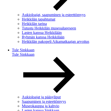
Aukioloajat, saapuminen ja esteettömyys
Heikkilän tapahtumat
Heikkilän tarina
Tutustu Heikkilän museoalueeseen
Lasten kanssa Heikkilään
Ryhmän kanssa Heikkilään
Heikkilän pakopeli Aikamatkaajan arvoitus
Tule Sinkkaan
Tule Sinkkaan
Aukioloajat ja pääsyliput
Saapuminen ja esteettömyys
Museokauppa ja kahvio
Lasten kanssa Sinkkaan