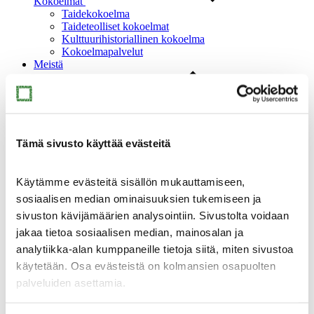
Kokoelmat
Taidekokoelma
Taideteolliset kokoelmat
Kulttuurihistoriallinen kokoelma
Kokoelmapalvelut
Meistä
Tämä sivusto käyttää evästeitä
Meistä
Käytämme evästeitä sisällön mukauttamiseen,
Ajankohtaista
Yhteystiedot
sosiaalisen median ominaisuuksien tukemiseen ja
Medialle
sivuston kävijämäärien analysointiin. Sivustolta voidaan
Sinkan vapaaehtoiset
jakaa tietoa sosiaalisen median, mainosalan ja
Taidemuseon ystävät
Heikkilän museoalue
analytiikka-alan kumppaneille tietoja siitä, miten sivustoa
Heikkilän museoalue
käytetään. Osa evästeistä on kolmansien osapuolten
palveluiden asettamia.