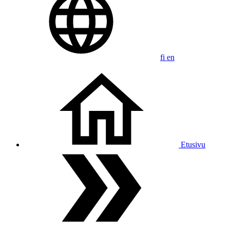
fi
en
Etusivu