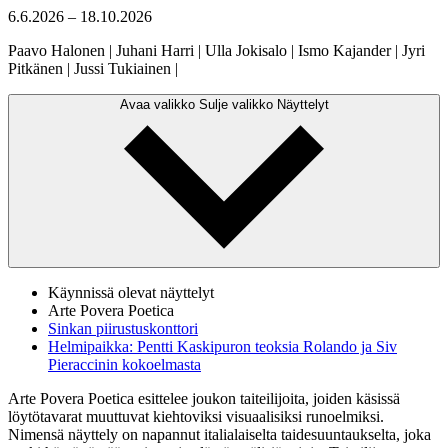
6.6.2026
–
18.10.2026
Paavo Halonen
|
Juhani Harri
|
Ulla Jokisalo
|
Ismo Kajander
|
Jyri
Pitkänen
|
Jussi Tukiainen
|
Avaa valikko
Sulje valikko
Näyttelyt
Käynnissä olevat näyttelyt
Arte Povera Poetica
Sinkan piirustuskonttori
Helmipaikka: Pentti Kaskipuron teoksia Rolando ja Siv
Pieraccinin kokoelmasta
Arte Povera Poetica esittelee joukon taiteilijoita, joiden käsissä
löytötavarat muuttuvat kiehtoviksi visuaalisiksi runoelmiksi.
Nimensä näyttely on napannut italialaiselta taidesuuntaukselta, joka