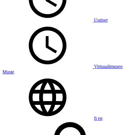
Uutiset
Virtuaalimuseo
Muste
fi
en