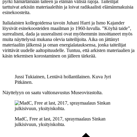
pyrki hämärtämään taiteen ja elämän välisiä rajoja. Taiteilijat
tarttuivat arkisiin materiaaleihin ja loivat radikaalisti elämänmakuisia
esinekoosteita.
Italialaisten kollegoidensa tavoin Juhani Harri ja Ismo Kajander
löysivät esinekoosteiden maailman jo 1960-luvulla. ”Köyhä taide”,
surrealismi, dada ja uusrealismi ovat myöhemmin innoittaneet myös
muita näyttelyssä mukana olevia taiteilijoita. Aika on jättänyt
materiaaliin jälkensä ja oman energialatauksensa, jonka taiteilijat
virittävät uudelle aaltopituudelle. Tuntuu, että arkisten materiaalien ja
käsin tekemisen korostaminen on jälleen tärkeää.
Jussi Tukiainen, Lentävä hollantilainen. Kuva Jyri
Pitkänen.
Näyttelyyn on saatu valtionavustus Museovirastolta.
MadC, Free at last, 2017, spraymaalaus Sinkan
julkisivuun, yksityiskohta.