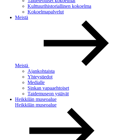
Taideteolliset kokoelmat
Kulttuurihistoriallinen kokoelma
Kokoelmapalvelut
Meistä
Meistä
Ajankohtaista
Yhteystiedot
Medialle
Sinkan vapaaehtoiset
Taidemuseon ystävät
Heikkilän museoalue
Heikkilän museoalue