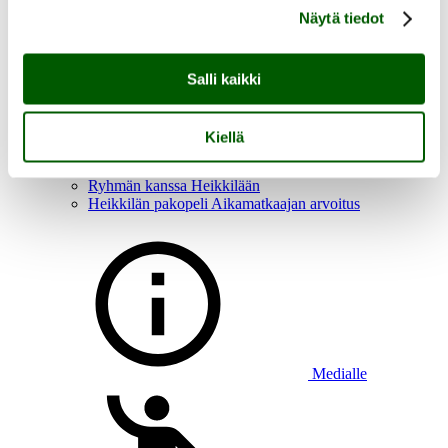
Näytä tiedot
Salli kaikki
Aukioloajat, saapuminen ja esteettömyys
Heikkilän tapahtumat
Heikkilän tarina
Kiellä
Tutustu Heikkilän museoalueeseen
Lasten kanssa Heikkilään
Ryhmän kanssa Heikkilään
Heikkilän pakopeli Aikamatkaajan arvoitus
Medialle