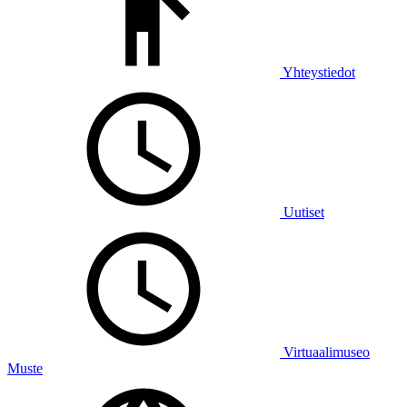
Yhteystiedot
Uutiset
Virtuaalimuseo
Muste