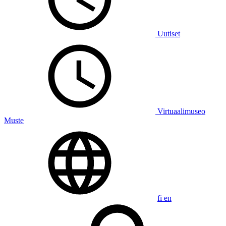
Uutiset
Virtuaalimuseo
Muste
fi
en