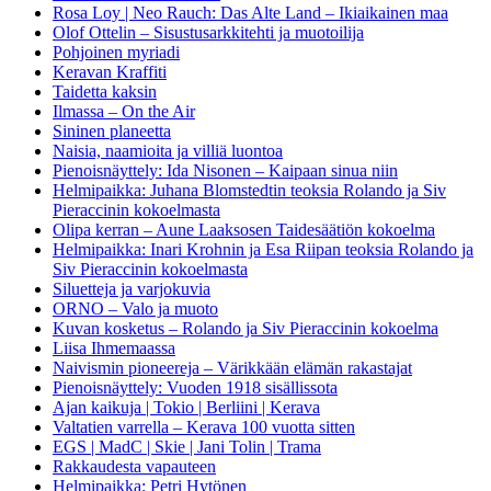
Rosa Loy | Neo Rauch: Das Alte Land – Ikiaikainen maa
Olof Ottelin – Sisustusarkkitehti ja muotoilija
Pohjoinen myriadi
Keravan Kraffiti
Taidetta kaksin
Ilmassa – On the Air
Sininen planeetta
Naisia, naamioita ja villiä luontoa
Pienoisnäyttely: Ida Nisonen – Kaipaan sinua niin
Helmipaikka: Juhana Blomstedtin teoksia Rolando ja Siv
Pieraccinin kokoelmasta
Olipa kerran – Aune Laaksosen Taidesäätiön kokoelma
Helmipaikka: Inari Krohnin ja Esa Riipan teoksia Rolando ja
Siv Pieraccinin kokoelmasta
Siluetteja ja varjokuvia
ORNO – Valo ja muoto
Kuvan kosketus – Rolando ja Siv Pieraccinin kokoelma
Liisa Ihmemaassa
Naivismin pioneereja – Värikkään elämän rakastajat
Pienoisnäyttely: Vuoden 1918 sisällissota
Ajan kaikuja | Tokio | Berliini | Kerava
Valtatien varrella – Kerava 100 vuotta sitten
EGS | MadC | Skie | Jani Tolin | Trama
Rakkaudesta vapauteen
Helmipaikka: Petri Hytönen