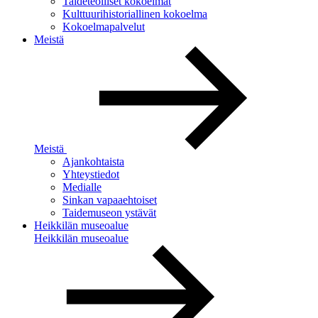
Taideteolliset kokoelmat
Kulttuurihistoriallinen kokoelma
Kokoelmapalvelut
Meistä
Meistä
Ajankohtaista
Yhteystiedot
Medialle
Sinkan vapaaehtoiset
Taidemuseon ystävät
Heikkilän museoalue
Heikkilän museoalue