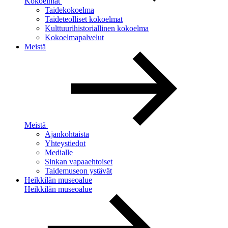
Kokoelmat
Taidekokoelma
Taideteolliset kokoelmat
Kulttuurihistoriallinen kokoelma
Kokoelmapalvelut
Meistä
Meistä
Ajankohtaista
Yhteystiedot
Medialle
Sinkan vapaaehtoiset
Taidemuseon ystävät
Heikkilän museoalue
Heikkilän museoalue