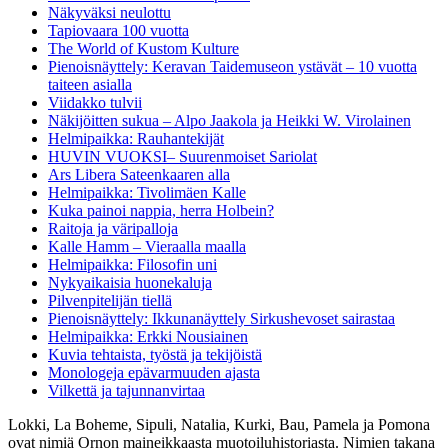
Näkyväksi neulottu
Tapiovaara 100 vuotta
The World of Kustom Kulture
Pienoisnäyttely: Keravan Taidemuseon ystävät – 10 vuotta
taiteen asialla
Viidakko tulvii
Näkijöitten sukua – Alpo Jaakola ja Heikki W. Virolainen
Helmipaikka: Rauhantekijät
HUVIN VUOKSI– Suurenmoiset Sariolat
Ars Libera Sateenkaaren alla
Helmipaikka: Tivolimäen Kalle
Kuka painoi nappia, herra Holbein?
Raitoja ja väripalloja
Kalle Hamm – Vieraalla maalla
Helmipaikka: Filosofin uni
Nykyaikaisia huonekaluja
Pilvenpitelijän tiellä
Pienoisnäyttely: Ikkunanäyttely Sirkushevoset sairastaa
Helmipaikka: Erkki Nousiainen
Kuvia tehtaista, työstä ja tekijöistä
Monologeja epävarmuuden ajasta
Vilkettä ja tajunnanvirtaa
Lokki, La Boheme, Sipuli, Natalia, Kurki, Bau, Pamela ja Pomona
ovat nimiä Ornon maineikkaasta muotoiluhistoriasta. Nimien takana