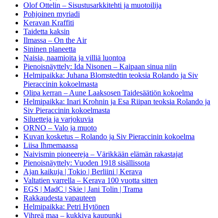
Olof Ottelin – Sisustusarkkitehti ja muotoilija
Pohjoinen myriadi
Keravan Kraffiti
Taidetta kaksin
Ilmassa – On the Air
Sininen planeetta
Naisia, naamioita ja villiä luontoa
Pienoisnäyttely: Ida Nisonen – Kaipaan sinua niin
Helmipaikka: Juhana Blomstedtin teoksia Rolando ja Siv
Pieraccinin kokoelmasta
Olipa kerran – Aune Laaksosen Taidesäätiön kokoelma
Helmipaikka: Inari Krohnin ja Esa Riipan teoksia Rolando ja
Siv Pieraccinin kokoelmasta
Siluetteja ja varjokuvia
ORNO – Valo ja muoto
Kuvan kosketus – Rolando ja Siv Pieraccinin kokoelma
Liisa Ihmemaassa
Naivismin pioneereja – Värikkään elämän rakastajat
Pienoisnäyttely: Vuoden 1918 sisällissota
Ajan kaikuja | Tokio | Berliini | Kerava
Valtatien varrella – Kerava 100 vuotta sitten
EGS | MadC | Skie | Jani Tolin | Trama
Rakkaudesta vapauteen
Helmipaikka: Petri Hytönen
Vihreä maa – kukkiva kaupunki