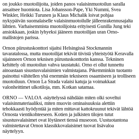
on joukko muotoilijoita, joiden panos valaisinmuotoilun saralla
ansaitsee huomiota. Lisa Johansson-Pape, Yki Nummi, Svea
Winkler, Heikki Turunen ja Klaus Michalik loivat pohjaa
nykypäivän suomalaiselle valaisinmuotoilulle jälleenrakennusajalta
lähtien. Varhaisemmista muotoilijoista erityisesti Gunilla Jung teki
ansiokkaan, joskin lyhyeksi jääneen muotoilijan uran Orno-
mallistojen parissa.
Ornon piirustuskonttori sijaitsi Helsingissä Stockmannin
tavaratalossa, mutta muotoilijat tekivät tiivistä yhteistyötä Keravalla
sijainneen Ornon teknisen piirustuskonttorin kanssa. Tekninen
kehittely oli muotoilun vahva taustatuki. Orno ei ollut tunnettu
ainoastaan sisustusvalaisimien valmistajana. Pikemminkin tuotanto
painottui vähitellen yhä enemmän tekniseen osaamiseen ja teolliseen
muotoiluun. Ornon La Strada valaisi katuja ja voimakkaat
valonheittimet ulkotiloja, mm. Kotkan satamaa.
ORNO — VALOA -näyttelyssä nähdään miten olki soveltui
valaisinmateriaaliksi, miten muovin ominaisuuksia alettiin
tehokkaasti hyödyntää ja miten mittavat kattokruunut tekivät lähtöä
Ornosta vientikohteeseen. Kotien ja julkisten tilojen tutut
sisustusvalaisimet ovat löytäneet tiensä museoon. Uustuotantona
valmistettavat Ornon klassikkovalaisimet tuovat lisävaloa
näyttelyyn.