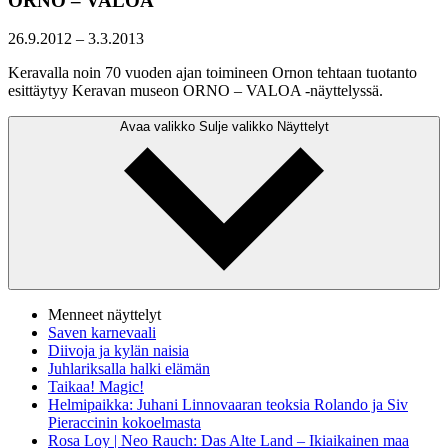
ORNO – VALOA
26.9.2012
–
3.3.2013
Keravalla noin 70 vuoden ajan toimineen Ornon tehtaan tuotanto
esittäytyy Keravan museon ORNO – VALOA -näyttelyssä.
Avaa valikko
Sulje valikko
Näyttelyt
Menneet näyttelyt
Saven karnevaali
Diivoja ja kylän naisia
Juhlariksalla halki elämän
Taikaa! Magic!
Helmipaikka: Juhani Linnovaaran teoksia Rolando ja Siv
Pieraccinin kokoelmasta
Rosa Loy | Neo Rauch: Das Alte Land – Ikiaikainen maa