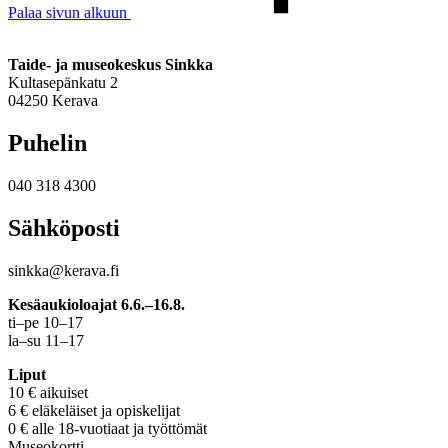
Palaa sivun alkuun
Taide- ja museokeskus Sinkka
Kultasepänkatu 2
04250 Kerava
Puhelin
040 318 4300
Sähköposti
sinkka@kerava.fi
Kesäaukioloajat 6.6.–16.8.
ti–pe 10–17
la–su 11–17
Liput
10 € aikuiset
6 € eläkeläiset ja opiskelijat
0 € alle 18-vuotiaat ja työttömät
Museokortti