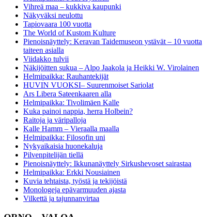
Vihreä maa – kukkiva kaupunki
Näkyväksi neulottu
Tapiovaara 100 vuotta
The World of Kustom Kulture
Pienoisnäyttely: Keravan Taidemuseon ystävät – 10 vuotta
taiteen asialla
Viidakko tulvii
Näkijöitten sukua – Alpo Jaakola ja Heikki W. Virolainen
Helmipaikka: Rauhantekijät
HUVIN VUOKSI– Suurenmoiset Sariolat
Ars Libera Sateenkaaren alla
Helmipaikka: Tivolimäen Kalle
Kuka painoi nappia, herra Holbein?
Raitoja ja väripalloja
Kalle Hamm – Vieraalla maalla
Helmipaikka: Filosofin uni
Nykyaikaisia huonekaluja
Pilvenpitelijän tiellä
Pienoisnäyttely: Ikkunanäyttely Sirkushevoset sairastaa
Helmipaikka: Erkki Nousiainen
Kuvia tehtaista, työstä ja tekijöistä
Monologeja epävarmuuden ajasta
Vilkettä ja tajunnanvirtaa