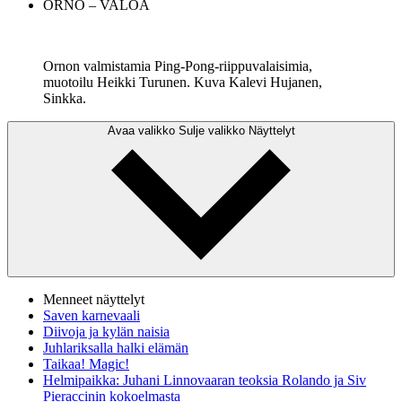
ORNO – VALOA
Ornon valmistamia Ping-Pong-riippuvalaisimia,
muotoilu Heikki Turunen. Kuva Kalevi Hujanen,
Sinkka.
Avaa valikko
Sulje valikko
Näyttelyt
Menneet näyttelyt
Saven karnevaali
Diivoja ja kylän naisia
Juhlariksalla halki elämän
Taikaa! Magic!
Helmipaikka: Juhani Linnovaaran teoksia Rolando ja Siv
Pieraccinin kokoelmasta