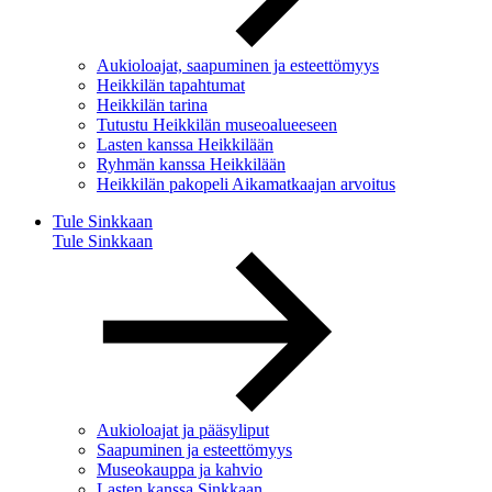
Aukioloajat, saapuminen ja esteettömyys
Heikkilän tapahtumat
Heikkilän tarina
Tutustu Heikkilän museoalueeseen
Lasten kanssa Heikkilään
Ryhmän kanssa Heikkilään
Heikkilän pakopeli Aikamatkaajan arvoitus
Tule Sinkkaan
Tule Sinkkaan
Aukioloajat ja pääsyliput
Saapuminen ja esteettömyys
Museokauppa ja kahvio
Lasten kanssa Sinkkaan