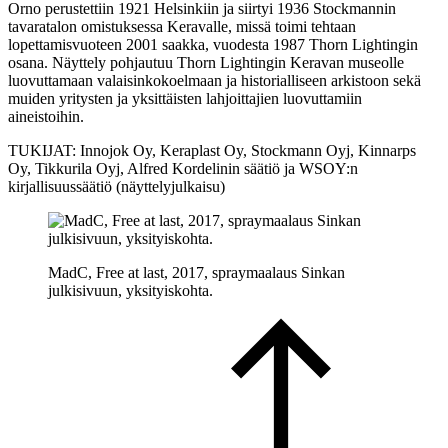
Orno perustettiin 1921 Helsinkiin ja siirtyi 1936 Stockmannin
tavaratalon omistuksessa Keravalle, missä toimi tehtaan
lopettamisvuoteen 2001 saakka, vuodesta 1987 Thorn Lightingin
osana. Näyttely pohjautuu Thorn Lightingin Keravan museolle
luovuttamaan valaisinkokoelmaan ja historialliseen arkistoon sekä
muiden yritysten ja yksittäisten lahjoittajien luovuttamiin
aineistoihin.
TUKIJAT: Innojok Oy, Keraplast Oy, Stockmann Oyj, Kinnarps
Oy, Tikkurila Oyj, Alfred Kordelinin säätiö ja WSOY:n
kirjallisuussäätiö (näyttelyjulkaisu)
MadC, Free at last, 2017, spraymaalaus Sinkan
julkisivuun, yksityiskohta.